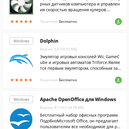
рных датчиков компьютера и управлен
ия скоростью вращения кулеров....
★
★
★
★
★
★
★
★
★
★
Лицензия:
Бесплатно
Dolphin
Windows
Версия: 5.0 (18.43 МБ)
Эмулятор игровых консолей Wii, GameC
ube и игровых автоматов Triforce.Являе
тся первым эмулятором, способным зап
ускать коммерческие игры, выпущенны
★
★
★
★
★
★
★
★
★
★
е для платформ GameCube и Wii....
Лицензия:
Бесплатно
Apache OpenOffice для Windows
Windows
Версия: 4.1.14 (134.78 МБ)
Бесплатный набор офисных программ.
ПодобноMicrosoft Office, он предлагает
пользователям все необходимое для раб