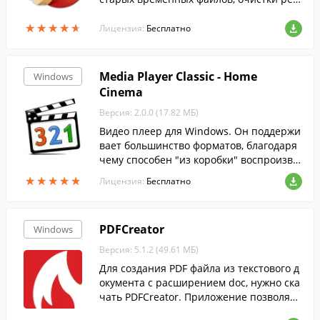
стра и т.п....
★
★
★
★
★
★
★
★
★
★
Лицензия:
Бесплатно
Media Player Classic - Home
Windows
Cinema
Версия: 2.0.0 (17.82 МБ)
Видео плеер для Windows. Он поддержи
вает большинство форматов, благодаря
чему способен "из коробки" воспроизво
дить любые видео файлы, и не нуждаетс
★
★
★
★
★
★
★
★
★
★
Лицензия:
Бесплатно
я в дополнительных кодеках....
PDFCreator
Windows
Версия: 5.1.2 (49.61 МБ)
Для создания PDF файла из текстового д
окумента с расширением doc, нужно ска
чать PDFCreator. Приложение позволяет
преобразовать текст, напечатанный в В