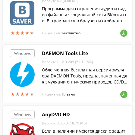
Версия: 4.2 (0.86 МБ)
Программа для сохранения аудио и вид
ео файлов из социальной сети ВКонтакт
е. Встраивается в браузер и отображает
кнопку скачивания под аудио и видео за
★
★
★
★
★
★
★
★
★
★
писями с соцсети.
Лицензия:
Бесплатно
DAEMON Tools Lite
Windows
Версия: 11.2.0.209 (52.13 МБ)
Облегченная бесплатная версия эмулят
ора DAEMON Tools, предназначенная дл
я эмуляции оптических приводов CD/DV
D и BluRay дисков.
★
★
★
★
★
★
★
★
★
★
Лицензия:
Платно
AnyDVD HD
Windows
Версия: 8.6.6.0 (18.79 МБ)
Если в наличии имеются диски с защит