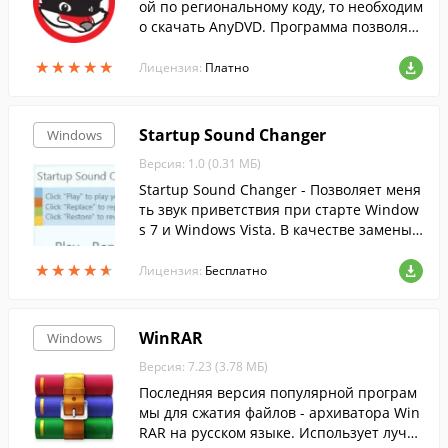
ой по региональному коду, то необходим
о скачать AnyDVD. Программа позволяет
просмотреть информацию, записанную
★
★
★
★
★
★
★
★
★
★
на DVD- носители на ПК с DVD-ROM.
Лицензия:
Платно
Startup Sound Changer
Windows
Версия: 1.0 (0.31 МБ)
Startup Sound Changer - Позволяет меня
ть звук приветствия при старте Window
s 7 и Windows Vista. В качестве замены
подойдет практически любой аудио фай
★
★
★
★
★
★
★
★
★
★
л.
Лицензия:
Бесплатно
WinRAR
Windows
Версия: 7.23 (3.78 МБ)
Последняя версия популярной програм
мы для сжатия файлов - архиватора Win
RAR на русском языке. Использует лучш