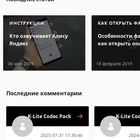
ИНСТРУКЦИИ
КАК ОТКРЫТЬ Ф
Кто озвучивает Алису
Особенности фа
Яндекс
как открыть он
компьютере
06 мая 2019
18 февраля 2019
Последние комментарии
K-Lite Codec Pack
K-Lite Co
2025-07-31 17:30:46
2024-