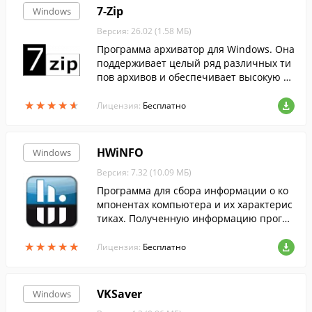
7-Zip
Windows
Версия: 26.02 (1.58 МБ)
Программа архиватор для Windows. Она
поддерживает целый ряд различных ти
пов архивов и обеспечивает высокую ст
епень сжатия данных....
★
★
★
★
★
★
★
★
★
★
Лицензия:
Бесплатно
HWiNFO
Windows
Версия: 7.32 (10.09 МБ)
Программа для сбора информации о ко
мпонентах компьютера и их характерис
тиках. Полученную информацию програ
мма позволяет формировать в отчеты X
★
★
★
★
★
★
★
★
★
★
ML и HTML.
Лицензия:
Бесплатно
VKSaver
Windows