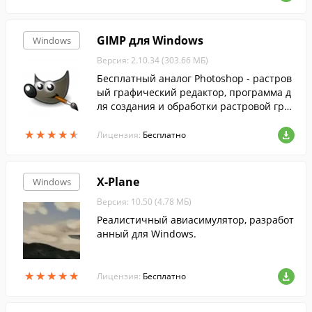
GIMP для Windows
Windows
Версия: 2.10.34 (303.66 МБ)
Бесплатный аналог Photoshop - растров
ый графический редактор, программа д
ля создания и обработки растровой гра
фики и частичной поддержкой работы с
★
★
★
★
★
★
★
★
★
★
векторной графикой....
Лицензия:
Бесплатно
X-Plane
Windows
Версия: 10.50 (4.78 МБ)
Реалистичный авиасимулятор, разработ
анный для Windows.
★
★
★
★
★
★
★
★
★
★
Лицензия:
Бесплатно