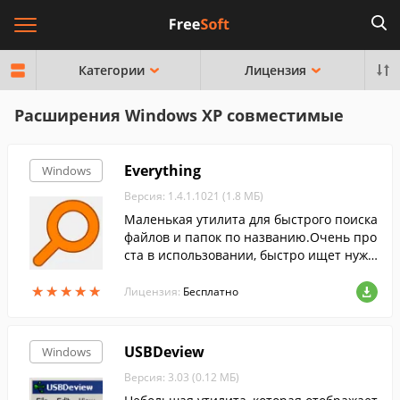
Категории
Лицензия
Расширения Windows XP совместимые
Everything
Windows
Версия: 1.4.1.1021 (1.8 МБ)
Маленькая утилита для быстрого поиска
файлов и папок по названию.Очень про
ста в использовании, быстро ищет нужн
ые файлы и обладает понятным интерф
★
★
★
★
★
★
★
★
★
★
ейсом....
Лицензия:
Бесплатно
USBDeview
Windows
Версия: 3.03 (0.12 МБ)