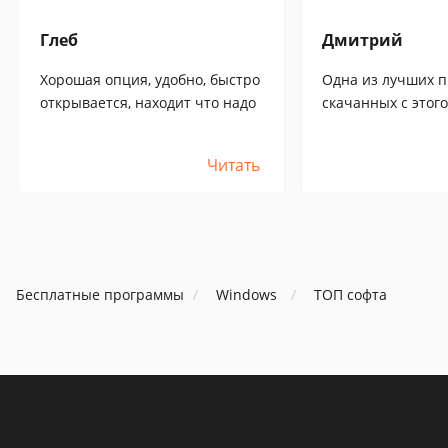
Глеб
Дмитрий
Хорошая опция, удобно, быстро
Одна из лучших п
открывается, находит что надо
скачанных с этого
видео на компе с
тормозить и иска
Читать
на некоторых фор
полностью вылеч
Бесплатные программы
Windows
ТОП софта