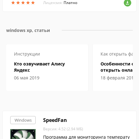
★
★
★
★
★
★
★
★
★
★
орде или Блокноте без конвертеров.
Лицензия:
Платно
windows xp, статьи
Инструкции
Как открыть файл
Кто озвучивает Алису
Особенности фай
Яндекс
открыть онлайн 
компьютере
06 мая 2019
18 февраля 2019
SpeedFan
Windows
Версия: 4.52 (2.94 МБ)
Программа для мониторинга температу