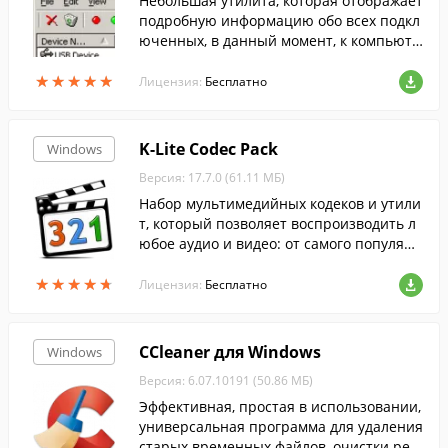
Небольшая утилита, которая отображает
подробную информацию обо всех подкл
юченных, в данный момент, к компьюте
ру USB-устройствах.
★
★
★
★
★
★
★
★
★
★
Лицензия:
Бесплатно
K-Lite Codec Pack
Windows
Версия: 17.7.0 (61.11 МБ)
Набор мультимедийных кодеков и утили
т, который позволяет воспроизводить л
юбое аудио и видео: от самого популярн
ого до самого редкого формата....
★
★
★
★
★
★
★
★
★
★
Лицензия:
Бесплатно
CCleaner для Windows
Windows
Версия: 6.07.10191 (50.86 МБ)
Эффективная, простая в использовании,
универсальная программа для удаления
старых временных файлов, очистки рее