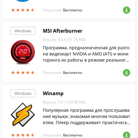
оты с электронными документами....
★
★
★
★
★
★
★
★
★
★
Лицензия:
Бесплатно
MSI Afterburner
Windows
Версия: 4.6.4 (51.75 МБ)
Программа, предназначенная для разго
на видеокарт NVIDIA и AMD (ATI) и мони
торинга их работы в режиме реального
времени....
★
★
★
★
★
★
★
★
★
★
Лицензия:
Бесплатно
Winamp
Windows
Версия: 5.9.1 (10.08 МБ)
Популярная программа для прослушива
ния музыки, знакомая многим пользоват
елям. Плеер поддерживает практически
все распространенные аудиоформаты, а
★
★
★
★
★
★
★
★
★
★
также понимает видеоформаты.
Лицензия:
Бесплатно