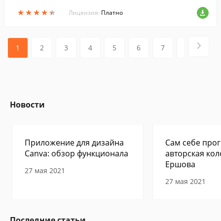
ие методы....
★
★
★
★
★
★
★
★
★
★
Лицензия:
Платно
1
2
3
4
5
6
7
8
9
Новости
Приложение для дизайна
Сам себе прог
Canva: обзор функционала
авторская кол
Ершова
27 мая 2021
27 мая 2021
Последние статьи