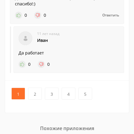
спасибо!:)
0
0
Ответить
11 лет назад
Иван
Да работает
0
0
1
2
3
4
5
Похожие приложения