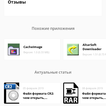
Отзывы
Похожие приложения
AltarSoft
CacheImage
Downloader
Версия: 1.0 (0.33 МБ)
Версия: 1.51 (0.73
Актуальные статьи
05 февраля 2019
08 февраля 2019
Файл формата CR2:
Файл формата
чем открыть,
чем открыть,
описание,
описание,