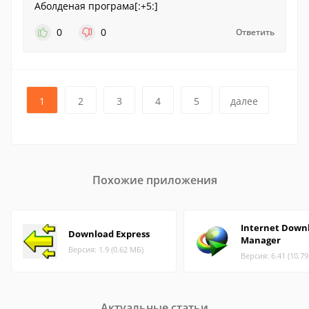
Аболденая програма[:+5:]
0
0
Ответить
1
2
3
4
5
далее
Похожие приложения
Internet Down
Download Express
Manager
Версия: 1.9 (0.62 МБ)
Версия: 6.41 (10.7
Актуальные статьи