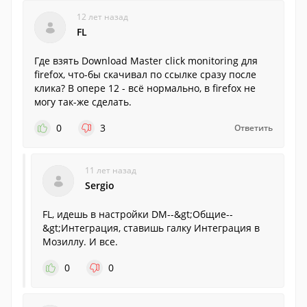
12 лет назад
FL
Где взять Download Master click monitoring для
firefox, что-бы скачивал по ссылке сразу после
клика? В опере 12 - всё нормально, в firefox не
могу так-же сделать.
0
3
Ответить
11 лет назад
Sergio
FL, идешь в настройки DM--&gt;Общие--
&gt;Интеграция, ставишь галку Интеграция в
Мозиллу. И все.
0
0