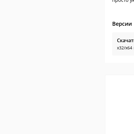
просто
Версии
Скачат
x32/x64