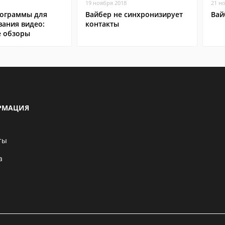
19 ноября 2018
21 н
ограммы для
Вайбер не синхронизирует
Вай
вания видео:
контакты
 обзоры
РМАЦИЯ
ты
а