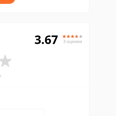
3.67
3 оценки
и