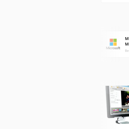
M
M
Ве