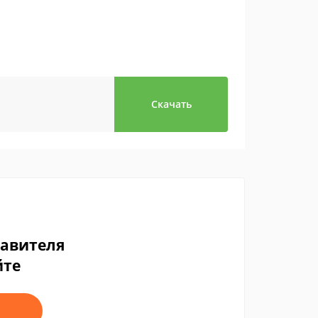
Скачать
тавителя
йте