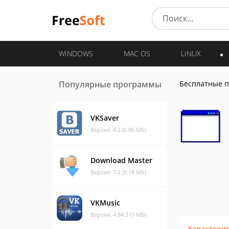
WINDOWS
MAC OS
LINUX
Популярные программы
Бесплатные 
VKSaver
Версия: 4.2 (0.86 МБ)
Download Master
Версия: 7.2 (9.18 МБ)
VKMusic
Версия: 4.84.3 (1 МБ)
Характери