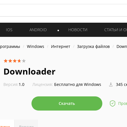
IOS
ANDROID
НОВОСТИ
СТАТЬИ И 
программы
Windows
Интернет
Загрузка файлов
Down
Downloader
Версия:
1.0
Лицензия:
Бесплатно для Windows
345 с
Скачать
Про
стики
Версии