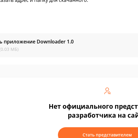
 указать адрес и папку для скачанного.
ь приложение Downloader
1.0
(0.03 МБ)
Нет официального предс
разработчика на са
Стать представителем