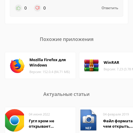
0
0
Ответить
Похожие приложения
Mozilla Firefox для
WinRAR
Windows
Версия: 7.23 (3.78
Версия: 152.0.4 (84.71 МБ)
Актуальные статьи
04 июня 2022
04 февраля 2019
Гугл хром не
Файл формата 
открывает
чем открыть,
страницы
описание,