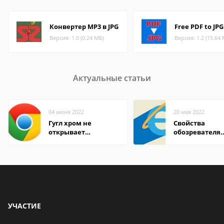
Конвертер MP3 в JPG
Free PDF to JPG
Версия: 1.0 (0.24 МБ)
Версия: 1.2 (15.64
Актуальные статьи
04 июня 2022
20 мая 2022
Гугл хром не
Свойства
открывает
обозревателя
страницы
Internet Explor
находится
УЧАСТИЕ