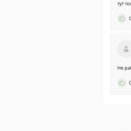
тут т
Не ра