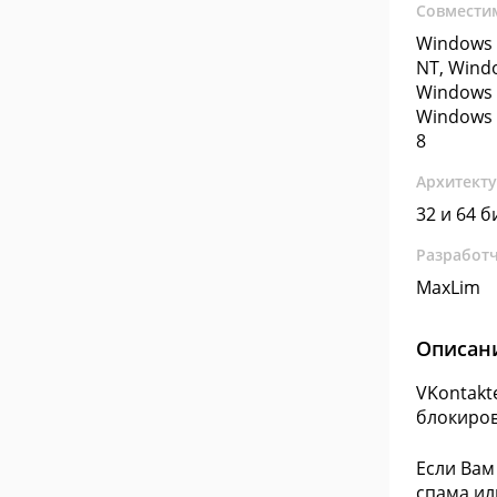
Совмести
Windows 
NT, Wind
Windows 
Windows 
8
Архитект
32 и 64 б
Разработ
MaxLim
Описан
VKontakt
блокиров
Если Вам
спама ил