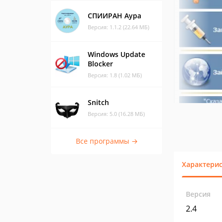
СПИИРАН Аура
Версия: 1.1.2 (22.64 МБ)
Windows Update
Blocker
Версия: 1.8 (1.02 МБ)
Snitch
Версия: 5.0 (16.28 МБ)
Все программы →
Характери
Версия
2.4