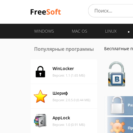
WINDOWS
MAC OS
LINUX
Популярные программы
Бесплатные 
WinLocker
Версия: 1.1 (1.65 МБ)
Шериф
Версия: 2.0.5.0 (0.44 МБ)
AppLock
Версия: 1.0 (0.91 МБ)