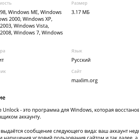
мость
Размер
98, Windows ME, Windows
3.17 МБ
ows 2000, Windows XP,
2003, Windows Vista,
2008, Windows 7, Windows
ура
Язык
ит
Русский
чик
Сайт
maxlim.org
ие
e Unlock - это программа для Windows, которая восстан
щиком аккаунту.
 выдаётся сообщение следующего вида: ваш аккаунт не
и нарушения условий пользования сайтом и так далее, а