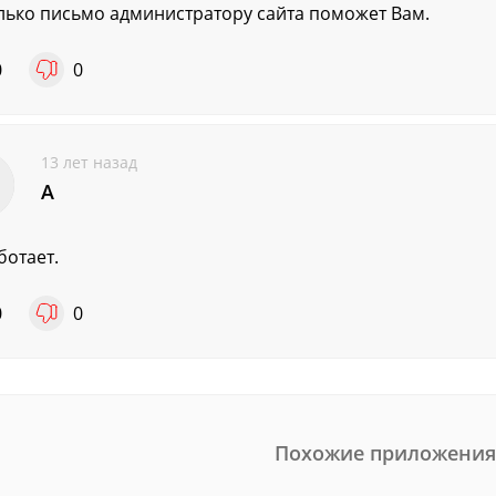
олько письмо администратору сайта поможет Вам.
0
0
13 лет назад
А
ботает.
0
0
Похожие приложения