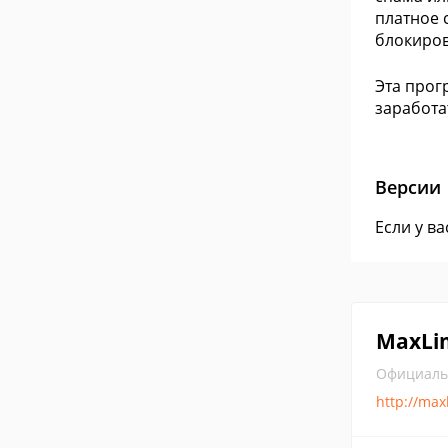
платное 
блокиро
Эта прог
заработа
Версии
Если у в
MaxLi
Официаль
http://max