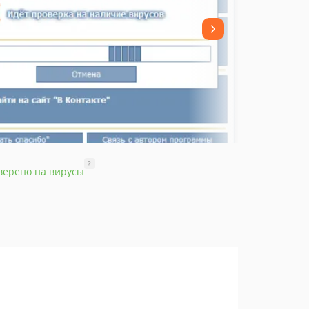
?
верено на вирусы