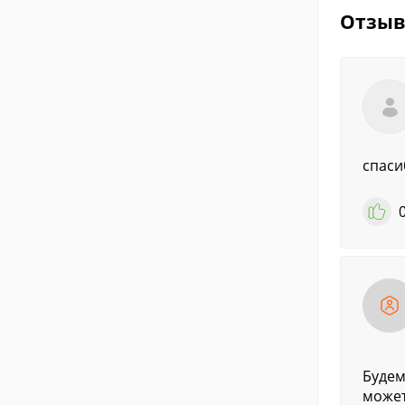
Отзы
спаси
Будем
может