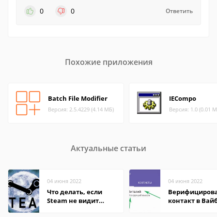
0
0
Ответить
Похожие приложения
Batch File Modifier
IECompo
Версия: 2.5.4229 (4.14 МБ)
Версия: 1.0 (0.01 М
Актуальные статьи
04 июня 2022
04 июня 2022
Что делать, если
Верифициров
Steam не видит
контакт в Вай
установленную игру
что это значит