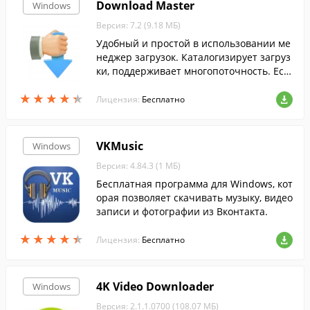
Download Master
Windows
Версия: 7.2 (9.18 МБ)
Удобный и простой в использовании ме
неджер загрузок. Каталогизирует загруз
ки, поддерживает многопоточность. Ест
ь встроенный планировщик, поддержка
★
★
★
★
★
★
★
★
★
★
FTP-протокола.
Лицензия:
Бесплатно
VKMusic
Windows
Версия: 4.84.3 (1 МБ)
Бесплатная программа для Windows, кот
орая позволяет скачивать музыку, видео
записи и фотографии из Вконтакта.
★
★
★
★
★
★
★
★
★
★
Лицензия:
Бесплатно
4K Video Downloader
Windows
Версия: 2.1.1.0700 (108.07 МБ)