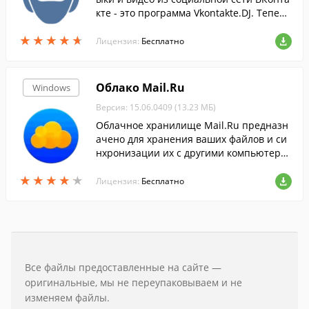
кте - это программа Vkontakte.DJ. Теперь
качать с Контакта (ВК) музыку и видео ст
★
★
★
★
★
★
★
★
★
★
ало по настоящему удобно!
Лицензия:
Бесплатно
Облако Mail.Ru
Windows
Версия: 15.06.0409 (13.23 МБ)
Облачное хранилище Mail.Ru предназн
ачено для хранения ваших файлов и си
нхронизации их с другими компьютера
ми и мобильными устройствами. Устано
★
★
★
★
★
★
★
★
★
★
вив эту программу, вы сможете управля
Лицензия:
Бесплатно
ть файла.
Все файлы предоставленные на сайте —
оригинальные, мы не переупаковываем и не
изменяем файлы.