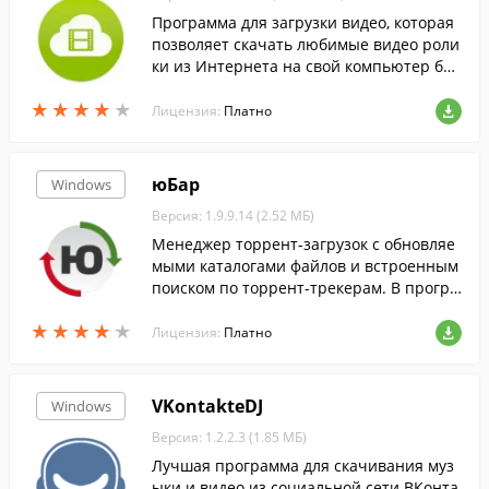
Программа для загрузки видео, которая
позволяет скачать любимые видео роли
ки из Интернета на свой компьютер бы
стро и легко.
★
★
★
★
★
★
★
★
★
★
Лицензия:
Платно
юБар
Windows
Версия: 1.9.9.14 (2.52 МБ)
Менеджер торрент-загрузок с обновляе
мыми каталогами файлов и встроенным
поиском по торрент-трекерам. В програ
мме предусмотрена возможность просм
★
★
★
★
★
★
★
★
★
★
отра любого видео до его полной загруз
Лицензия:
Платно
ки.
VKontakteDJ
Windows
Версия: 1.2.2.3 (1.85 МБ)
Лучшая программа для скачивания муз
ыки и видео из социальной сети ВКонта