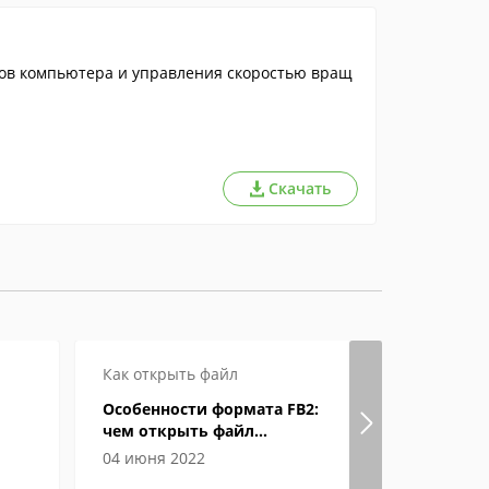
ов компьютера и управления скоростью вращ
Скачать
Как открыть файл
Как откры
Особенности формата FB2:
Формат eP
чем открыть файл
открыват
электронной книги
04 июня 2022
04 июня 2