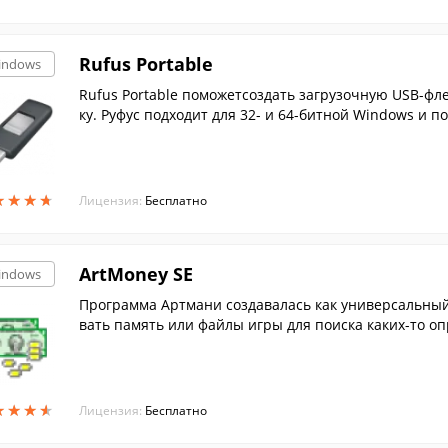
Rufus Portable
indows
Rufus Portable поможетсоздать загрузочную USB-фл
ку. Руфус подходит для 32- и 64-битной Windows и п
★
★
★
★
★
★
★
★
Лицензия:
Бесплатно
ArtMoney SE
indows
Программа Артмани создавалась как универсальный
вать память или файлы игры для поиска каких-то о
ского языка
★
★
★
★
★
★
★
★
Лицензия:
Бесплатно