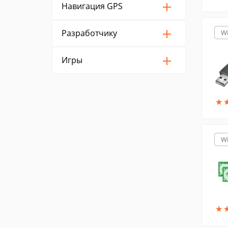
Навигация GPS
Разработчику
W
Игры
★
★
W
★
★