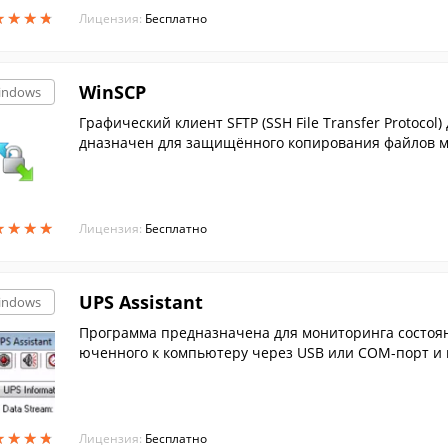
★
★
★
★
★
★
★
★
Лицензия:
Бесплатно
WinSCP
indows
Графический клиент SFTP (SSH File Transfer Protoco
дназначен для защищённого копирования файлов ме
★
★
★
★
★
★
★
★
Лицензия:
Бесплатно
UPS Assistant
indows
Программа предназначена для мониторинга состоян
юченного к компьютеру через USB или COM-порт и
★
★
★
★
★
★
★
★
Лицензия:
Бесплатно