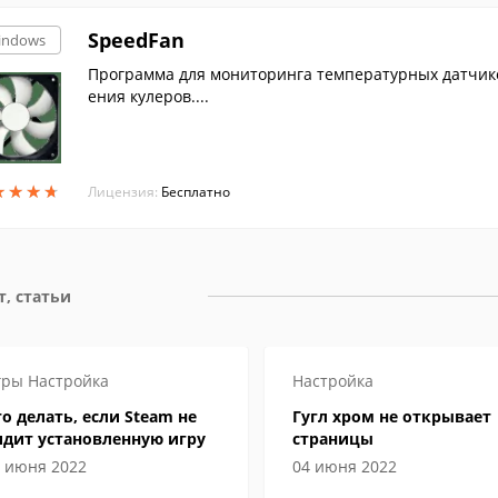
SpeedFan
indows
Программа для мониторинга температурных датчик
ения кулеров....
★
★
★
★
★
★
★
★
Лицензия:
Бесплатно
т, статьи
гры
Настройка
Настройка
о делать, если Steam не
Гугл хром не открывает
идит установленную игру
страницы
 июня 2022
04 июня 2022