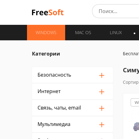
WINDOWS
MAC OS
LINUX
Категории
Беспла
Симу
Безопасность
Сортир
Интернет
W
Связь, чаты, email
Мультимедиа