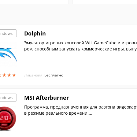
Dolphin
indows
Эмулятор игровых консолей Wii, GameCube и игровы
ром, способным запускать коммерческие игры, выпу
★
★
★
★
★
★
★
★
Лицензия:
Бесплатно
MSI Afterburner
indows
Программа, предназначенная для разгона видеокарт
в режиме реального времени....