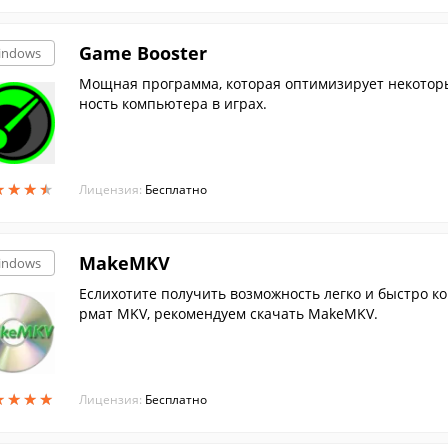
Game Booster
indows
Мощная программа, которая оптимизирует некотор
ность компьютера в играх.
★
★
★
★
★
★
★
★
Лицензия:
Бесплатно
MakeMKV
indows
Еслихотите получить возможность легко и быстро ко
рмат MKV, рекомендуем скачать MakeMKV.
★
★
★
★
★
★
★
★
Лицензия:
Бесплатно