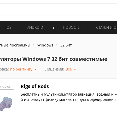
IOS
ANDROID
НОВОСТИ
СТАТЬИ И 
тные программы
Windows
32 бит
ляторы Windows 7 32 бит совместимые
овка:
по рейтингу
Лицензия:
Все
Rigs of Rods
indows
Бесплатный мульти-симулятор (авиация, водный и ж
й использует физику мягких тел для моделировани