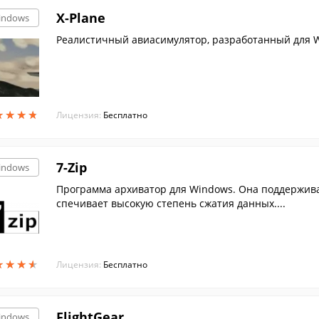
X-Plane
indows
Реалистичный авиасимулятор, разработанный для 
★
★
★
★
★
★
★
★
Лицензия:
Бесплатно
7-Zip
indows
Программа архиватор для Windows. Она поддержива
спечивает высокую степень сжатия данных....
★
★
★
★
★
★
★
★
Лицензия:
Бесплатно
FlightGear
indows