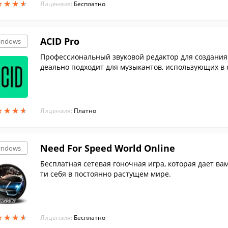
★
★
★
★
★
★
★
★
Лицензия:
Бесплатно
ACID Pro
indows
Профессиональный звуковой редактор для создания
деально подходит для музыкантов, использующих в с
★
★
★
★
★
★
★
★
Лицензия:
Платно
Need For Speed World Online
indows
Бесплатная сетевая гоночная игра, которая дает ва
ти себя в постоянно растущем мире.
★
★
★
★
★
★
★
★
Лицензия:
Бесплатно