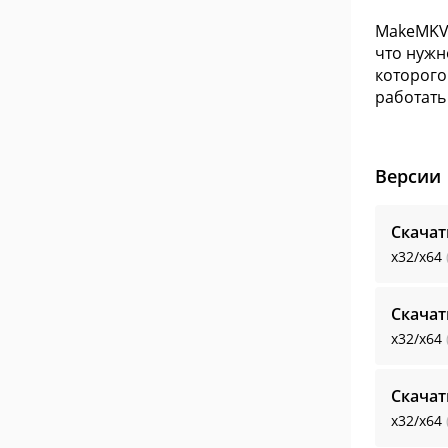
MakeMKV 
что нужн
которого
работать
Версии
Скача
x32/x64
Скача
x32/x64
Скача
x32/x64