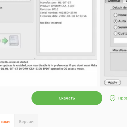
Скачать
Про
стики
Версии