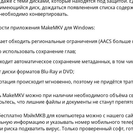
 даже с теми дисками, которые находятся под защитой. Ед
 имеющийся диск, дождаться появленения списка содерж
необходимо конвертировать.
ости приложения MakeMKV для Windows:
ает обходить региональные ограничения (AACS больше 
 использовать сохранение глав;
ходит автоматическое сохранение метаданных, в том чи
т диски форматов Blu-Ray и DVD;
ртация происходит мгновенно, поэтому не придётся тра
ь MakeMKV можно при наличии необходимого объёма св
рьтесь, что лишние файлы и документы не станут препятс
бесплатно МэйкМКВ для компьютера можно с нашего сайта
ьную информацию и указывать номер мобильного телеф
и риска подхватить вирус. Только проверенный софт, го