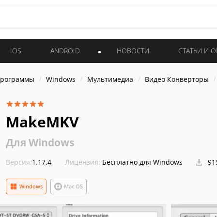
IOS
ANDROID
НОВОСТИ
СТАТЬИ И 
программы
Windows
Мультимедиа
Видео Конверторы
MakeMKV
Для Windows
Версия:
1.17.4
Лицензия:
Бесплатно для Windows
91
Windows
Mac OS