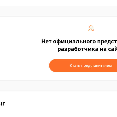
Нет официального предс
разработчика на са
Стать представителем
нг