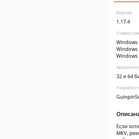
Версия
1.17.4
Совмести
Windows 
Windows 
Windows 
Архитект
32 и 64 б
Разработ
GuinpinS
Описан
Если хот
MKV, рек