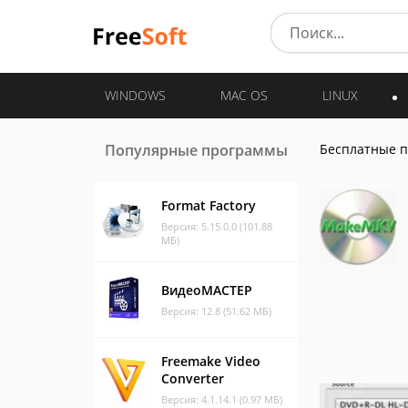
WINDOWS
MAC OS
LINUX
Популярные программы
Бесплатные 
Format Factory
Версия: 5.15.0.0 (101.88
МБ)
ВидеоМАСТЕР
Версия: 12.8 (51.62 МБ)
Freemake Video
Converter
Версия: 4.1.14.1 (0.97 МБ)