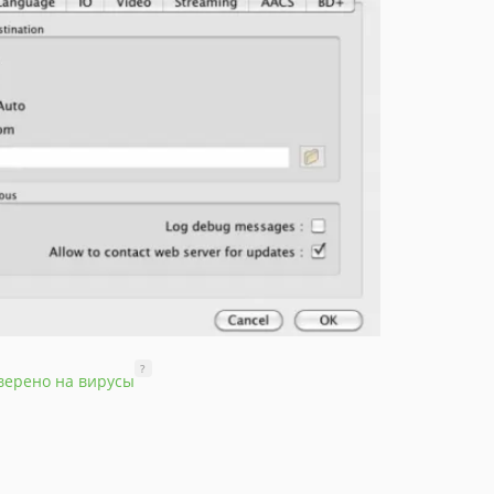
?
верено на вирусы