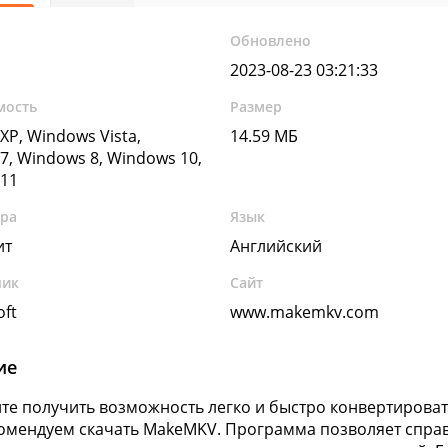
Обновлено
2023-08-23 03:21:33
мость
Размер
XP, Windows Vista,
14.59 МБ
7, Windows 8, Windows 10,
11
ура
Язык
ит
Английский
чик
Сайт
oft
www.makemkv.com
ие
ите получить возможность легко и быстро конвертировать
омендуем скачать MakeMKV. Программа позволяет спра