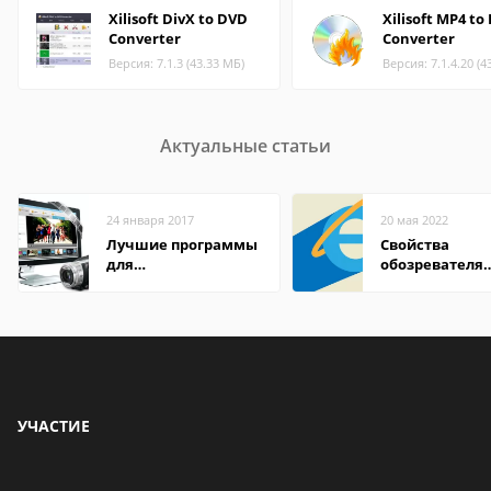
Xilisoft DivX to DVD
Xilisoft MP4 to
Converter
Converter
Версия: 7.1.3 (43.33 МБ)
Версия: 7.1.4.20 (4
Актуальные статьи
24 января 2017
20 мая 2022
Лучшие программы
Свойства
для
обозревателя
редактирования
Internet Explor
видео: подробные
находится
обзоры
УЧАСТИЕ