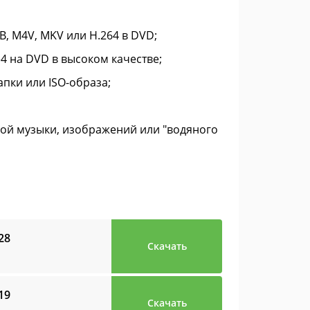
B, M4V, MKV или H.264 в DVD;
 на DVD в высоком качестве;
пки или ISO-образа;
ой музыки, изображений или "водяного
28
Скачать
19
Скачать