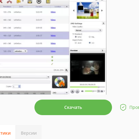
Скачать
Про
стики
Версии