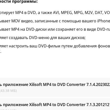
ости программы:
ртирует MP4 в DVD, а также AVI, MPEG, MPG, M2V, DAT, VO
ывает MOV видео, записанные с помощью вашего iPhone4
ывает MP4 на DVD-диски или сохраняет его в виде DVD-па
ляет создавать DVD-меню для ваших дисков;
ляет настроить ваш DVD-фильм путем добавления фонов
.
ь приложение Xilisoft MP4 to DVD Converter
7.1.4.202302
(43.38 МБ)
ь приложение Xilisoft MP4 to DVD Converter
7.1.3.201212