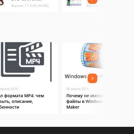
Версия: 7.1.3 (43.34 МБ)
Версия: 7.1.3 (43.33 МБ)
евраля 2019
06 марта 2019
л формата MP4: чем
Почему не импортируются
рыть, описание,
файлы в Windows Movie
бенности
Maker