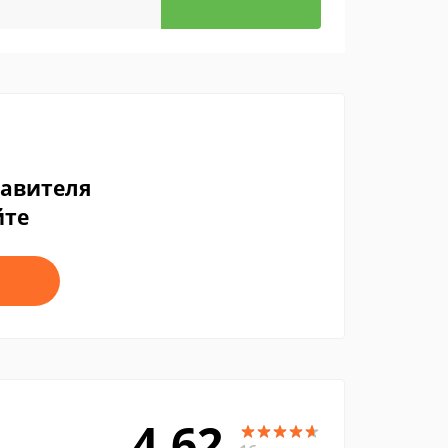
тавителя
йте
4.62