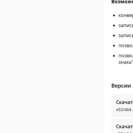
Возможн
конве
запис
запис
позво
позво
знака"
Версии
Скачат
x32/x64
Скачат