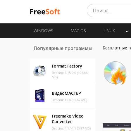
WINDOWS
MAC OS
LINUX
Популярные программы
Бесплатные 
Format Factory
Версия: 5.15.0.0 (101.88
МБ)
ВидеоМАСТЕР
Версия: 12.8 (51.62 МБ)
Freemake Video
Converter
Версия: 4.1.14.1 (0.97 МБ)