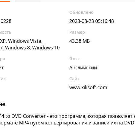
Обновлено
30228
2023-08-23 05:16:48
мость
Размер
XP, Windows Vista,
43.38 МБ
7, Windows 8, Windows 10
ура
Язык
ит
Английский
чик
Сайт
www.xilisoft.com
ие
 MP4 to DVD Converter - это программа, которая позволя
формате MP4 путем конвертирования и записи их на DVD