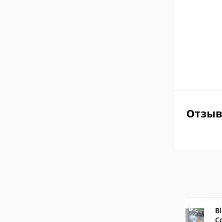
Отзы
B
C