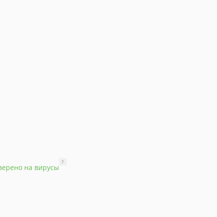
?
верено на вирусы