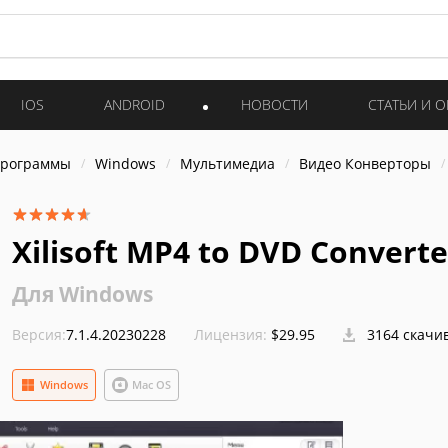
IOS
ANDROID
НОВОСТИ
СТАТЬИ И 
программы
Windows
Мультимедиа
Видео Конверторы
Xilisoft MP4 to DVD Converte
Для Windows
Версия:
7.1.4.20230228
Лицензия:
$29.95
3164 скачи
Windows
Mac OS