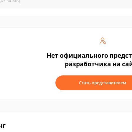
(43.34 МБ)
Нет официального предс
разработчика на са
Стать представителем
нг