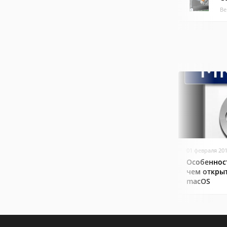
Ве
01 февраля 20
Особеннос
чем открыт
macOS