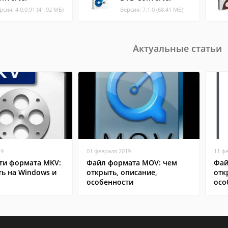
рсия: 4.0.0.91 (41.92 МБ)
Версия: 7.1.0 (68.41 МБ)
Актуальные статьи
19
01 февраля 2019
11 ф
ти формата MKV:
Файл формата MOV: чем
Фай
ь на Windows и
открыть, описание,
отк
особенности
осо