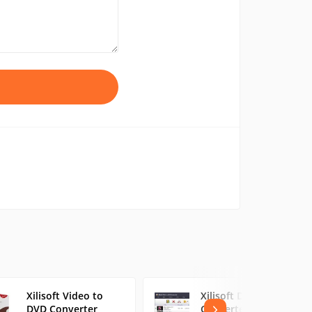
Xilisoft Video to
Xilisoft DivX to DVD
DVD Converter
Converter