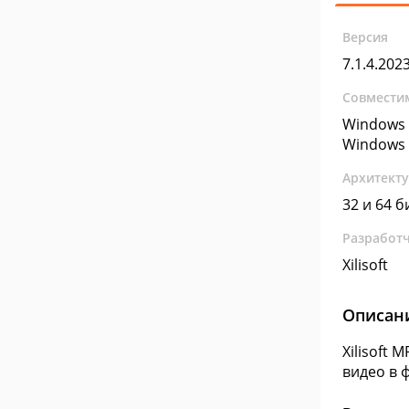
Версия
7.1.4.202
Совмести
Windows 
Windows 
Архитект
32 и 64 б
Разработ
Xilisoft
Описан
Xilisoft
видео в 