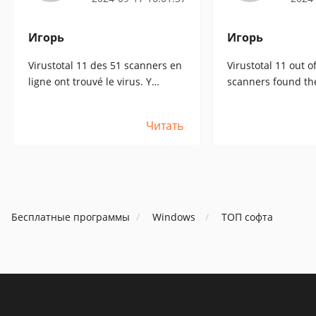
Игорь
Игорь
Virustotal 11 des 51 scanners en
Virustotal 11 out o
ligne ont trouvé le virus. Y
scanners found the
compris DrWEB et ESET NOD
Including DrWEB 
Читать
Бесплатные программы
Windows
ТОП софта