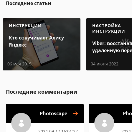
Последние статьи
ИНСТРУКЦИИ
НАСТРОЙКА
ИНСТРУКЦИИ
Кто озвучивает Алису
Viber: восстан
Яндекс
удаленную пер
06 мая 2019
04 июня 2022
Последние комментарии
Photoscape
Pho
2024-09-17 16:01:37
2024-