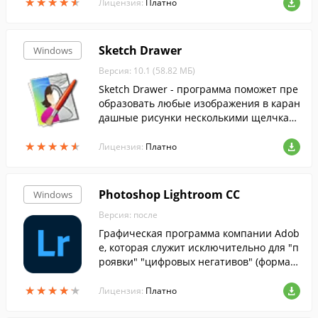
★
★
★
★
★
★
★
★
★
★
Лицензия:
Платно
Sketch Drawer
Windows
Версия: 10.1 (58.82 МБ)
Sketch Drawer - программа поможет пре
образовать любые изображения в каран
дашные рисунки несколькими щелчкам
и мыши.
★
★
★
★
★
★
★
★
★
★
Лицензия:
Платно
Photoshop Lightroom CC
Windows
Версия: после
Графическая программа компании Adob
e, которая служит исключительно для "п
роявки" "цифровых негативов" (формат
ы данных DNG, RAW), простой ретуши ф
★
★
★
★
★
★
★
★
★
★
отоснимков и организации их каталога.
Лицензия:
Платно