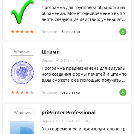
Программа для групповой обработки из
ображений. Может одновременно выпо
лнять следующие действия: уменьшать
и увеличивать изображения; конвертир
★
★
★
★
★
★
★
★
★
★
овать изображения из одного формата в
Лицензия:
Бесплатно
другой.
Штамп
Windows
Версия: v1.5 (12.78 МБ)
Программа предназначена для визуаль
ного создания формы печатей и штампо
в.Вы сможете с ее помощью получать м
акеты штемпельных изделий, полность
★
★
★
★
★
★
★
★
★
★
ю подготовленные для заказа.
Лицензия:
Бесплатно
priPrinter Professional
Windows
Версия: 6.9.0.2541 (4.11 МБ)
Это современное и производительное р