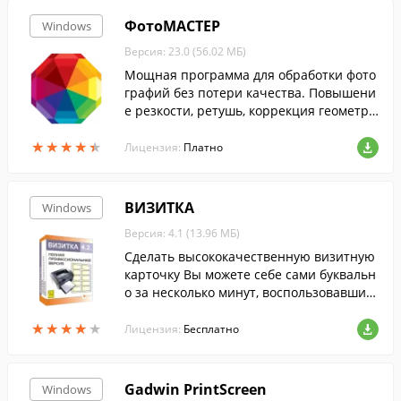
ФотоМАСТЕР
Windows
Версия: 23.0 (56.02 МБ)
Мощная программа для обработки фото
графий без потери качества. Повышени
е резкости, ретушь, коррекция геометри
и, удаление объектов на фото и коллекц
★
★
★
★
★
★
★
★
★
★
ия эффектов. Удобный интерфейс на рус
Лицензия:
Платно
ском языке.
ВИЗИТКА
Windows
Версия: 4.1 (13.96 МБ)
Сделать высококачественную визитную
карточку Вы можете себе сами буквальн
о за несколько минут, воспользовавшис
ь профессиональной программой для со
★
★
★
★
★
★
★
★
★
★
здания визиток - ВИЗИТКА. Все, что Вам
Лицензия:
Бесплатно
нужно для работы с ней – это IBM PC сов
местимый компьютер и любой лазерны
й принтер с прямой протяжкой бумаги
Gadwin PrintScreen
Windows
или струйник.