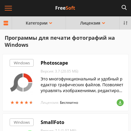
Категории
Лицензия
Программы для печати фотографий на
Windows
Photoscape
Windows
Версия: 3.7 (20.05 МБ)
Это многофункциональный и удобный р
едактор графических файлов. Позволяет
управлять изображениями, редактирова
ть и просматривать их....
★
★
★
★
★
★
★
★
★
★
Лицензия:
Бесплатно
SmallFoto
Windows
Версия: 7.1 (1.07 МБ)