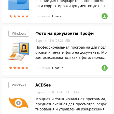
ешение для предварительного просмот
ра и корректировки документов до печа
ти.
★
★
★
★
★
★
★
★
★
★
Лицензия:
Платно
Фото на документы Профи
Windows
Версия: 11.0 (28.26 МБ)
Профессиональная программа для подг
отовки и печати фото на документы. Мо
жет использоваться как в фотосалонах, т
ак и в домашних условиях. Включает гот
★
★
★
★
★
★
★
★
★
★
овые форматы фото, возможность замен
Лицензия:
Платно
ы ...
ACDSee
Windows
Версия: 26.0.3 Bui (333.35 МБ)
Мощная и функциональная программа,
предназначенная для просмотра, редак
тирования и управления изображениям