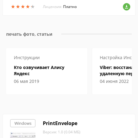
и....
★
★
★
★
★
★
★
★
★
★
Лицензия:
Платно
печать фото, статьи
Инструкции
Настройка
Инстр
Кто озвучивает Алису
Viber: восстана
Яндекс
удаленную пере
06 мая 2019
04 июня 2022
PrintEnvelope
Windows
Версия: 1.0 (0.04 МБ)