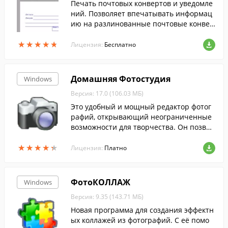
Печать почтовых конвертов и уведомле
ний. Позволяет впечатывать информац
ию на разлинованные почтовые конвер
ты и т.д.
★
★
★
★
★
★
★
★
★
★
Лицензия:
Бесплатно
Домашняя Фотостудия
Windows
Версия: 17.0 (106.03 МБ)
Это удобный и мощный редактор фотог
рафий, открывающий неограниченные
возможности для творчества. Он позвол
яет быстро улучшать и редактировать ф
★
★
★
★
★
★
★
★
★
★
ото, просматривать слайд-шоу и добавл
Лицензия:
Платно
ять сотни спецэффектов.
ФотоКОЛЛАЖ
Windows
Версия: 9.35 (143.71 МБ)
Новая программа для создания эффектн
ых коллажей из фотографий. С её помо