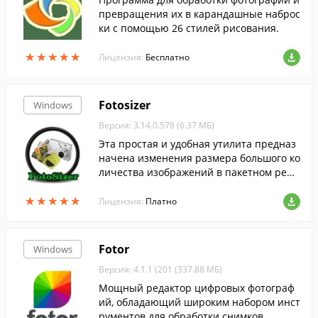
превращения их в карандашные наброс
ки с помощью 26 стилей рисования.
★
★
★
★
★
★
★
★
★
★
Лицензия:
Бесплатно
Fotosizer
Windows
Версия: 3.14.0.578 (6.37 МБ)
Эта простая и удобная утилита предназ
начена изменения размера большого ко
личества изображений в пакетном режи
ме.
★
★
★
★
★
★
★
★
★
★
Лицензия:
Платно
Fotor
Windows
Версия: 4.1.1 (201 (337.88 МБ)
Мощный редактор цифровых фотограф
ий, обладающий широким набором инст
рументов для обработки снимков.