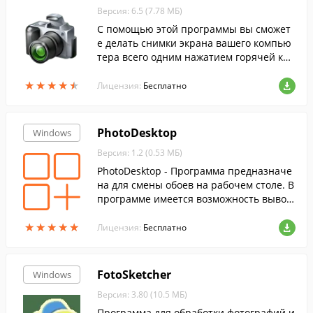
Версия: 6.5 (7.78 МБ)
С помощью этой программы вы сможет
е делать снимки экрана вашего компью
тера всего одним нажатием горячей кла
виши.
★
★
★
★
★
★
★
★
★
★
Лицензия:
Бесплатно
PhotoDesktop
Windows
Версия: 1.2 (0.53 МБ)
PhotoDesktop - Программа предназначе
на для смены обоев на рабочем столе. В
программе имеется возможность вывод
а календаря на рабочий стол, изменени
★
★
★
★
★
★
★
★
★
★
е размера фотографий, а также возможе
Лицензия:
Бесплатно
н показ слайд-шоу из фотографий, загру
женных в ее базу.
FotoSketcher
Windows
Версия: 3.80 (10.5 МБ)
Программа для обработки фотографий и