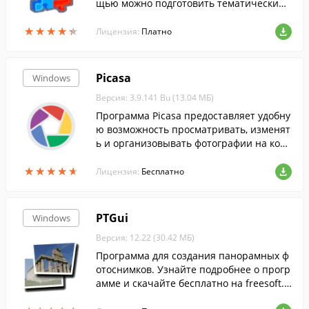
щью можно подготовить тематический
коллаж.
★
★
★
★
★
★
★
★
★
★
Лицензия:
Платно
Picasa
Windows
Версия: 3.9.141 Bu (13.04 МБ)
Программа Picasa предоставляет удобну
ю возможность просматривать, изменят
ь и организовывать фотографии на ком
пьютере....
★
★
★
★
★
★
★
★
★
★
Лицензия:
Бесплатно
PTGui
Windows
Версия: 12.22 (30.42 МБ)
Программа для создания панорамных ф
отоснимков. Узнайте подробнее о прогр
амме и скачайте бесплатно на freesoft.r
u!