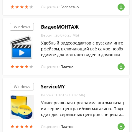
ов. Сохранение настроек и введенный т
★
★
★
★
★
★
★
★
★
★
екст стикеров сохраняется автоматичес
Лицензия:
Бесплатно
ки.
ВидеоМОНТАЖ
Windows
Версия: 26.0 (6.23 МБ)
Удобный видеоредактор с русским инте
рфейсом, включающий всё самое необх
одимое для монтажа видео в домашних
условиях. Включает коллекцию спецэфф
★
★
★
★
★
★
★
★
★
★
ектов, титров, заставок и даже фоновой
Лицензия:
Платно
музык...
ServiceMY
Windows
Версия: 1.1615 (13.87 МБ)
Универсальная программа автоматизац
ии сервис-центра и/или магазина. Подх
одит для сервисных центров специализ
ирующихся на любом виде техники от м
★
★
★
★
★
★
★
★
★
★
обильных телефонов до ноутбуков.
Лицензия:
Платно