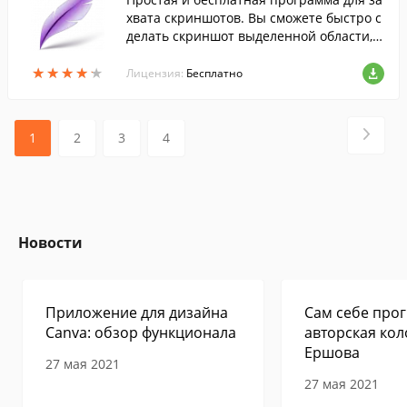
хвата скриншотов. Вы сможете быстро с
делать скриншот выделенной области, о
тредактировать его и загрузить в интер
★
★
★
★
★
★
★
★
★
★
нет, получить прямую короткую ссылку.
Лицензия:
Бесплатно
1
2
3
4
Новости
Приложение для дизайна
Сам себе прог
Canva: обзор функционала
авторская кол
Ершова
27 мая 2021
27 мая 2021