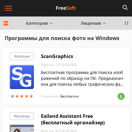
Категории
Лицензия
Программы для поиска фото на Windows
ScanGraphics
Windows
Версия: 1.0 (3.04 МБ)
Бесплатная программа для поиска изоб
ражений по образцу на ПК. Предназнач
ена для поиска любых графических фай
лов по содержанию. Реализован поиск п
★
★
★
★
★
★
★
★
★
★
о фрагментам, сортировка результатов
Лицензия:
Бесплатно
поиска по степени сходства с образцом
для поиска.
Exiland Assistant Free
Windows
(бесплатный органайзер)
Версия: 4.6 (8.06 МБ)