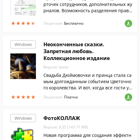
рточек сотрудников, дополнительных жу
рналов. Возможность разделения прав
доступа. Программа сетевая, количество
★
★
★
★
★
★
★
★
★
★
пользователей не ограничено.
Лицензия:
Бесплатно
Неоконченные сказки.
Windows
Запретная любовь.
Коллекционное издание
Версия: latest
Свадьба Дюймовочки и принца стала са
мым долгожданным событием Цветочно
го королевства. И вот, когда все гости уж
е собрались, а жених с невестой закруж
★
★
★
★
★
★
★
★
★
★
Лицензия:
Платно
ились в танце, на замок обрушилась ста
я черных ворон. Злая ведьма решила ра
сстроить свадьбу и захватить власть на
ФотоКОЛЛАЖ
Windows
д добрыми сказочными существами, и у
нее это получилось. Но надолго ли? Зав
Версия: 9.35 (143.71 МБ)
исит от вас!
Новая программа для создания эффектн