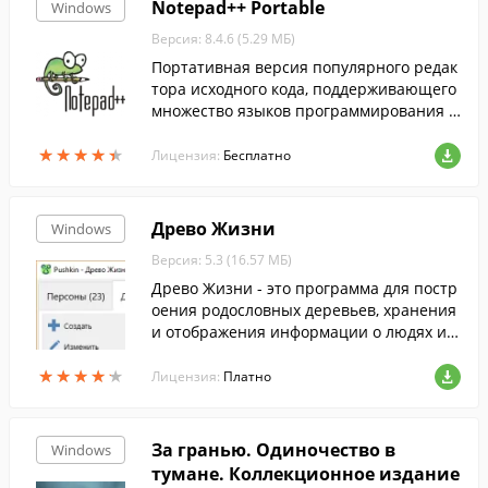
Notepad++ Portable
Windows
Версия: 8.4.6 (5.29 МБ)
Портативная версия популярного редак
тора исходного кода, поддерживающего
множество языков программирования и
разметки.
★
★
★
★
★
★
★
★
★
★
Лицензия:
Бесплатно
Древо Жизни
Windows
Версия: 5.3 (16.57 МБ)
Древо Жизни - это программа для постр
оения родословных деревьев, хранения
и отображения информации о людях и о
событиях в их жизни.
★
★
★
★
★
★
★
★
★
★
Лицензия:
Платно
За гранью. Одиночество в
Windows
тумане. Коллекционное издание