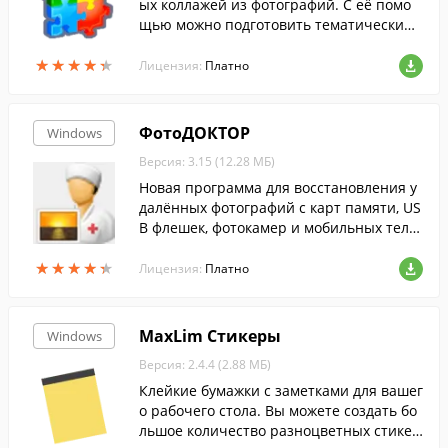
ых коллажей из фотографий. С её помо
щью можно подготовить тематический
коллаж.
★
★
★
★
★
★
★
★
★
★
Лицензия:
Платно
ФотоДОКТОР
Windows
Версия: 3.15 (12.28 МБ)
Новая программа для восстановления у
далённых фотографий с карт памяти, US
B флешек, фотокамер и мобильных теле
фонов. Она позволяет быстро найти и с
★
★
★
★
★
★
★
★
★
★
охранить стёртые файлы, при этом подд
Лицензия:
Платно
ерживается как полное восстановление,
так и выборочное.
MaxLim Стикеры
Windows
Версия: 2.4.4 (2.88 МБ)
Клейкие бумажки с заметками для вашег
о рабочего стола. Вы можете создать бо
льшое количество разноцветных стикер