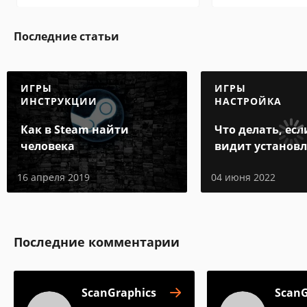
Последние статьи
ИГРЫ
ИГРЫ
ИНСТРУКЦИИ
НАСТРОЙКА
Как в Steam найти
Что делать, есл
человека
видит установ
игру
16 апреля 2019
04 июня 2022
Последние комментарии
ScanGraphics
ScanG