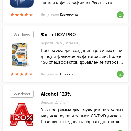
записи и фотографии из Вконтакта.
★
★
★
★
★
★
★
★
★
★
Лицензия:
Бесплатно
ФотоШОУ PRO
Windows
Версия: 26.5 (16.94 МБ)
Программа для создания красивых слай
д-шоу и фильмов из фотографий. Более
150 спецэффектов, добавление титров, з
аставок и анимированных коллажей, соз
★
★
★
★
★
★
★
★
★
★
дание 3D слайд-шоу и многое другое.
Лицензия:
Платно
Alcohol 120%
Windows
Версия: 2.1.1.611
Это программа для эмуляции виртуальн
ых дисководов и записи CD/DVD дисков.
Позволяет создавать образы дисков, коп
ировать информацию с диска на диск и