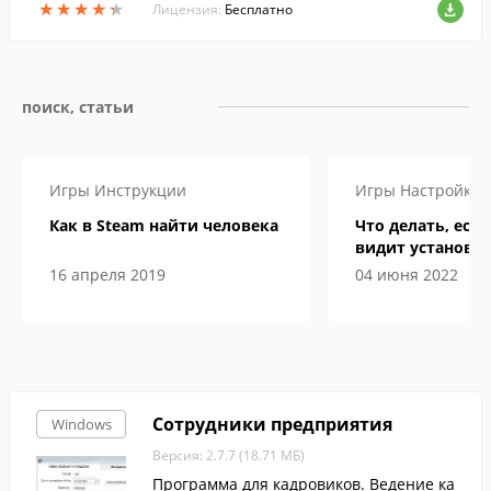
★
★
★
★
★
★
★
★
★
★
чистить CD-RW, DVD-RW и BD-RE диски.
Лицензия:
Бесплатно
поиск, статьи
Игры
Инструкции
Игры
Настройка
Как в Steam найти человека
Что делать, если
видит установл
16 апреля 2019
04 июня 2022
Сотрудники предприятия
Windows
Версия: 2.7.7 (18.71 МБ)
Программа для кадровиков. Ведение ка