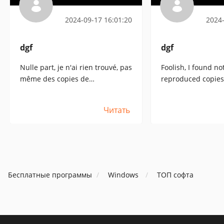
2024-09-17 16:01:20
2024-
dgf
dgf
Nulle part, je n'ai rien trouvé, pas
Foolish, I found no
même des copies de
reproduced copies.
reproduction. Utilisé la version
the full version.
complète
Читать
Бесплатные программы
Windows
ТОП софта