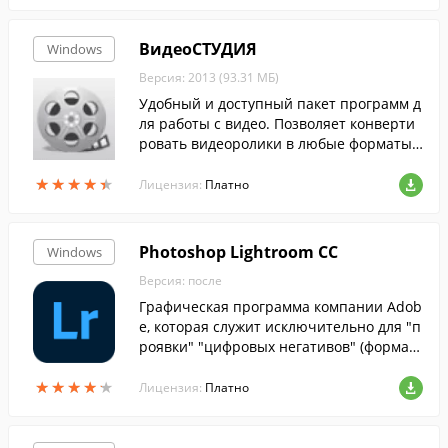
ВидеоСТУДИЯ
Windows
Версия: 2013 (93.31 МБ)
Удобный и доступный пакет программ д
ля работы с видео. Позволяет конверти
ровать видеоролики в любые форматы,
редактировать видео, записывать DVD д
★
★
★
★
★
★
★
★
★
★
иски и пр.
Лицензия:
Платно
Photoshop Lightroom CC
Windows
Версия: после
Графическая программа компании Adob
e, которая служит исключительно для "п
роявки" "цифровых негативов" (формат
ы данных DNG, RAW), простой ретуши ф
★
★
★
★
★
★
★
★
★
★
отоснимков и организации их каталога.
Лицензия:
Платно