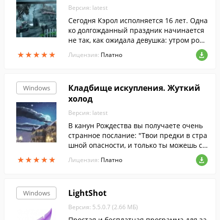
Версия: latest
Сегодня Кэрол исполняется 16 лет. Одна
ко долгожданный праздник начинается
не так, как ожидала девушка: утром роди
тели не встречают ее в гостиной с позд
★
★
★
★
★
★
★
★
★
★
Лицензия:
Платно
равлениями, как это бывало раньше.
Кладбище искупления. Жуткий
Windows
холод
Версия: latest
В канун Рождества вы получаете очень
странное послание: "Твои предки в стра
шной опасности, и только ты можешь сп
асти их от ужасной судьбы! Нельзя теря
★
★
★
★
★
★
★
★
★
★
Лицензия:
Платно
ть время, дорога каждая секунда.
LightShot
Windows
Версия: 5.5.0.7 (2.66 МБ)
Простая и бесплатная программа для за