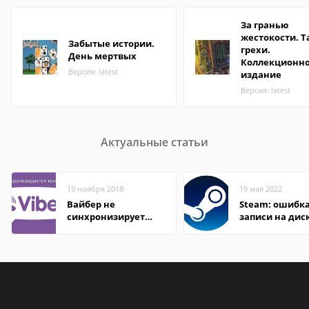
За гранью
жестокости. 
Забытые истории.
грехи.
День мертвых
Коллекционн
Версия: latest
издание
Версия: latest
Актуальные статьи
19 ноября 2018
19 мая 2022
Вайбер не
Steam: ошибка
синхронизирует
записи на дис
контакты