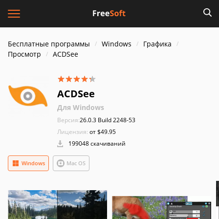
Бесплатные программы
Windows
Графика
Просмотр
ACDSee
ACDSee
Для Windows
Версия:
26.0.3 Build 2248-53
Лицензия:
от $49.95
199048 скачиваний
Windows
Mac OS