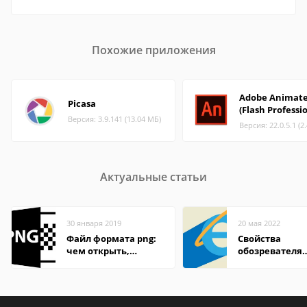
Похожие приложения
Adobe Animat
Picasa
(Flash Professi
Версия: 3.9.141 (13.04 МБ)
Версия: 22.0.5.1 (2
Актуальные статьи
30 января 2019
20 мая 2022
Файл формата png:
Свойства
чем открыть,
обозревателя
описание,
Internet Explor
особенности
находится