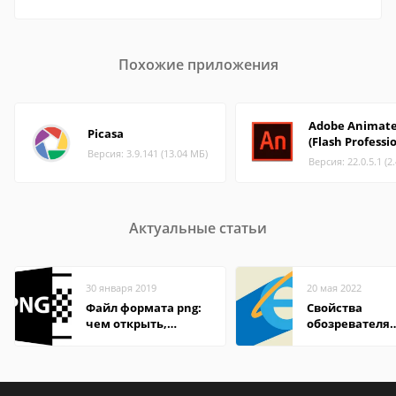
Похожие приложения
Adobe Animat
Picasa
(Flash Professi
Версия: 3.9.141 (13.04 МБ)
Версия: 22.0.5.1 (2
Актуальные статьи
30 января 2019
20 мая 2022
Файл формата png:
Свойства
чем открыть,
обозревателя
описание,
Internet Explor
особенности
находится