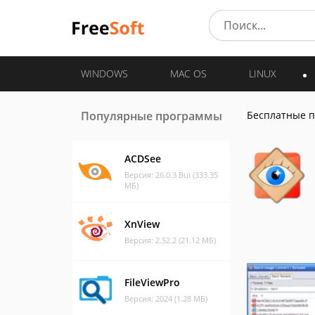
WINDOWS
MAC OS
LINUX
Популярные программы
Бесплатные 
ACDSee
Версия: 26.0.3 Bui (333.35
МБ)
XnView
Версия: 2.52.2 (21.12 МБ)
FileViewPro
Версия: 2024 (1.28 МБ)