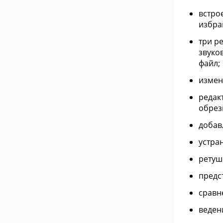
встро
избра
три р
звуко
файл;
измен
редак
обрезк
добав
устра
ретуш
предс
сравн
веден