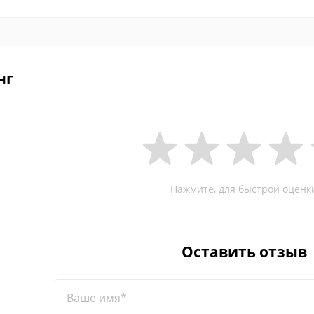
нг
Нажмите, для быстрой оценк
Оставить отзыв
Ваше имя*