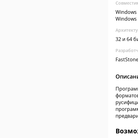
Совмести
Windows 
Windows 
Архитект
32 и 64 б
Разработ
FastStone
Описан
Программ
форматов
русифици
программ
предвари
Возмож