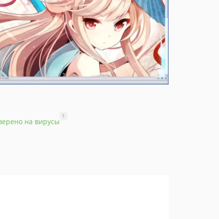
?
верено на вирусы