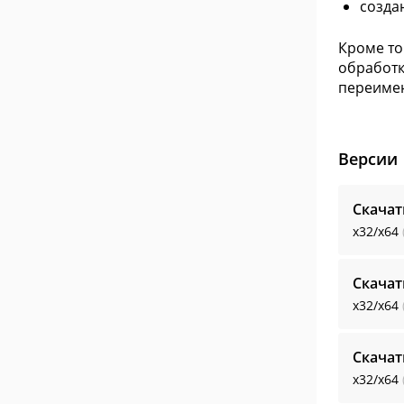
созда
Кроме то
обработк
переимен
Версии
Скачат
x32/x64
Скачат
x32/x64
Скачат
x32/x64