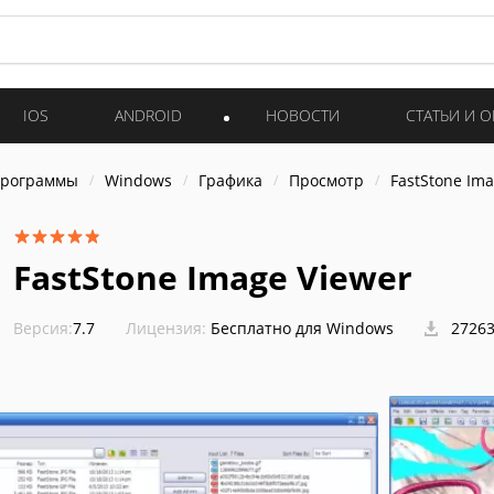
IOS
ANDROID
НОВОСТИ
СТАТЬИ И 
программы
Windows
Графика
Просмотр
FastStone Ima
FastStone Image Viewer
Версия:
7.7
Лицензия:
Бесплатно для Windows
27263