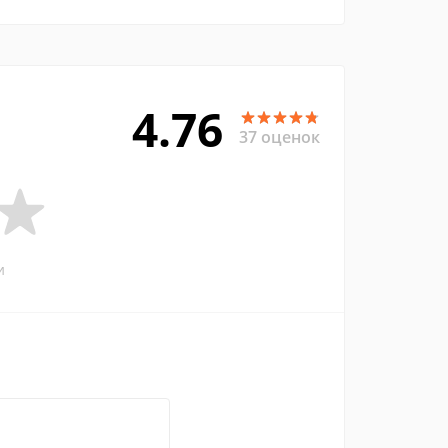
4.76
37 оценок
и