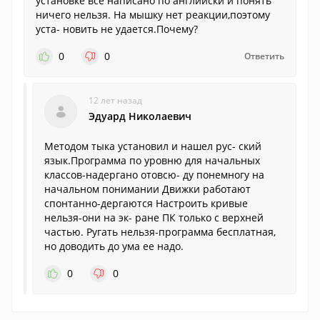
установке все написано по английски и понять
ничего нельзя. На мышку нет реакции,поэтому
уста- новить не удается.Почему?
0
0
Ответить
12 лет назад
Эдуард Николаевич
Методом тыка установил и нашел рус- ский
язык.Программа по уровню для начальных
классов-надергано отовсю- ду понемногу на
начальном понимании Движки работают
спонтанно-дергаются Настроить кривые
нельзя-они на эк- ране ПК только с верхней
частью. Ругать нельзя-программа бесплатная,
но доводить до ума ее надо.
0
0