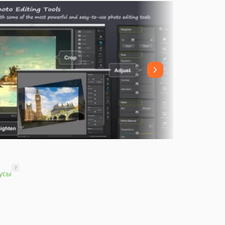
?
усы