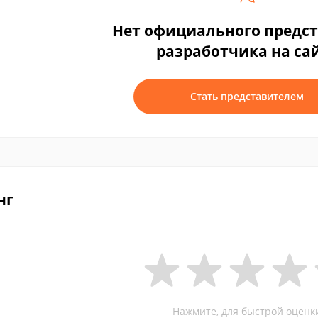
Нет официального предс
разработчика на са
Стать представителем
нг
Нажмите, для быстрой оценк