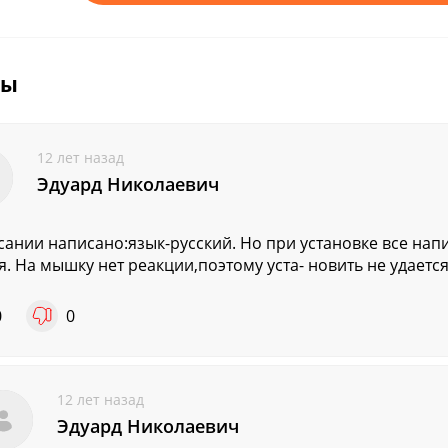
вы
12 лет назад
Эдуард Николаевич
сании написано:язык-русский. Но при установке все нап
я. На мышку нет реакции,поэтому уста- новить не удаетс
0
0
12 лет назад
Эдуард Николаевич