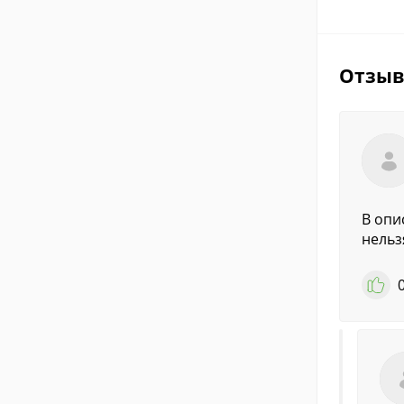
Отзы
В опи
нельз