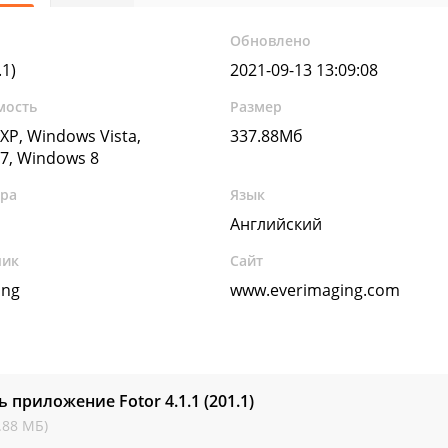
Обновлено
.1)
2021-09-13 13:09:08
мость
Размер
XP, Windows Vista,
337.88Мб
7, Windows 8
ура
Язык
Английский
чик
Сайт
ing
www.everimaging.com
ь приложение Fotor
4.1.1 (201.1)
.88 МБ)