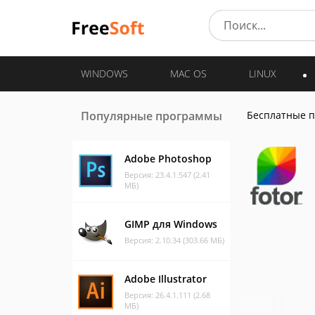
WINDOWS
MAC OS
LINUX
Популярные программы
Бесплатные 
Adobe Photoshop
Версия: 23.4.1.547 (2.41
МБ)
GIMP для Windows
Версия: 2.10.34 (303.66 МБ)
Adobe Illustrator
Версия: 26.4.1.111 (2.68
МБ)