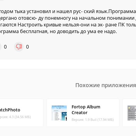
одом тыка установил и нашел рус- ский язык.Программа
ергано отовсю- ду понемногу на начальном понимании
гаются Настроить кривые нельзя-они на эк- ране ПК толь
грамма бесплатная, но доводить до ума ее надо.
0
0
Похожие приложения
Fortop Album
atchPhoto
Creator
рсия: 4.3 (34.56 МБ)
Версия: 1.9 Buil (17.94 МБ)