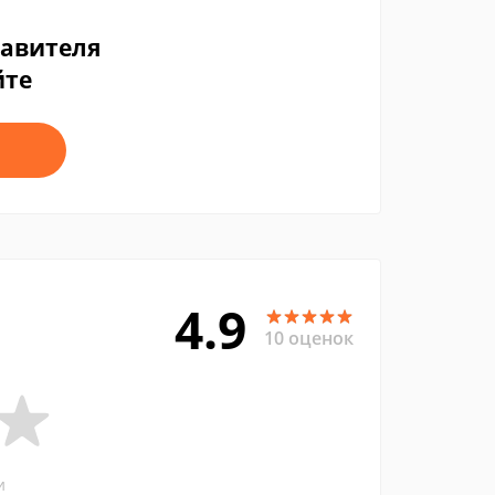
тавителя
йте
4.9
10 оценок
и