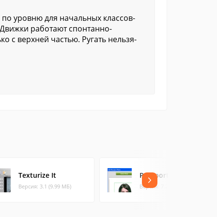
 по уровню для начальных классов-
 Движки работают спонтанно-
ко с верхней частью. Ругать нельзя-
Texturize It
PassportPhoto
Версия: 3.1 (9.99 МБ)
Версия: 7.2 (0.22 МБ)