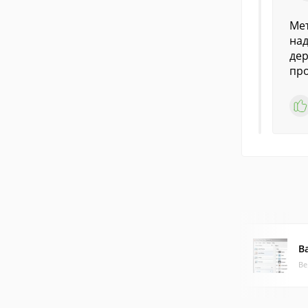
Мет
над
дер
про
B
Ве