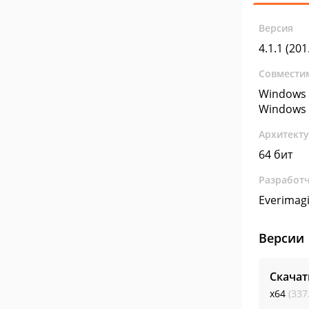
Версия
4.1.1 (201
Совмести
Windows 
Windows 
Архитект
64 бит
Разработ
Everimag
Версии
Скачат
x64
(337