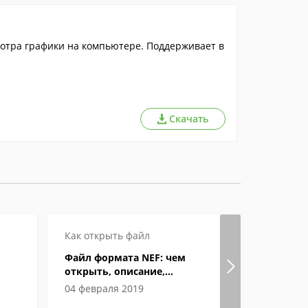
мотра графики на компьютере. Поддерживает в
Скачать
Как открыть файл
Как откры
Файл формата NEF: чем
Особеннос
открыть, описание,
чем откр
особенности
разных си
04 февраля 2019
14 феврал