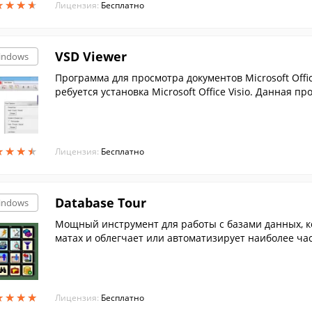
★
★
★
★
★
★
★
★
Лицензия:
Бесплатно
VSD Viewer
indows
Программа для просмотра документов Microsoft Offic
ребуется установка Microsoft Office Visio. Данная п
★
★
★
★
★
★
★
★
Лицензия:
Бесплатно
Database Tour
indows
Мощный инструмент для работы с базами данных, к
матах и облегчает или автоматизирует наиболее ча
★
★
★
★
★
★
★
★
Лицензия:
Бесплатно