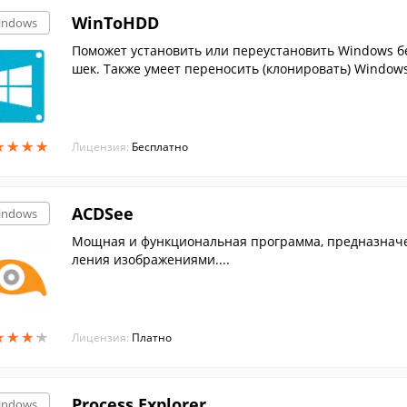
WinToHDD
indows
Поможет установить или переустановить Windows б
шек. Также умеет переносить (клонировать) Windows
★
★
★
★
★
★
★
★
Лицензия:
Бесплатно
ACDSee
indows
Мощная и функциональная программа, предназначе
ления изображениями....
★
★
★
★
★
★
★
★
Лицензия:
Платно
Process Explorer
indows