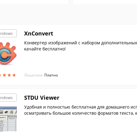
XnConvert
indows
Конвертер изображений с набором дополнительных 
качайте бесплатно!
★
★
★
★
★
★
★
★
Лицензия:
Платно
STDU Viewer
indows
Удобная и полностью бесплатная для домашнего ис
осматривать большое количество форматов текста, к