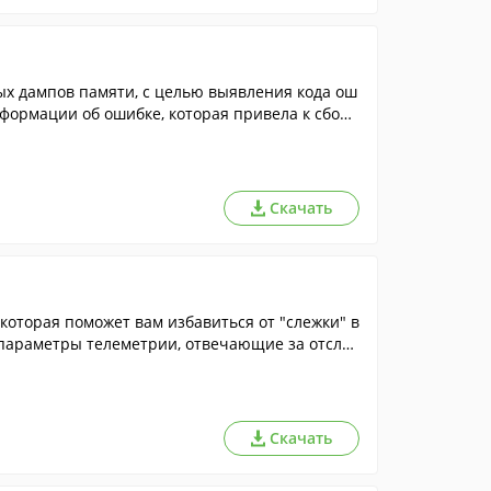
х дампов памяти, с целью выявления кода ош
нформации об ошибке, которая привела к сбою
ый послужил причиной ошибки.
Скачать
оторая поможет вам избавиться от "слежки" в
 параметры телеметрии, отвечающие за отсле
Скачать