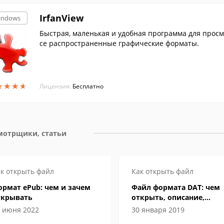
IrfanView
indows
Быстрая, маленькая и удобная программа для прос
се распространенные графические форматы.
★
★
★
★
★
★
★
★
Лицензия:
Бесплатно
мотрщики, статьи
к открыть файл
Как открыть файл
рмат ePub: чем и зачем
Файл формата DAT: чем
ткрывать
открыть, описание,
особенности
 июня 2022
30 января 2019