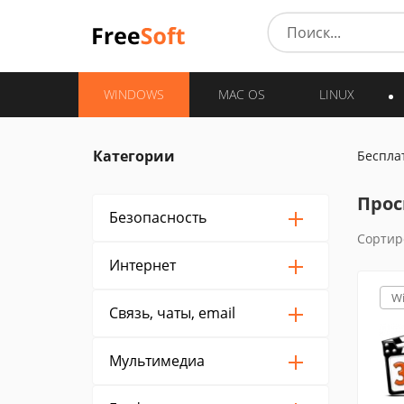
WINDOWS
MAC OS
LINUX
Категории
Беспла
Прос
Безопасность
Сортир
Интернет
W
Связь, чаты, email
Мультимедиа