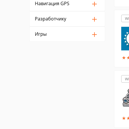
Навигация GPS
Разработчику
W
Игры
★
★
W
★
★