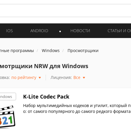
IOS
ANDROID
НОВОСТИ
СТАТЬИ И 
тные программы
Windows
Просмотрщики
мотрщики NRW для Windows
овка:
по рейтингу
Лицензия:
Все
K-Lite Codec Pack
indows
Набор мультимедийных кодеков и утилит, который п
о: от самого популярного до самого редкого формата.