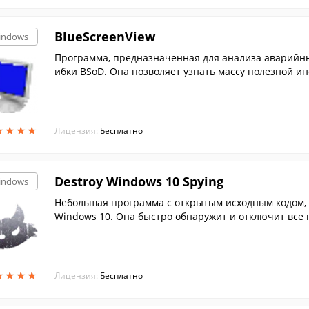
BlueScreenView
indows
Программа, предназначенная для анализа аварийны
ибки BSoD. Она позволяет узнать массу полезной и
системы, а также может указать на драйвер, котор
★
★
★
★
★
★
★
★
Лицензия:
Бесплатно
Destroy Windows 10 Spying
indows
Небольшая программа с открытым исходным кодом, к
Windows 10. Она быстро обнаружит и отключит все
живани...
★
★
★
★
★
★
★
★
Лицензия:
Бесплатно