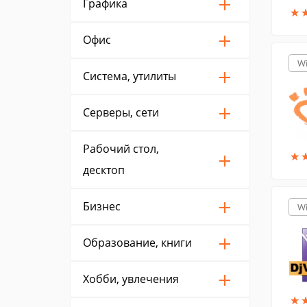
Графика
★
★
Офис
W
Система, утилиты
Серверы, сети
Рабочий стол,
★
★
десктоп
Бизнес
W
Образование, книги
Хобби, увлечения
★
★