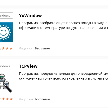
YoWindow
indows
Программа, отображающая прогноз погоды в виде 
нформацию о температуре воздуха, направлении и с
★
★
★
★
★
★
★
★
Лицензия:
Бесплатно
TCPView
indows
Программа, предназначенная для операционной сис
ски конечных точек всех установленных в системе 
ыми да...
★
★
★
★
★
★
★
★
Лицензия:
Бесплатно