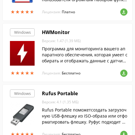
ий для полноценной работы с файлами
★
★
★
★
★
★
★
★
★
★
и папками.
Лицензия:
Платно
HWMonitor
Windows
Версия: 1.47 (1.39 МБ)
Программа для мониторинга вашего ап
паратного обеспечения, которая умеет с
обирать и отображать данные с датчико
в: напряжения, температуры и скорости
★
★
★
★
★
★
★
★
★
★
вентиляторов.
Лицензия:
Бесплатно
Rufus Portable
Windows
Версия: 4.1 (1.35 МБ)
Rufus Portable поможетсоздать загрузоч
ную USB-флешку из ISO-образа или отфо
рматировать флешку. Руфус подходит дл
я 32- и 64-битной Windows и поддержив
★
★
★
★
★
★
★
★
★
★
ает русский язык.
Лицензия:
Бесплатно