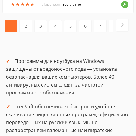
★
★
★
★
★
★
★
★
★
★
Лицензия:
Бесплатно
1
2
3
4
5
6
7
8
9
Программы для ноутбука на Windows
защищены от вредоносного кода — установка
безопасна для ваших компьютеров. Более 40
антивирусных систем следят за чистотой
программного обеспечения.
FreeSoft обеспечивает быстрое и удобное
скачивание лицензионных программ, официально
переведенных на русский язык. Мы не
распространяем взломанные или пиратские