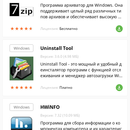
Программа архиватор для Windows. Она
поддерживает целый ряд различных ти
пов архивов и обеспечивает высокую ст
епень сжатия данных....
★
★
★
★
★
★
★
★
★
★
Лицензия:
Бесплатно
Uninstall Tool
Windows
Версия: 3.6.0 (4.98 МБ)
Uninstall Tool - это мощный и удобный д
еинсталятор программ с функцией отсл
еживания и менеджер автозагрузки Win
dows.
★
★
★
★
★
★
★
★
★
★
Лицензия:
Платно
HWiNFO
Windows
Версия: 7.32 (10.09 МБ)
Программа для сбора информации о ко
мпонентах компьютера и их характерис