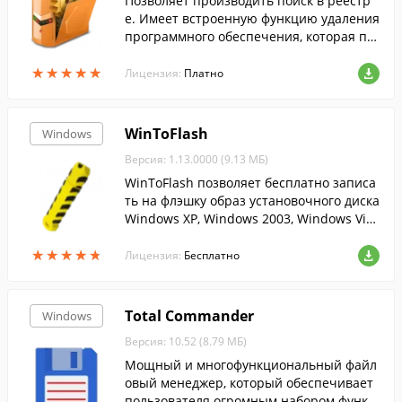
Позволяет производить поиск в реестр
е. Имеет встроенную функцию удаления
программного обеспечения, которая по
зволяет производить полное удаление п
★
★
★
★
★
★
★
★
★
★
рограмм без остатков....
Лицензия:
Платно
WinToFlash
Windows
Версия: 1.13.0000 (9.13 МБ)
WinToFlash позволяет бесплатно записа
ть на флэшку образ установочного диска
Windows XP, Windows 2003, Windows Vist
a, Windows 2008, Windows 7....
★
★
★
★
★
★
★
★
★
★
Лицензия:
Бесплатно
Total Commander
Windows
Версия: 10.52 (8.79 МБ)
Мощный и многофункциональный файл
овый менеджер, который обеспечивает
пользователя огромным набором функц