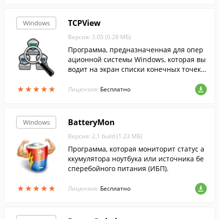
TCPView
Windows
Версия: 3.05 (0.28 МБ)
Программа, предназначенная для опер
ационной системы Windows, которая вы
водит на экран списки конечных точек в
сех установленных в системе соединени
★
★
★
★
★
★
★
★
★
★
й по протоколам TCP и UDP с подробны
Лицензия:
Бесплатно
ми да...
BatteryMon
Windows
Версия: 2.1 build (1.23 МБ)
Программа, которая мониторит статус а
ккумулятора ноутбука или источника бе
сперебойного питания (ИБП).
★
★
★
★
★
★
★
★
★
★
Лицензия:
Бесплатно