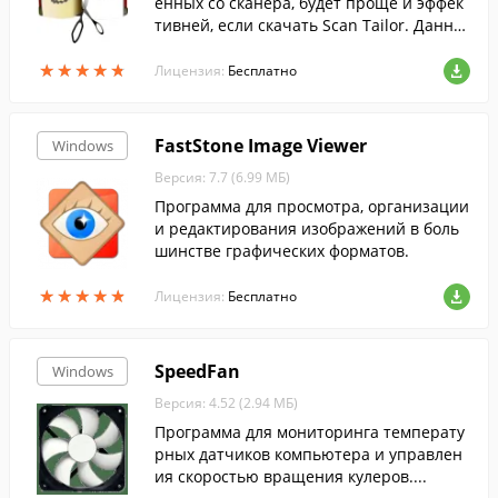
енных со сканера, будет проще и эффек
тивней, если скачать Scan Tailor. Данна
я программа не требует оплаты для пол
★
★
★
★
★
★
★
★
★
★
учения доступа к функционалу.
Лицензия:
Бесплатно
FastStone Image Viewer
Windows
Версия: 7.7 (6.99 МБ)
Программа для просмотра, организации
и редактирования изображений в боль
шинстве графических форматов.
★
★
★
★
★
★
★
★
★
★
Лицензия:
Бесплатно
SpeedFan
Windows
Версия: 4.52 (2.94 МБ)
Программа для мониторинга температу
рных датчиков компьютера и управлен
ия скоростью вращения кулеров....