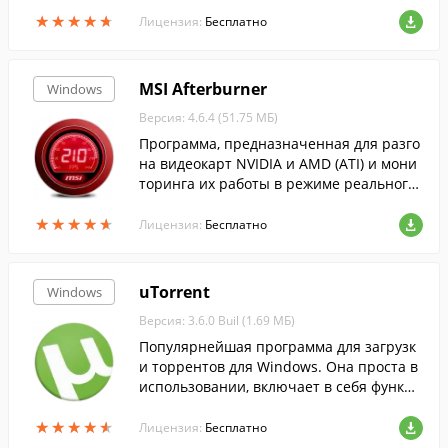
★
★
★
★
★
★
★
★
★
★
Лицензия:
Бесплатно
MSI Afterburner
Windows
Версия: 4.6.4 (51.75 МБ)
Программа, предназначенная для разго
на видеокарт NVIDIA и AMD (ATI) и мони
торинга их работы в режиме реального
времени....
★
★
★
★
★
★
★
★
★
★
Лицензия:
Бесплатно
uTorrent
Windows
Версия: 3.6.0 Buil (1.69 МБ)
Популярнейшая программа для загрузк
и торрентов для Windows. Она проста в
использовании, включает в себя функци
ю поиска торрентов, RSS-ленту, и больш
★
★
★
★
★
★
★
★
★
★
ое количество настроек.
Лицензия:
Бесплатно