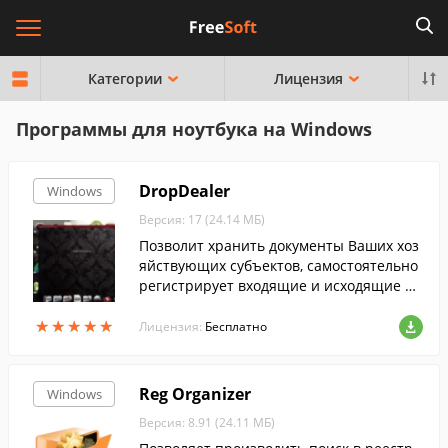
Категории
Лицензия
Программы для ноутбука на Windows
DropDealer
Windows
Версия: 17 (24.14 МБ)
Позволит хранить документы Ваших хоз
яйствующих субъектов, самостоятельно
регистрирует входящие и исходящие до
кументы, ведет финансовый учет, осуще
★
★
★
★
★
★
★
★
★
★
ствляет хранение и защиту данных.
Лицензия:
Бесплатно
Reg Organizer
Windows
Версия: 8.91 (24.11 МБ)