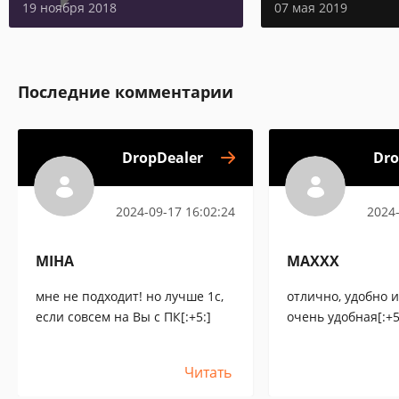
19 ноября 2018
07 мая 2019
Последние комментарии
DropDealer
Dro
2024-09-17 16:02:24
2024-
MIHA
MAXXX
мне не подходит! но лучше 1с,
отлично, удобно и
если совсем на Вы с ПК[:+5:]
очень удобная[:+5
Читать