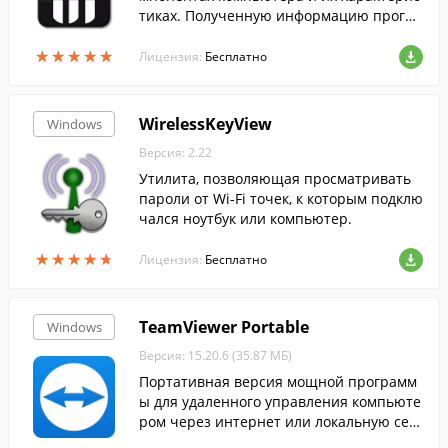
тиках. Полученную информацию програ
мма позволяет формировать в отчеты X
★
★
★
★
★
★
★
★
★
★
ML и HTML.
Лицензия:
Бесплатно
WirelessKeyView
Windows
Версия: 2.22
Утилита, позволяющая просматривать
пароли от Wi-Fi точек, к которым подклю
чался ноутбук или компьютер.
★
★
★
★
★
★
★
★
★
★
Лицензия:
Бесплатно
TeamViewer Portable
Windows
Версия: 15.20.6 (35.87 МБ)
Портативная версия мощной программ
ы для удаленного управления компьюте
ром через интернет или локальную сет
ь.