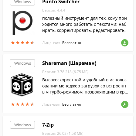
Punto Switcher
Windows
Версия: 4.4.4
полезный инструмент для тех, кому при
ходится много работать с текстами: наб
ирать, корректировать, редактировать.
★
★
★
★
★
★
★
★
★
★
Лицензия:
Бесплатно
Shareman (Шареман)
Windows
Версия: 3.78.218 (6.75 МБ)
Высокоскоростной и удобный в использ
овании менеджер загрузок со встроенн
ым турбо-режимом, позволяющим в кра
тчайшие строки загрузить необходимый
★
★
★
★
★
★
★
★
★
★
вам файл.
Лицензия:
Бесплатно
7-Zip
Windows
Версия: 26.02 (1.58 МБ)