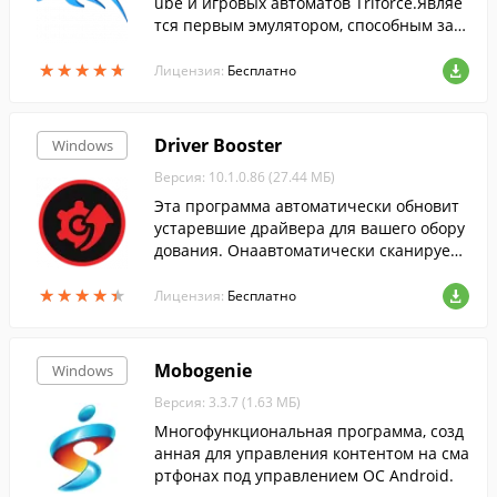
ube и игровых автоматов Triforce.Являе
тся первым эмулятором, способным зап
ускать коммерческие игры, выпущенны
★
★
★
★
★
★
★
★
★
★
е для платформ GameCube и Wii....
Лицензия:
Бесплатно
Driver Booster
Windows
Версия: 10.1.0.86 (27.44 МБ)
Эта программа автоматически обновит
устаревшие драйвера для вашего обору
дования. Онаавтоматически сканирует
систему, скачивает и устанавливает дра
★
★
★
★
★
★
★
★
★
★
йвера....
Лицензия:
Бесплатно
Mobogenie
Windows
Версия: 3.3.7 (1.63 МБ)
Многофункциональная программа, созд
анная для управления контентом на сма
ртфонах под управлением ОС Android.