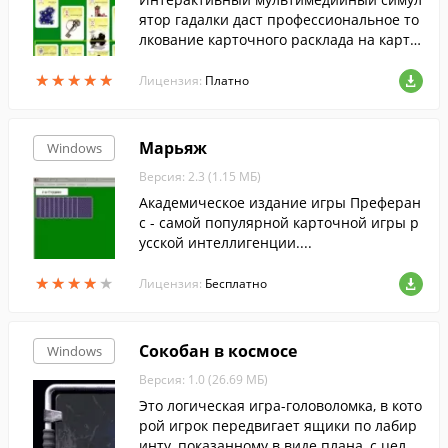
ятор гадалки даст профессиональное то
лкование карточного расклада на карта
х Ленорман.
★
★
★
★
★
★
★
★
★
★
Лицензия:
Платно
Марьяж
Windows
Версия: 2.3 (1.15 МБ)
Академическое издание игры Преферан
с - самой популярной карточной игры р
усской интеллигенции....
★
★
★
★
★
★
★
★
★
★
Лицензия:
Бесплатно
Сокобан в космосе
Windows
Версия: 1.0 (26.69 МБ)
Это логическая игра-головоломка, в кото
рой игрок передвигает ящики по лабир
инту, показанному в виде плана, с цель