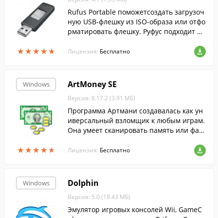
Rufus Portable поможетсоздать загрузоч
ную USB-флешку из ISO-образа или отфо
рматировать флешку. Руфус подходит дл
я 32- и 64-битной Windows и поддержив
★
★
★
★
★
★
★
★
★
★
ает русский язык.
Лицензия:
Бесплатно
ArtMoney SE
Windows
Версия: 8.17.2 (3.91 МБ)
Программа Артмани создавалась как ун
иверсальный взломщик к любым играм.
Она умеет сканировать память или фай
лы игры для поиска каких-то определен
★
★
★
★
★
★
★
★
★
★
ных значений. Имеется поддержка русс
Лицензия:
Бесплатно
кого языка
Dolphin
Windows
Версия: 5.0 (18.43 МБ)
Эмулятор игровых консолей Wii, GameC