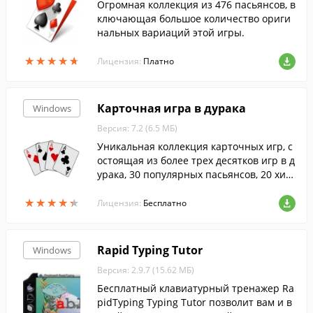
Огромная коллекция из 476 пасьянсов, в
ключающая большое количество ориги
нальных вариаций этой игры.
★
★
★
★
★
★
★
★
★
★
Лицензия:
Платно
Карточная игра в дурака
Windows
Версия: 7.2 (6.5 МБ)
Уникальная коллекция карточных игр, с
остоящая из более трех десятков игр в д
урака, 30 популярных пасьянсов, 20 хит
овых карточных игр, пяти гаданий на ка
★
★
★
★
★
★
★
★
★
★
ртах игр....
Лицензия:
Бесплатно
Rapid Typing Tutor
Windows
Версия: 2.9.7 (15.62 МБ)
Бесплатный клавиатурный тренажер Ra
pidTyping Typing Tutor позволит вам и в