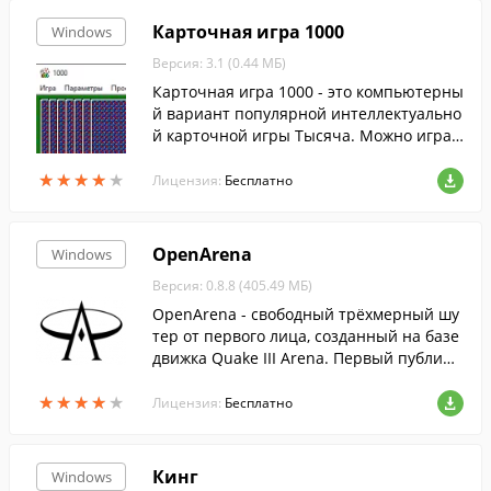
Карточная игра 1000
Windows
Версия: 3.1 (0.44 МБ)
Карточная игра 1000 - это компьютерны
й вариант популярной интеллектуально
й карточной игры Тысяча. Можно играт
ь втроём или вчетвером с компьютером
★
★
★
★
★
★
★
★
★
★
в качестве соперника....
Лицензия:
Бесплатно
OpenArena
Windows
Версия: 0.8.8 (405.49 МБ)
OpenArena - свободный трёхмерный шу
тер от первого лица, созданный на базе
движка Quake III Arena. Первый публичн
ый тест...
★
★
★
★
★
★
★
★
★
★
Лицензия:
Бесплатно
Кинг
Windows