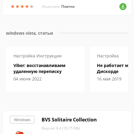
★
★
★
★
★
★
★
★
★
★
Лицензия:
Платно
windows vista, статьи
Настройка
Инструкции
Настройка
Viber: восстанавливаем
Не работает ми
удаленную переписку
Дискорде
04 июня 2022
16 мая 2019
BVS Solitaire Collection
Windows
Версия: 8.4 (10.75 МБ)