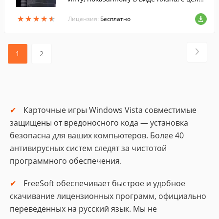
ю поставить все ящики на заданные ко
★
★
★
★
★
★
★
★
★
★
нечные позиции.
Лицензия:
Бесплатно
1
2
Карточные игры Windows Vista совместимые
защищены от вредоносного кода — установка
безопасна для ваших компьютеров. Более 40
антивирусных систем следят за чистотой
программного обеспечения.
FreeSoft обеспечивает быстрое и удобное
скачивание лицензионных программ, официально
переведенных на русский язык. Мы не