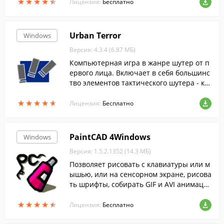
★
★
★
★
★
★
★
★
★
★
тать как можно больше очков.
Лицензия:
Бесплатно
Urban Terror
Windows
Версия: 4.3.4 (6.87 МБ)
Компьютерная игра в жанре шутер от п
ервого лица. Включает в себя большинс
тво элементов тактического шутера - ко
мандной игры с большой реалистичнос
★
★
★
★
★
★
★
★
★
★
тью.
Лицензия:
Бесплатно
PaintCAD 4Windows
Windows
Версия: 1.5.2.1352 (14.3 МБ)
Позволяет рисовать с клавиатуры или м
ышью, или на сенсорном экране, рисова
ть шрифты, собирать GIF и AVI анимаци
и, снимать web-камерой фото и видео, и
★
★
★
★
★
★
★
★
★
★
пр.
Лицензия:
Бесплатно