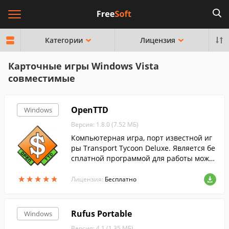
Категории
Лицензия
Карточные игры Windows Vista
совместимые
OpenTTD
Windows
Версия: 1.8.0 (7.52 МБ)
Компьютерная игра, порт известной иг
ры Transport Tycoon Deluxe. Является бе
сплатной программой для работы можн
о использовать файлы данных от платн
★
★
★
★
★
★
★
★
★
★
ой оригинальной Transport Tycoon Delux
Лицензия:
Бесплатно
e.
Rufus Portable
Windows
Версия: 4.1 (1.35 МБ)