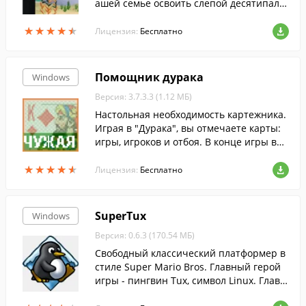
ашей семье освоить слепой десятипаль
цевый метод печати всего за несколько
★
★
★
★
★
★
★
★
★
★
уроков. Тренажер успешно обучит вас и
Лицензия:
Бесплатно
ваших детей печатать быстро и без оши
бок в легкой игровой форме.
Помощник дурака
Windows
Версия: 3.7.3.3 (1.12 МБ)
Настольная необходимость картежника.
Играя в "Дурака", вы отмечаете карты:
игры, игроков и отбоя. В конце игры вы
будете знать все карты противника....
★
★
★
★
★
★
★
★
★
★
Лицензия:
Бесплатно
SuperTux
Windows
Версия: 0.6.3 (170.54 МБ)
Свободный классический платформер в
стиле Super Mario Bros. Главный герой
игры - пингвин Tux, символ Linux. Главн
ая задача - пройти все уровни и зарабо