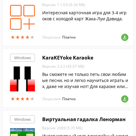
Версия: 1.1.0.0 (6.34 МБ)
Интересная карточная игра для 3-4 игр
оков с колодой карт Жака-Луи Давида.
★
★
★
★
★
★
★
★
★
★
Лицензия:
Платно
KaraKEYoke Karaoke
Windows
Версия: 3.3.2 (45.07 МБ)
Вы сможете не только петь свои любим
ые песни, но и легко научиться играть и
х, даже не изучая нот! Для караоке или о
бучения можно загрузить любые МИДИ
★
★
★
★
★
★
★
★
★
★
или караоке файлы для компьютера.
Лицензия:
Платно
Виртуальная гадалка Ленорман
Windows
Версия: 2009 (5.35 МБ)
Интерактивный мультимедийный симул