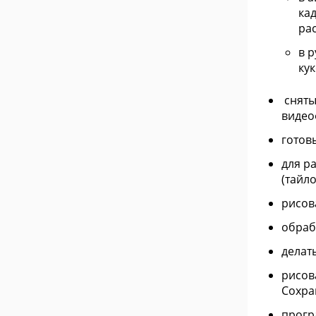
ка
рас
в 
кук
сняты
видео
готов
для р
(тайл
рисов
обраб
делат
рисов
Сохра
прогр