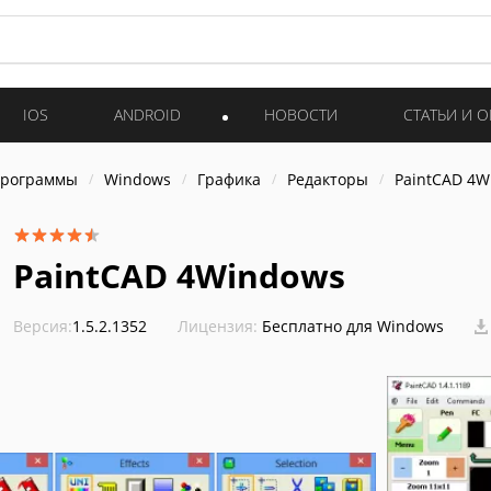
IOS
ANDROID
НОВОСТИ
СТАТЬИ И 
программы
Windows
Графика
Редакторы
PaintCAD 4W
PaintCAD 4Windows
Версия:
1.5.2.1352
Лицензия:
Бесплатно для Windows