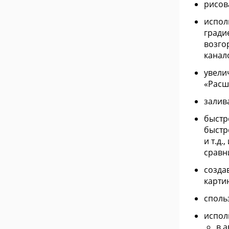
рисов
исполь
градие
возго
канал
увели
«Расш
залив
быстр
быстр
и т.д
сравн
созда
карти
споль
испол
в 