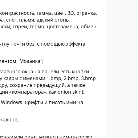
онтрастность, гамма, цвет, 3D, огранка,
а, снег, пламя, адский огонь,
глюки, спрей, термо, цветозамена, обмен
 (ну почти без, с помощью эффекта
ментом "Мозаика";
главного окна на панели есть кнопки
 кадры с именами 1.bmp, 2.bmp, 3.bmp
дру, сохранив предыдущий, а также
 «компаратора», как onion skin);
я Windows шрифты и писать ими на
 кадров;
екунду или реже, можно снимать редко