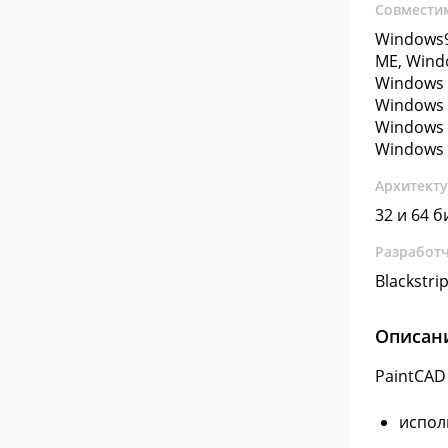
Совмести
Windows9
ME, Wind
Windows 
Windows 
Windows 
Windows 
Архитект
32 и 64 б
Разработ
Blackstri
Описан
PaintCAD
испол