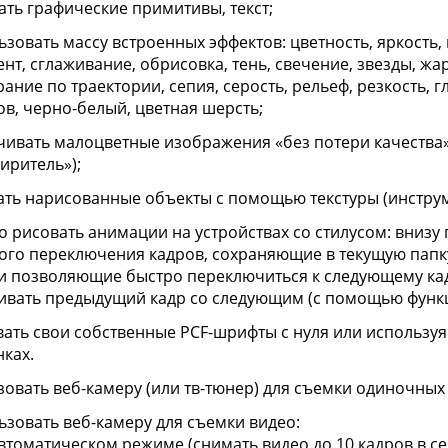
ать графические примитивы, текст;
зовать массу встроенных эффектов: цветность, яркость, к
нт, сглаживание, обрисовка, тень, свечение, звезды, жар
рание по траектории, сепия, серость, рельеф, резкость, 
ов, черно-белый, цветная шерсть;
чивать малоцветные изображения «без потери качества»
иритель»);
ать нарисованные объекты с помощью текстуры (инстру
о рисовать анимации на устройствах со стилусом: внизу 
ого переключения кадров, сохраняющие в текущую папку
., и позволяющие быстро переключиться к следующему ка
ивать предыдущий кадр со следующим (с помощью функции
вать свои собственные PCF-шрифты с нуля или использу
нках.
зовать веб-камеру (или тв-тюнер) для съемки одиночных
ьзовать веб-камеру для съемки видео:
автоматическом режиме (снимать видео до 10 кадров в с