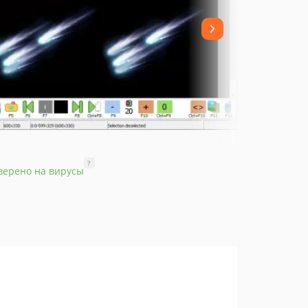
?
верено на вирусы