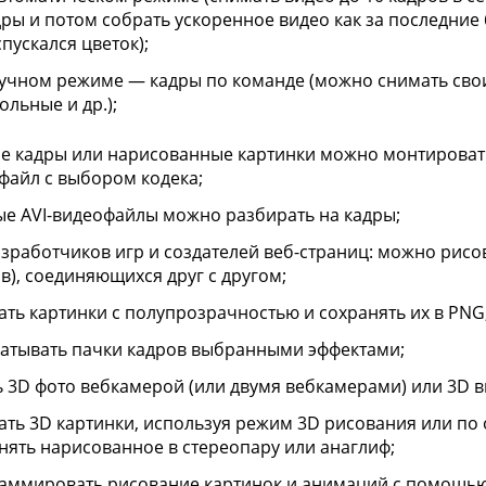
дры и потом собрать ускоренное видео как за последние 
пускался цветок);
ручном режиме — кадры по команде (можно снимать сво
ольные и др.);
е кадры или нарисованные картинки можно монтировать 
файл с выбором кодека;
ые AVI-видеофайлы можно разбирать на кадры;
азработчиков игр и создателей веб-страниц: можно рис
ов), соединяющихся друг с другом;
ать картинки с полупрозрачностью и сохранять их в PNG
атывать пачки кадров выбранными эффектами;
ь 3D фото вебкамерой (или двумя вебкамерами) или 3D ви
ать 3D картинки, используя режим 3D рисования или по 
нять нарисованное в стереопару или анаглиф;
аммировать рисование картинок и анимаций с помощью у