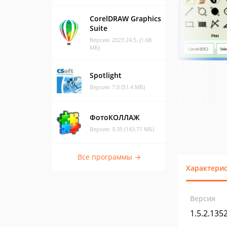
CorelDRAW Graphics
Suite
Версия: 2023 24.5. (1.68
МБ)
Spotlight
Версия: 7.0 (51.4 МБ)
ФотоКОЛЛАЖ
Версия: 9.35 (143.71 МБ)
Все программы →
Характери
Версия
1.5.2.135