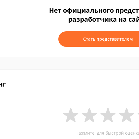
Нет официального предс
разработчика на са
Стать представителем
нг
Нажмите, для быстрой оценк