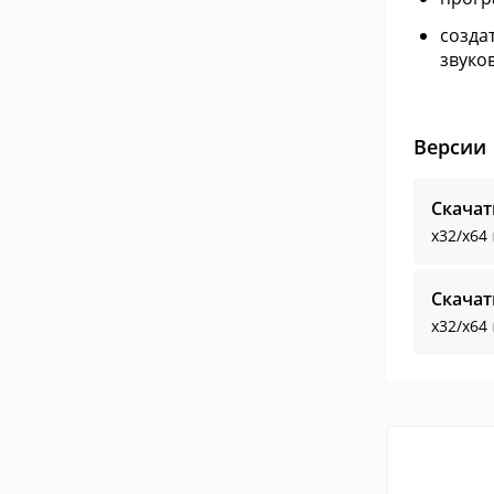
созда
звуко
Версии
Скачат
x32/x64
Скачат
x32/x64