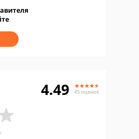
тавителя
йте
4.49
45 оценок
и