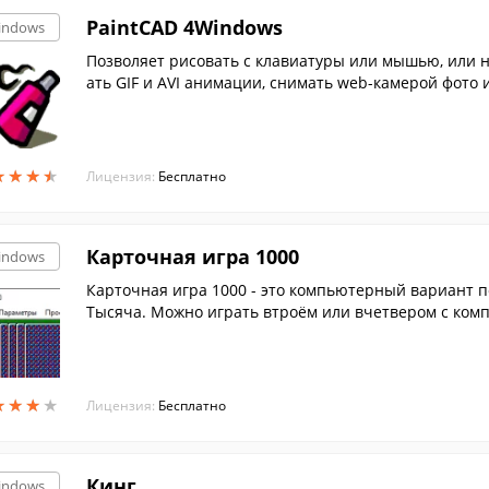
PaintCAD 4Windows
indows
Позволяет рисовать с клавиатуры или мышью, или н
ать GIF и AVI анимации, снимать web-камерой фото и
★
★
★
★
★
★
★
★
Лицензия:
Бесплатно
Карточная игра 1000
indows
Карточная игра 1000 - это компьютерный вариант 
Тысяча. Можно играть втроём или вчетвером с комп
★
★
★
★
★
★
★
★
Лицензия:
Бесплатно
Кинг
indows