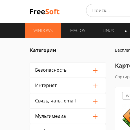
WINDOWS
MAC OS
LINUX
Категории
Беспла
Карт
Безопасность
Сортир
Интернет
W
Связь, чаты, email
Мультимедиа