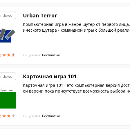
Urban Terror
indows
Компьютерная игра в жанре шутер от первого лица.
ического шутера - командной игры с большой реали
★
★
★
★
★
★
★
★
Лицензия:
Бесплатно
Карточная игра 101
indows
Карточная игра 101 - это компьютерная версия дос
ой версии пока присутствует возможность выбора 
ия наб...
★
★
★
★
★
★
★
★
Лицензия:
Бесплатно