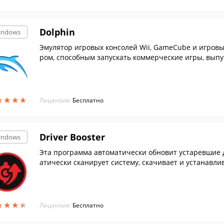
Dolphin
indows
Эмулятор игровых консолей Wii, GameCube и игровы
ром, способным запускать коммерческие игры, выпу
★
★
★
★
★
★
★
★
Лицензия:
Бесплатно
Driver Booster
indows
Эта программа автоматически обновит устаревшие 
атически сканирует систему, скачивает и устанавлив
★
★
★
★
★
★
★
★
Лицензия:
Бесплатно