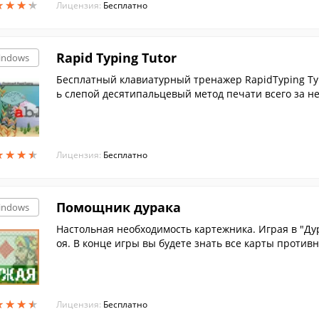
★
★
★
★
★
★
★
★
Лицензия:
Бесплатно
Rapid Typing Tutor
indows
Бесплатный клавиатурный тренажер RapidTyping Typ
ь слепой десятипальцевый метод печати всего за н
и ваших детей печатать быстро и без ошибок в легк
★
★
★
★
★
★
★
★
Лицензия:
Бесплатно
Помощник дурака
indows
Настольная необходимость картежника. Играя в "Дур
оя. В конце игры вы будете знать все карты противни
★
★
★
★
★
★
★
★
Лицензия:
Бесплатно