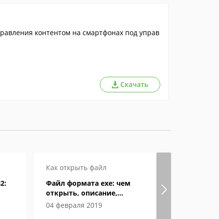
равления контентом на смартфонах под управ
Скачать
Как открыть файл
Как откры
2:
Файл формата exe: чем
Формат eP
открыть, описание,
открыват
особенности
04 февраля 2019
04 июня 2