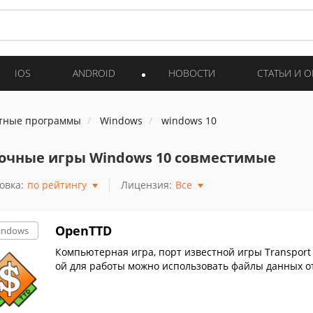
IOS
ANDROID
НОВОСТИ
СТАТЬИ И 
тные программы
Windows
windows 10
очные игры Windows 10 совместимые
овка:
по рейтингу
Лицензия:
Все
OpenTTD
indows
Компьютерная игра, порт известной игры Transport
ой для работы можно использовать файлы данных от
xe.