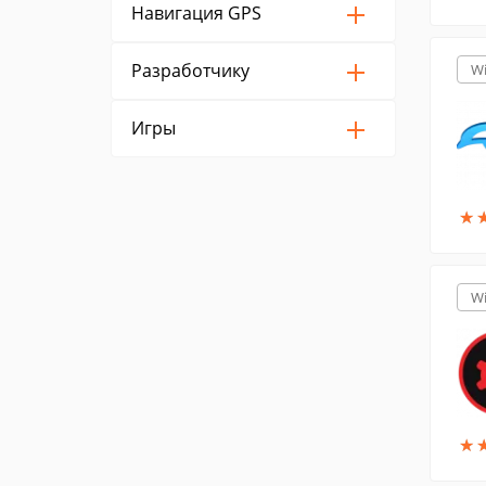
Навигация GPS
Разработчику
W
Игры
★
★
W
★
★