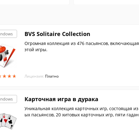
BVS Solitaire Collection
indows
Огромная коллекция из 476 пасьянсов, включающа
этой игры.
★
★
★
★
★
★
★
★
Лицензия:
Платно
Карточная игра в дурака
indows
Уникальная коллекция карточных игр, состоящая из 
ых пасьянсов, 20 хитовых карточных игр, пяти гадани