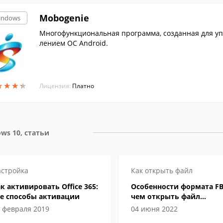
Mobogenie
indows
Многофункциональная программа, созданная для уп
лением ОС Android.
★
★
★
★
★
★
★
★
Лицензия:
Платно
ws 10, статьи
стройка
Как открыть файл
к активировать Office 365:
Особенности формата FB
се способы активации
чем открыть файл
электронной книги
 февраля 2019
04 июня 2022