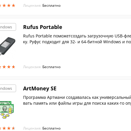
★
★
★
★
★
★
★
★
Лицензия:
Бесплатно
Rufus Portable
indows
Rufus Portable поможетсоздать загрузочную USB-фл
ку. Руфус подходит для 32- и 64-битной Windows и п
★
★
★
★
★
★
★
★
Лицензия:
Бесплатно
ArtMoney SE
indows
Программа Артмани создавалась как универсальный
вать память или файлы игры для поиска каких-то о
ского языка
★
★
★
★
★
★
★
★
Лицензия:
Бесплатно