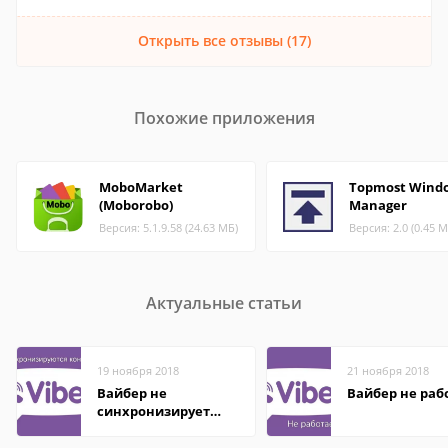
Открыть все отзывы (17)
Похожие приложения
MoboMarket
Topmost Wind
(Moborobo)
Manager
Версия: 5.1.9.58 (24.63 МБ)
Версия: 2.0 (0.45 М
Актуальные статьи
19 ноября 2018
21 ноября 2018
Вайбер не
Вайбер не раб
синхронизирует
контакты