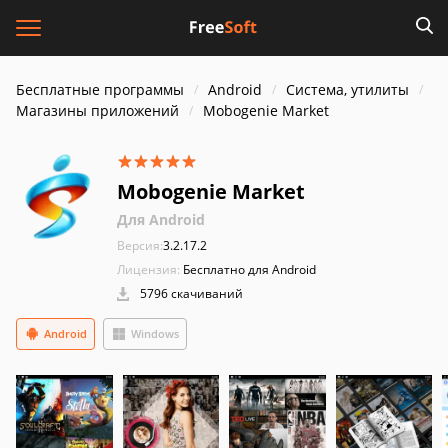
Бесплатные программы
Android
Система, утилиты
Магазины приложений
Mobogenie Market
Mobogenie Market
Для Android
Версия:
3.2.17.2
Лицензия:
Бесплатно для Android
5796 скачиваний
Android
Windows