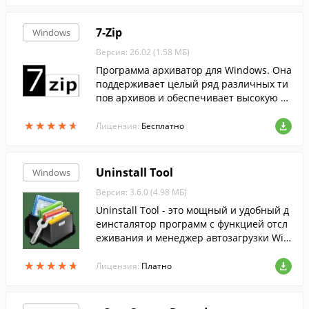
7-Zip
Windows
Версия: 26.02 (1.58 МБ)
Программа архиватор для Windows. Она
поддерживает целый ряд различных ти
пов архивов и обеспечивает высокую ст
епень сжатия данных....
★
★
★
★
★
★
★
★
★
★
Лицензия:
Бесплатно
Uninstall Tool
Windows
Версия: 3.6.0 (4.98 МБ)
Uninstall Tool - это мощный и удобный д
еинсталятор программ с функцией отсл
еживания и менеджер автозагрузки Win
dows.
★
★
★
★
★
★
★
★
★
★
Лицензия:
Платно