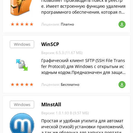
Позволяет производить поиск в реестр
е. Имеет встроенную функцию удаления
программного обеспечения, которая по
зволяет производить полное удаление п
★
★
★
★
★
★
★
★
★
★
рограмм без остатков....
Лицензия:
Платно
WinSCP
Windows
Версия: 6.5.3 (11.67 МБ)
Графический клиент SFTP (SSH File Trans
fer Protocol) для Windows с открытым ис
ходным кодом.Предназначен для защи
щённого копирования файлов между ко
★
★
★
★
★
★
★
★
★
★
мпьютером и серверами....
Лицензия:
Бесплатно
MInstAll
Windows
Версия: 1.0.1.93 B (9.57 МБ)
Простая и удобная утилита для автомат
ической (тихой) установки приложений,
а так же оболочка для запуска портатив