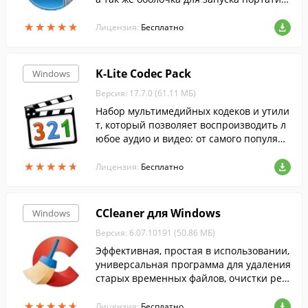
ных программ.
★
★
★
★
★
★
★
★
★
★
Лицензия:
Бесплатно
K-Lite Codec Pack
Windows
Версия: 17.7.0 (61.11 МБ)
Набор мультимедийных кодеков и утили
т, который позволяет воспроизводить л
юбое аудио и видео: от самого популярн
ого до самого редкого формата....
★
★
★
★
★
★
★
★
★
★
Лицензия:
Бесплатно
CCleaner для Windows
Windows
Версия: 6.07.10191 (50.86 МБ)
Эффективная, простая в использовании,
универсальная программа для удаления
старых временных файлов, очистки рее
стра и т.п....
★
★
★
★
★
★
★
★
★
★
Лицензия:
Бесплатно