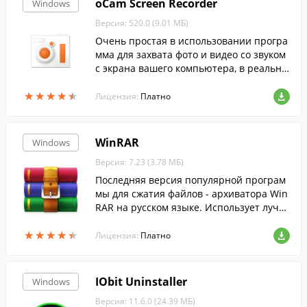
oCam Screen Recorder
Windows
Версия: 520.0 (9.01 МБ)
Очень простая в использовании програ
мма для захвата фото и видео со звуком
с экрана вашего компьютера, в реально
м времени. Она отлично подходит для з
★
★
★
★
★
★
★
★
★
★
аписи высококачественных видео ролик
Лицензия:
Платно
ов.
WinRAR
Windows
Версия: 7.23 (3.78 МБ)
Последняя версия популярной програм
мы для сжатия файлов - архиватора Win
RAR на русском языке. Использует лучш
ие методы....
★
★
★
★
★
★
★
★
★
★
Лицензия:
Платно
IObit Uninstaller
Windows
Версия: 11.6.0 (24.39 МБ)