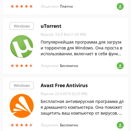
ных....
★
★
★
★
★
★
★
★
★
★
Лицензия:
Платно
uTorrent
Windows
Версия: 3.6.0 Buil (1.69 МБ)
Популярнейшая программа для загрузк
и торрентов для Windows. Она проста в
использовании, включает в себя функци
ю поиска торрентов, RSS-ленту, и больш
★
★
★
★
★
★
★
★
★
★
ое количество настроек.
Лицензия:
Бесплатно
Avast Free Antivirus
Windows
Версия: 23.6.6070 (0.25 МБ)
Бесплатная антивирусная программа дл
я домашнего компьютера. Она поможет
защитить ваш компьютер от вирусов, тр
оянов, шпионского ПО и других видов се
★
★
★
★
★
★
★
★
★
★
тевых угроз....
Лицензия:
Бесплатно