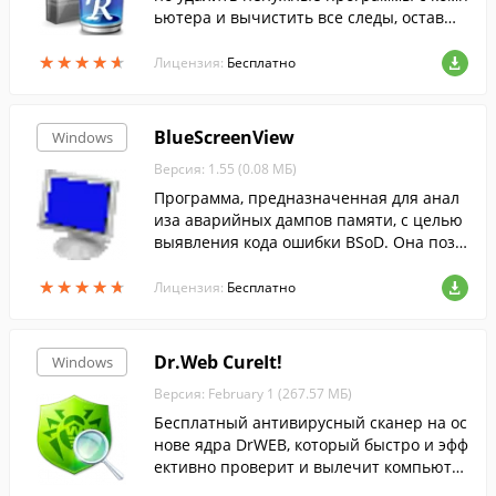
ьютера и вычистить все следы, оставши
еся после удаления.
★
★
★
★
★
★
★
★
★
★
Лицензия:
Бесплатно
BlueScreenView
Windows
Версия: 1.55 (0.08 МБ)
Программа, предназначенная для анал
иза аварийных дампов памяти, с целью
выявления кода ошибки BSoD. Она позв
оляет узнать массу полезной информац
★
★
★
★
★
★
★
★
★
★
ии об ошибке, которая привела к сбою с
Лицензия:
Бесплатно
истемы, а также может указать на драйв
ер, который послужил причиной ошибк
и.
Dr.Web CureIt!
Windows
Версия: February 1 (267.57 МБ)
Бесплатный антивирусный сканер на ос
нове ядра DrWEB, который быстро и эфф
ективно проверит и вылечит компьюте
р без установки антивируса DrWEB.