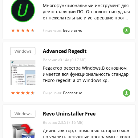
Многофункциональный инструмент для
деинсталляции ПО. Он полностью удаля
ет нежелательные и устаревшие програ
ммные продукты, папки и файлы, не ост
★
★
★
★
★
★
★
★
★
★
авляя истории их существования в сист
Лицензия:
Бесплатно
еме.
Advanced Regedit
Windows
Версия: v0.14a (0.17 МБ)
Редактор реестра Windows.В основном,
имеется вся функциональность стандар
тного regedit`а от Windows xp.
★
★
★
★
★
★
★
★
★
★
Лицензия:
Бесплатно
Revo Uninstaller Free
Windows
Версия: 2.3.5 (7.16 МБ)
Деинсталятор, с помощью которого мож
но удалить ненужные программы с комп