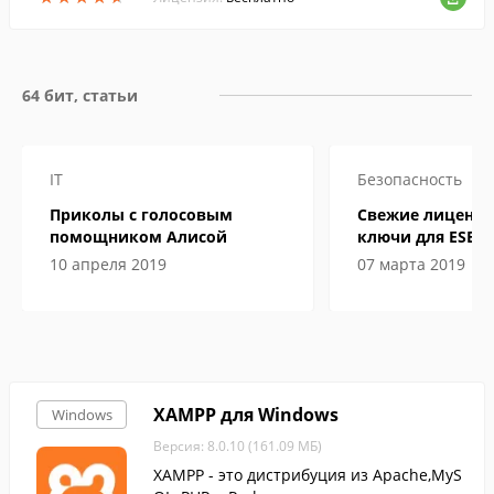
64 бит, статьи
IT
Безопасность
Приколы с голосовым
Свежие лиценз
помощником Алисой
ключи для ESET
Internet Security
10 апреля 2019
07 марта 2019
года
XAMPP для Windows
Windows
Версия: 8.0.10 (161.09 МБ)
XAMPP - это дистрибуция из Apache,MyS