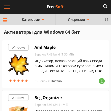
Категории
Лицензия
Активаторы для Windows 64 бит
Aml Maple
Windows
Версия: 7.49 build (1.35 МБ)
Индикатор, показывающий язык ввода
в мышином и текстовом курсоре, в мест
е ввода текста. Меняет цвет и вид текст
ового курсора в любом приложении в за
★
★
★
★
★
★
★
★
★
★
висимости от активного языка.
Лицензия:
Платно
Reg Organizer
Windows
Версия: 8.91 (24.11 МБ)