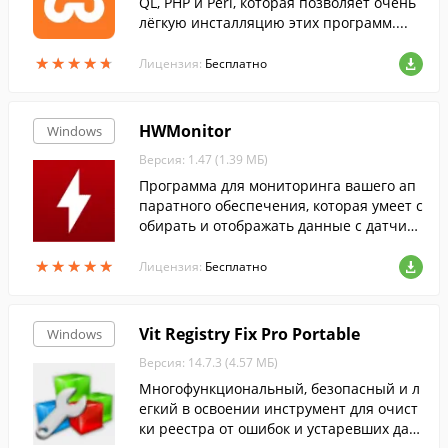
QL, PHP и Perl, которая позволяет очень
лёгкую инсталляцию этих программ....
★
★
★
★
★
★
★
★
★
★
Лицензия:
Бесплатно
HWMonitor
Windows
Версия: 1.47 (1.39 МБ)
Программа для мониторинга вашего ап
паратного обеспечения, которая умеет с
обирать и отображать данные с датчико
в: напряжения, температуры и скорости
★
★
★
★
★
★
★
★
★
★
вентиляторов.
Лицензия:
Бесплатно
Vit Registry Fix Pro Portable
Windows
Версия: 14.7.3 (4.57 МБ)
Многофункциональный, безопасный и л
егкий в освоении инструмент для очист
ки реестра от ошибок и устаревших дан