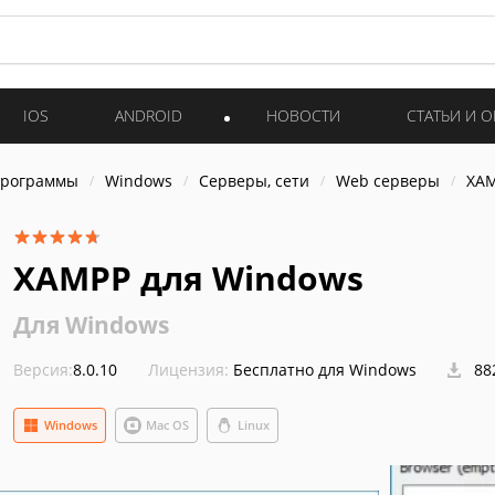
IOS
ANDROID
НОВОСТИ
СТАТЬИ И 
программы
Windows
Серверы, сети
Web серверы
XAM
XAMPP для Windows
Для Windows
Версия:
8.0.10
Лицензия:
Бесплатно для Windows
88
Windows
Mac OS
Linux