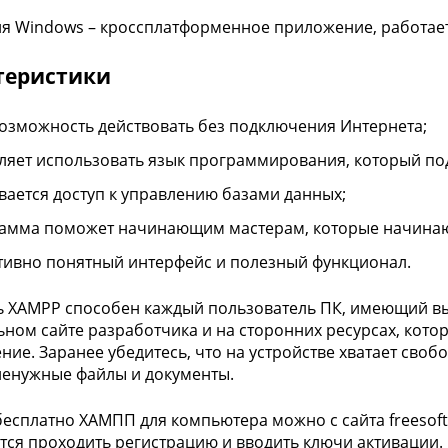
я Windows – кроссплатформенное приложение, работает
теристики
возможность действовать без подключения Интернета;
ляет использовать язык программирования, который по
вается доступ к управлению базами данных;
амма поможет начинающим мастерам, которые начинают
тивно понятный интерфейс и полезный функционал.
ь XAMPP способен каждый пользователь ПК, имеющий вы
ном сайте разработчика и на сторонних ресурсах, кот
ние. Заранее убедитесь, что на устройстве хватает сво
ненужные файлы и документы.
бесплатно ХАМПП для компьютера можно с сайта freesoft.r
тся проходить регистрацию и вводить ключи активации.