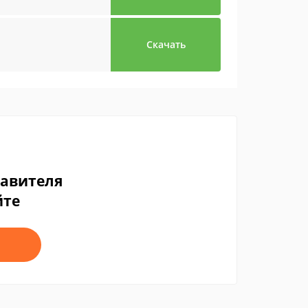
Скачать
тавителя
йте