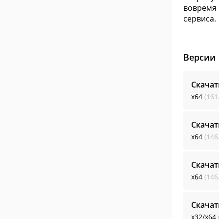
вовремя 
сервиса.
Версии
Скача
x64
(161
Скача
x64
(146
Скача
x64
(146
Скача
x32/x64