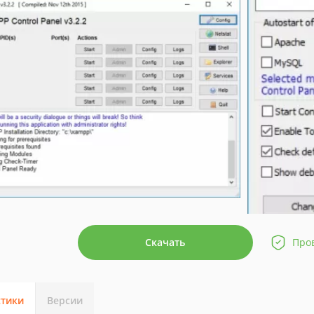
Скачать
Про
стики
Версии