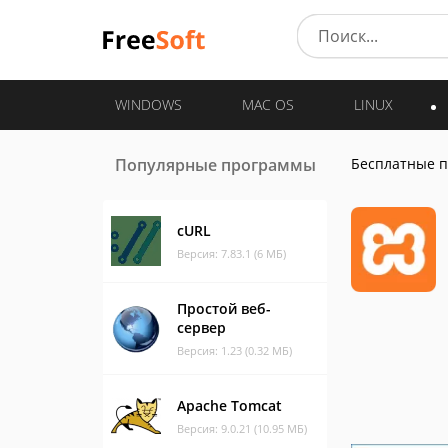
WINDOWS
MAC OS
LINUX
Популярные программы
Бесплатные 
cURL
Версия: 7.83.1 (6 МБ)
Простой веб-
сервер
Версия: 1.23 (0.32 МБ)
Apache Tomcat
Версия: 9.0.21 (10.95 МБ)