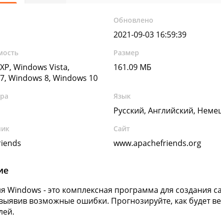
Обновлено
2021-09-03 16:59:39
мость
Размер
XP, Windows Vista,
161.09 МБ
7, Windows 8, Windows 10
ура
Язык
Русский, Английский, Неме
чик
Сайт
riends
www.apachefriends.org
ие
я Windows - это комплексная программа для создания с
 выявив возможные ошибки. Прогнозируйте, как будет вес
лей.