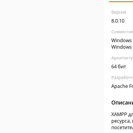
Версия
8.0.10
Совмести
Windows 
Windows 
Архитект
64 бит
Разработ
Apache F
Описан
XAMPP дл
ресурса,
посетите