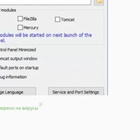
?
верено на вирусы