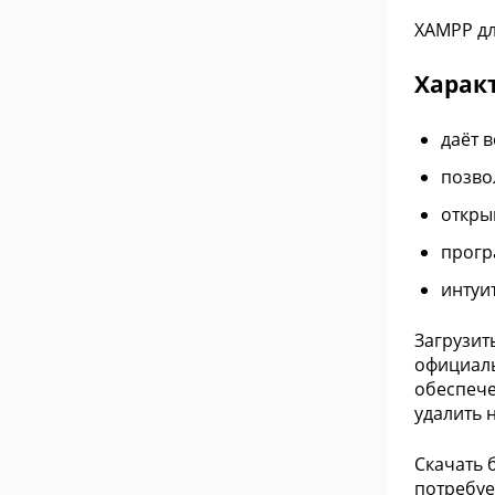
XAMPP дл
Харак
даёт 
позво
откры
прогр
интуи
Загрузит
официаль
обеспече
удалить 
Скачать 
потребуе