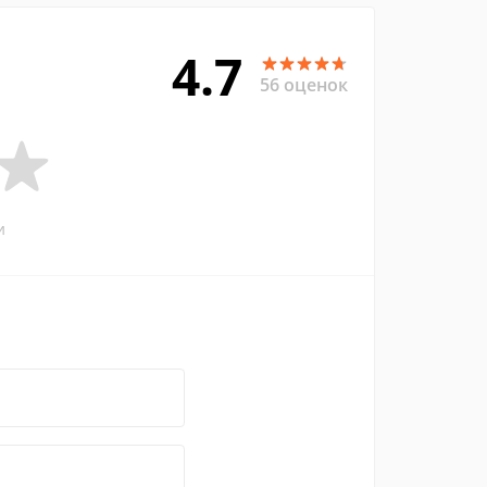
4.7
56 оценок
и