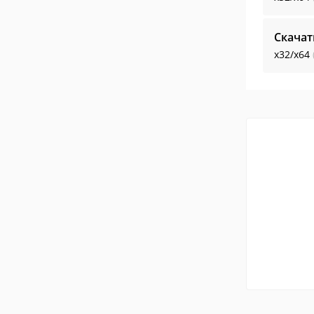
Скача
x32/x64