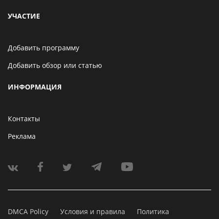
него. Правда я н
ошибочно, что ку
УЧАСТИЕ
Совткей (весь соф
приобретаю), ну 
про тот говённый
Добавить программу
Москве на какой-
Добавить обзор или статью
Миша(ойш) много 
Есть Mars Noteboo
ИНФОРМАЦИЯ
прекрасная альт
попроще и без гл
Контакты
Реклама
DMCA Policy
Условия и правила
Политика