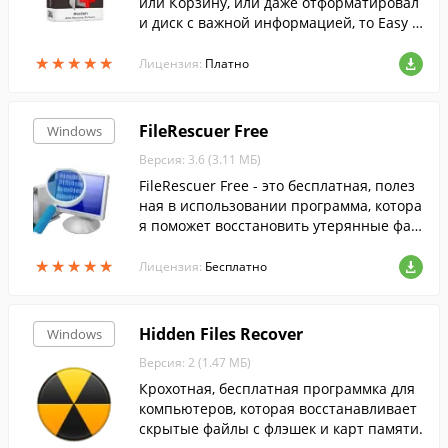
или Корзину, или даже отформатировал
и диск с важной информацией, то Easy Fi
le Undelete поможет вам восстановить с
★
★
★
★
★
★
★
★
★
★
вою информацию.
Лицензия:
Платно
FileRescuer Free
Windows
Версия: 3.6 (3.11 МБ)
FileRescuer Free - это бесплатная, полез
ная в использовании программа, котора
я поможет восстановить утерянные фай
лы.
★
★
★
★
★
★
★
★
★
★
Лицензия:
Бесплатно
Hidden Files Recover
Windows
Версия: 2 (1.47 МБ)
Крохотная, бесплатная программка для
компьютеров, которая восстанавливает
скрытые файлы с флэшек и карт памяти.