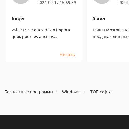
2024-09-17 15:59:59
2024-
Imqer
Slava
2Slava : Ne dites pas n'importe
Миша Мозгов сна
quoi, pour les anciens
продавал лицензи
utilisateurs qui ont acheté Aml
один раз рублей п
Pages avant la nouvelle politique
купил лет пять на
Читать
de licence, la licence est toujours
первых! Поможем 
renouvelée GRATUITEMENT !!!!.
понравилась), по
полтора-два наза
лиц. на одногоди
v.9.32). Свихнулс
жадности. Ведь м
Бесплатные программы
Windows
ТОП софта
купленные остави
прежней лицензии
Чёрт с ним осталс
Мне хватает. Я на
ответил что я не 