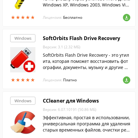
Windows XP, Windows 2003, Windows Vist
a, Windows 2008, Windows 7....
★
★
★
★
★
★
★
★
★
★
Лицензия:
Бесплатно
SoftOrbits Flash Drive Recovery
Windows
Версия: 3.1 (2.32 МБ)
SoftOrbits Flash Drive Recovery - это утил
ита, которая поможет восстановить фот
ографии, документы, музыку и другие фа
йлы с карты памяти.
★
★
★
★
★
★
★
★
★
★
Лицензия:
Платно
CCleaner для Windows
Windows
Версия: 6.07.10191 (50.86 МБ)
Эффективная, простая в использовании,
универсальная программа для удаления
старых временных файлов, очистки рее
стра и т.п....