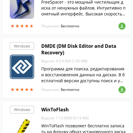
FreeSpacer - это мощный чистильщик д
иска от ненужных файлов. Интуитивно п
онятный интерфейс. Высокая скорость
поиска.
★
★
★
★
★
★
★
★
★
★
Лицензия:
Бесплатно
DMDE (DM Disk Editor and Data
Windows
Recovery)
Версия: 4.0.0.800 (1.85 МБ)
Программа для поиска, редактирования
и восстановления данных на дисках. В б
есплатной версии доступны поиск и упр
авление разделами и восстановление ф
★
★
★
★
★
★
★
★
★
★
Лицензия:
Бесплатно
айлов из текущей панели.
WinToFlash
Windows
Версия: 1.13.0000 (9.13 МБ)
WinToFlash позволяет бесплатно записа
ть на флэшку образ установочного диска