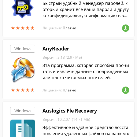
Быстрый удобный менеджер паролей, к
оторый хранит все ваши пароли и другу
ю конфидициальную информацию в за
шифрованном виде (AES/BLOWFISH алго
★
★
★
★
★
★
★
★
★
★
ритмы шифрации). Программу можно но
Лицензия:
Платно
сить и запускать с переносного диска (с
флэшки)...
AnyReader
Windows
Версия: 3.18 (2.97 МБ)
Эта программа, которая способна прочи
тать и извлечь данные с поврежденных
или плохо читаемых носителей.
★
★
★
★
★
★
★
★
★
★
Лицензия:
Платно
Auslogics Fle Recovery
Windows
Версия: 10.2.0.1 (14.71 МБ)
Эффективное и удобное средство восста
новления удаленных файлов на вашем к