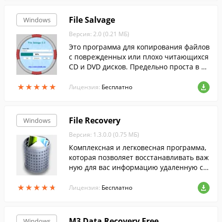
File Salvage
Windows
Версия: 2.0 (0.21 МБ)
Это программа для копирования файлов
с поврежденных или плохо читающихся
CD и DVD дисков. Предельно проста в ис
пользовании.
★
★
★
★
★
★
★
★
★
★
Лицензия:
Бесплатно
File Recovery
Windows
Версия: 1.3.0.0 (0.75 МБ)
Комплексная и легковесная программа,
которая позволяет восстанавливать важ
ную для вас информацию удаленную с к
омпьютера случайно или вследствие сб
★
★
★
★
★
★
★
★
★
★
оев системы и вирусной активности. Пр
Лицензия:
Бесплатно
ограмма сканирует на удаленные файл
ы выбранный вами диск, сортирует най
денные файлы по указанным параметра
M3 Data Recovery Free
Windows