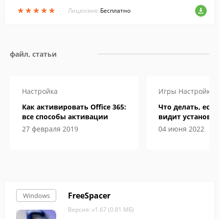
★
★
★
★
★
★
★
★
★
★
Лицензия:
Бесплатно
файл, статьи
Настройка
Игры
Настройка
Как активировать Office 365:
Что делать, если
все способы активации
видит установл
27 февраля 2019
04 июня 2022
FreeSpacer
Windows
Версия: v1.67 (0.81 МБ)