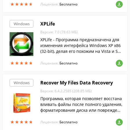
★
★
★
★
★
★
★
★
★
★
Лицензия:
Бесплатно
XPLife
Windows
Версия: 7.0 (78.63 МБ)
XPLife - Программа предназначена для
изменения интерфейса Windows XP x86
(32-bit), делая его похожим на Vista и Sev
en.
★
★
★
★
★
★
★
★
★
★
Лицензия:
Бесплатно
Recover My Files Data Recovery
Windows
Версия: 6.4.2.2585 (208.85 МБ)
Программа, которая позволяет восстана
вливать файлы после полного удаления,
форматирования диска или повреждени
я файловой системы.
★
★
★
★
★
★
★
★
★
★
Лицензия:
Бесплатно