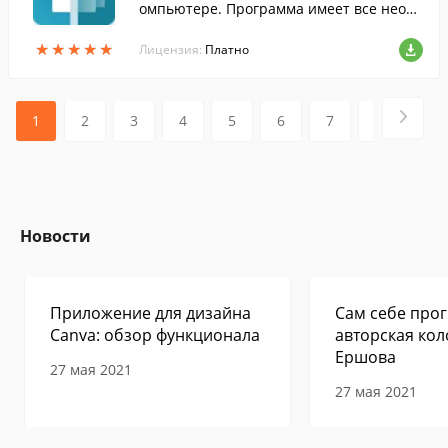
омпьютере. Программа имеет все необх
одимые средства, чтобы помочь вам вос
★
★
★
★
★
★
★
★
★
★
становить данные, которые вы считаете
Лицензия:
Платно
утерянными.
1
2
3
4
5
6
7
8
9
Новости
Приложение для дизайна
Сам себе прог
Canva: обзор функционала
авторская кол
Ершова
27 мая 2021
27 мая 2021