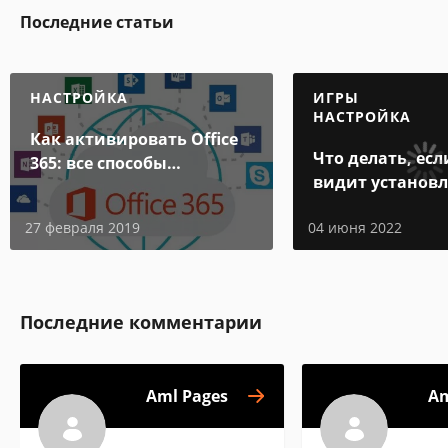
Последние статьи
НАСТРОЙКА
ИГРЫ
НАСТРОЙКА
Как активировать Office
Что делать, есл
365: все способы
видит установ
активации
игру
27 февраля 2019
04 июня 2022
Последние комментарии
Aml Pages
Am