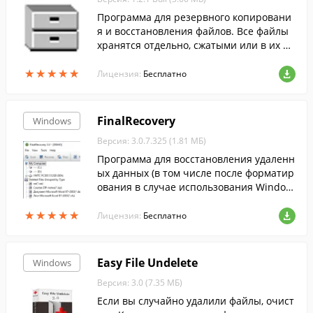
Программа для резервного копировани
я и восстановления файлов. Все файлы
хранятся отдельно, сжатыми или в их ор
игинальном формате.
★
★
★
★
★
★
★
★
★
★
Лицензия:
Бесплатно
FinalRecovery
Windows
Версия: 3.0.7.325 (1.81 МБ)
Программа для восстановления удаленн
ых данных (в том числе после форматир
ования в случае использования Window
s 2k/XP на FAT32) на томах FAT12, FAT16,
★
★
★
★
★
★
★
★
★
★
FAT32 и NTFS. Может работать как с жес
Лицензия:
Бесплатно
ткими дисками, так и с дискетами, флеш-
картами и т.п.
Easy File Undelete
Windows
Версия: 3.0 (7.35 МБ)
Если вы случайно удалили файлы, очист