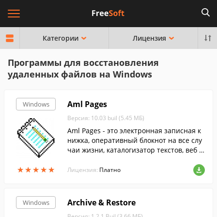
Категории
Лицензия
Программы для восстановления
удаленных файлов на Windows
Aml Pages
Windows
Версия: 10.03 buil (5.45 МБ)
Aml Pages - это электронная записная к
нижка, оперативный блокнот на все слу
чаи жизни, каталогизатор текстов, веб с
траниц, документов.
★
★
★
★
★
★
★
★
★
★
Лицензия:
Платно
Archive & Restore
Windows
Версия: 1.2.1 Buil (3.66 МБ)