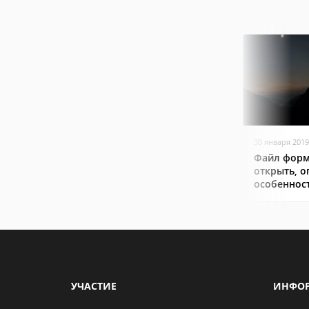
30 января 2019
Файл форм
открыть, о
особеннос
УЧАСТИЕ
ИНФО