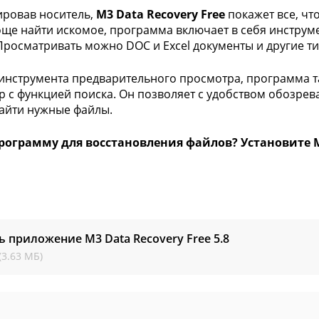
ровав носитель,
M3 Data Recovery Free
покажет все, чт
ще найти искомое, программа включает в себя инструм
Просматривать можно DOC и Excel документы и другие т
нструмента предварительного просмотра, программа т
р с функцией поиска. Он позволяет с удобством обозре
айти нужные файлы.
рограмму для восстановления файлов? Установите M3
ь приложение M3 Data Recovery Free
5.8
(3.63 МБ)