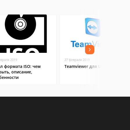
евраля 2019
27 февраля 2019
л формата ISO: чем
Teamviewer для Ubuntu
рыть, описание,
бенности