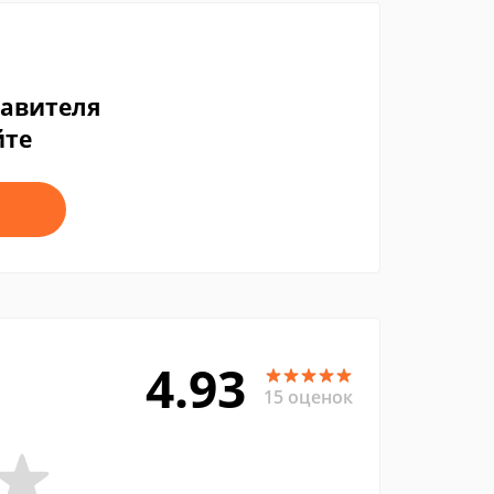
тавителя
йте
4.93
15 оценок