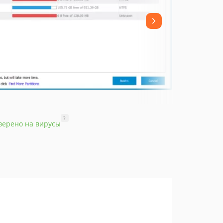
?
верено на вирусы