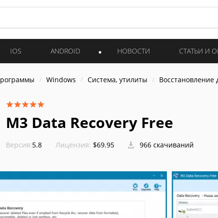
IOS
ANDROID
НОВОСТИ
СТАТЬИ И 
программы
Windows
Система, утилиты
Восстановление 
M3 Data Recovery Free
Версия:
5.8
Лицензия:
$69.95
966 скачиваний