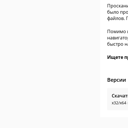
Проскани
было про
файлов. 
Помимо и
навигато
быстро н
Ищете п
Версии
Скачат
x32/x64