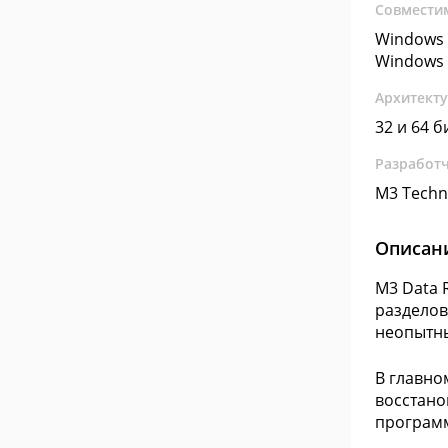
Совмести
Windows 
Windows 
Архитект
32 и 64 б
Разработ
M3 Techn
Описан
M3 Data 
разделов
неопытны
В главно
восстано
программ