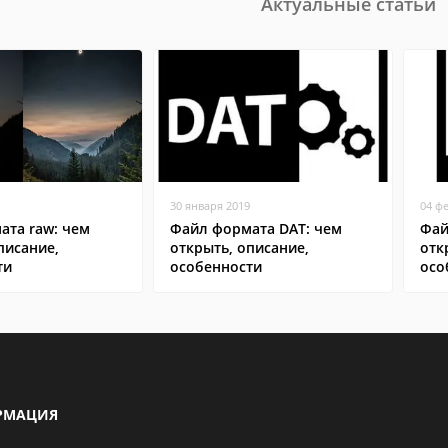
Актуальные статьи
30 января 2019
04 ф
ата raw: чем
Файл формата DAT: чем
Фай
писание,
открыть, описание,
отк
ти
особенности
осо
РМАЦИЯ