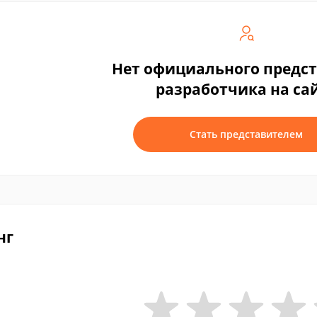
Нет официального предс
разработчика на са
Стать представителем
нг