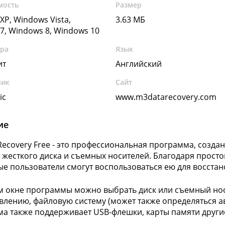
мость
Размер
XP, Windows Vista,
3.63 МБ
7, Windows 8, Windows 10
ура
Язык
ит
Английский
чик
Сайт
ic
www.m3datarecovery.com
ие
Recovery Free - это профессиональная программа, созда
 жесткого диска и съемных носителей. Благодаря прост
е пользователи смогут воспользоваться ею для восстан
м окне программы можно выбрать диск или съемный нос
влению, файловую систему (может также определяться а
а также поддерживает USB-флешки, карты памяти други