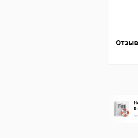
Отзы
H
R
Ве