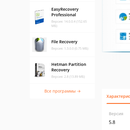
EasyRecovery
Professional
Версия: 14.0.0.4 (152.65
МБ)
File Recovery
Версия: 1.3.0.0 (0.75 МБ)
Hetman Partition
Recovery
Версия: 2.8 (13.89 МБ)
Все программы →
Характери
Версия
5.8