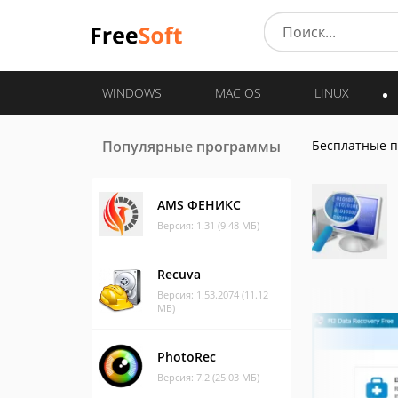
WINDOWS
MAC OS
LINUX
Популярные программы
Бесплатные 
AMS ФЕНИКС
Версия: 1.31 (9.48 МБ)
Recuva
Версия: 1.53.2074 (11.12
МБ)
PhotoRec
Версия: 7.2 (25.03 МБ)