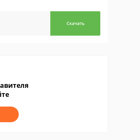
Скачать
тавителя
йте