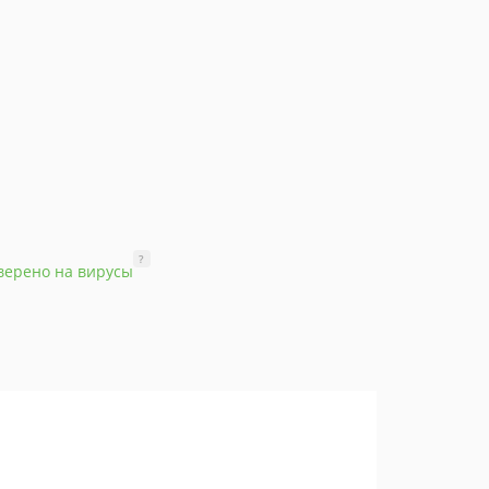
?
верено на вирусы