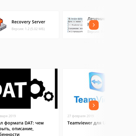
Лечение файла
Recovery Server
hosts
Версия: 1.2 (5.02 МБ)
Версия: 1.4 (0.43 МБ)
нваря 2019
27 февраля 2019
л формата DAT: чем
Teamviewer для Ubuntu
рыть, описание,
бенности