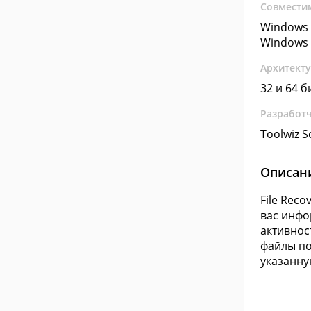
Совмести
Windows 
Windows 
Архитект
32 и 64 б
Разработ
Toolwiz S
Описан
File Rec
вас инфо
активнос
файлы по
указанну