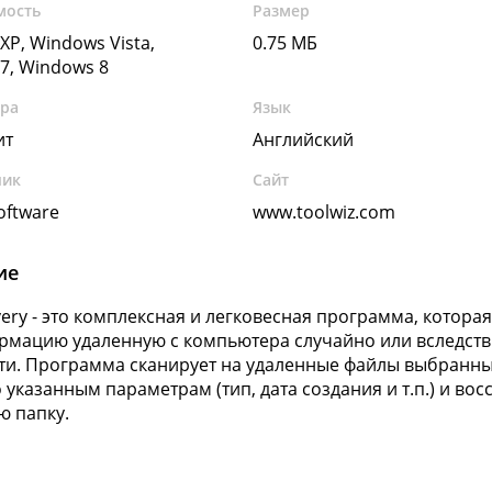
мость
Размер
XP, Windows Vista,
0.75 МБ
7, Windows 8
ура
Язык
ит
Английский
чик
Сайт
oftware
www.toolwiz.com
ие
overy - это комплексная и легковесная программа, котор
рмацию удаленную с компьютера случайно или вследств
ти. Программа сканирует на удаленные файлы выбранны
 указанным параметрам (тип, дата создания и т.п.) и во
ю папку.