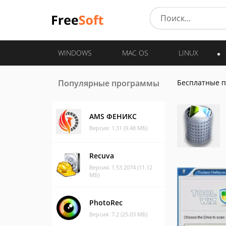
WINDOWS
MAC OS
LINUX
Популярные программы
Бесплатные 
AMS ФЕНИКС
Версия: 1.31 (9.48 МБ)
Recuva
Версия: 1.53.2074 (11.12
МБ)
PhotoRec
Версия: 7.2 (25.03 МБ)