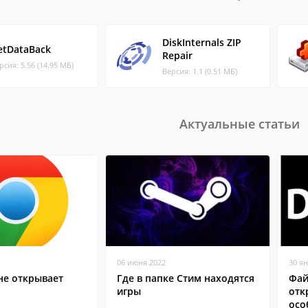
DiskInternals ZIP
etDataBack
Repair
рсия: 5.56 (14.95 МБ)
Версия: 1.1 (0.51 МБ)
Актуальные статьи
06 июня 2022
30 я
не открывает
Где в папке Стим находятся
Фай
игры
отк
осо