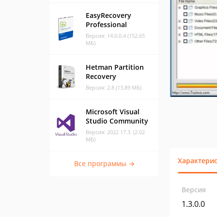
EasyRecovery
Professional
Версия: 14.0.0.4 (152.65
МБ)
Hetman Partition
Recovery
Версия: 2.8 (13.89 МБ)
Microsoft Visual
Studio Community
Версия: 2022 17.3. (2.02
МБ)
Характери
Все программы →
Версия
1.3.0.0