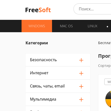
WINDOWS
MAC OS
LINUX
Категории
Беспла
Прог
Безопасность
Сортир
Интернет
W
Связь, чаты, email
Мультимедиа