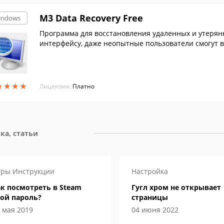
M3 Data Recovery Free
indows
Программа для восстановления удаленных и утерян
интерфейсу, даже неопытные пользователи смогут 
х.
★
★
★
★
★
★
★
★
Лицензия:
Платно
ка, статьи
гры
Инструкции
Настройка
к посмотреть в Steam
Гугл хром не открывает
ой пароль?
страницы
 мая 2019
04 июня 2022