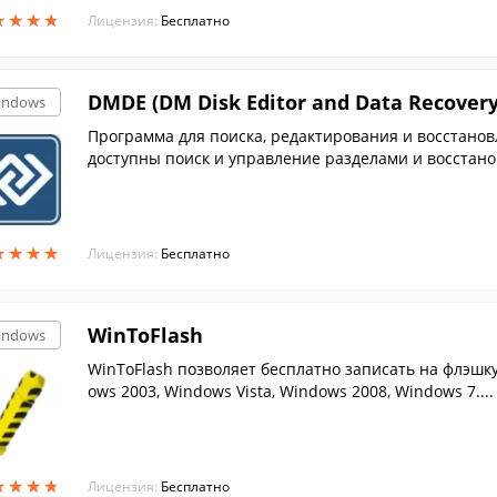
★
★
★
★
★
★
★
★
Лицензия:
Бесплатно
DMDE (DM Disk Editor and Data Recovery
indows
Программа для поиска, редактирования и восстанов
доступны поиск и управление разделами и восстано
★
★
★
★
★
★
★
★
Лицензия:
Бесплатно
WinToFlash
indows
WinToFlash позволяет бесплатно записать на флэшку
ows 2003, Windows Vista, Windows 2008, Windows 7....
★
★
★
★
★
★
★
★
Лицензия:
Бесплатно