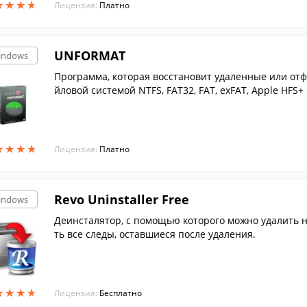
★
★
★
★
★
★
★
★
Лицензия:
Платно
UNFORMAT
indows
Программа, которая восстановит удаленные или от
йловой системой NTFS, FAT32, FAT, exFAT, Apple HFS+ и
★
★
★
★
★
★
★
★
Лицензия:
Платно
Revo Uninstaller Free
indows
Деинсталятор, с помощью которого можно удалить
ть все следы, оставшиеся после удаления.
★
★
★
★
★
★
★
★
Лицензия:
Бесплатно