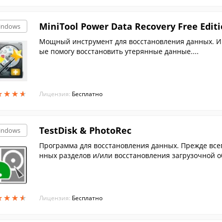
MiniTool Power Data Recovery Free Edit
indows
Мощный инструмент для восстановления данных. И
ые помогу восстановить утерянные данные....
★
★
★
★
★
★
★
★
Лицензия:
Бесплатно
TestDisk & PhotoRec
indows
Программа для восстановления данных. Прежде все
нных разделов и/или восстановления загрузочной о
★
★
★
★
★
★
★
★
Лицензия:
Бесплатно