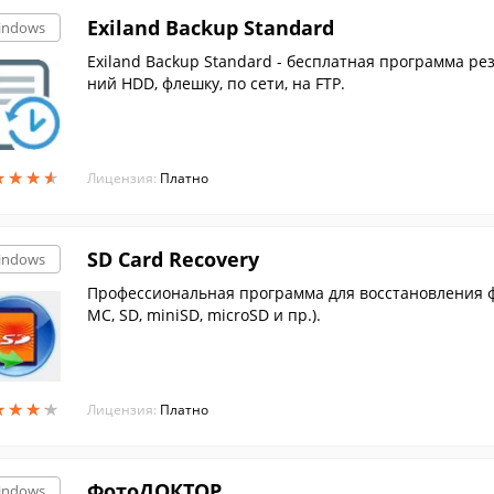
Exiland Backup Standard
indows
Exiland Backup Standard - бесплатная программа р
ний HDD, флешку, по сети, на FTP.
★
★
★
★
★
★
★
★
Лицензия:
Платно
SD Card Recovery
indows
Профессиональная программа для восстановления ф
MC, SD, miniSD, microSD и пр.).
★
★
★
★
★
★
★
★
Лицензия:
Платно
ФотоДОКТОР
indows