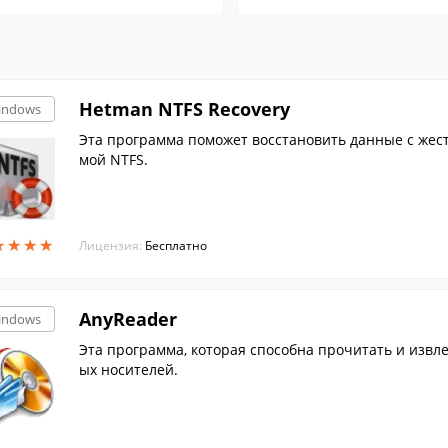
Hetman NTFS Recovery
indows
Эта программа поможет восстановить данные с жест
мой NTFS.
★
★
★
★
★
★
★
★
Лицензия:
Бесплатно
AnyReader
indows
Эта программа, которая способна прочитать и извлечь данные с поврежденных или плохо читаем
ых носителей.