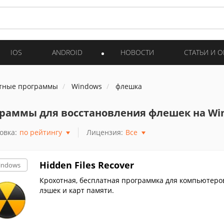
IOS
ANDROID
НОВОСТИ
СТАТЬИ И 
тные программы
Windows
флешка
раммы для восстановления флешек на Wi
овка:
по рейтингу
Лицензия:
Все
Hidden Files Recover
indows
Крохотная, бесплатная программка для компьютеров
лэшек и карт памяти.