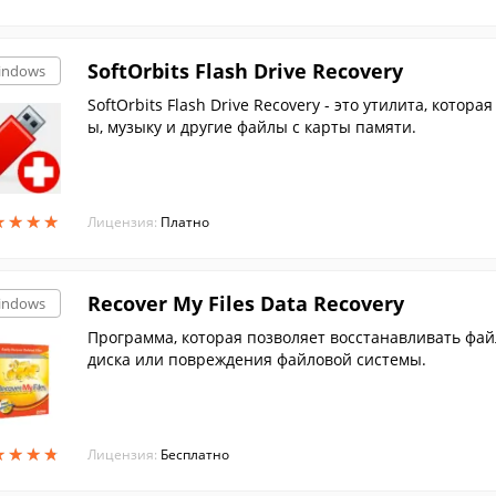
SoftOrbits Flash Drive Recovery
indows
SoftOrbits Flash Drive Recovery - это утилита, кото
ы, музыку и другие файлы с карты памяти.
★
★
★
★
★
★
★
★
Лицензия:
Платно
Recover My Files Data Recovery
indows
Программа, которая позволяет восстанавливать фа
диска или повреждения файловой системы.
★
★
★
★
★
★
★
★
Лицензия:
Бесплатно