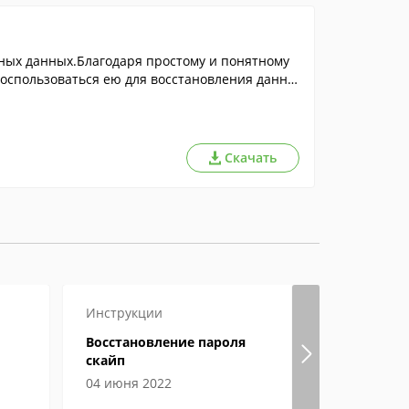
ных данных.Благодаря простому и понятному
воспользоваться ею для восстановления данны
Скачать
Инструкции
Как откры
Восстановление пароля
Файл фор
скайп
открыть, 
особенно
04 июня 2022
30 января