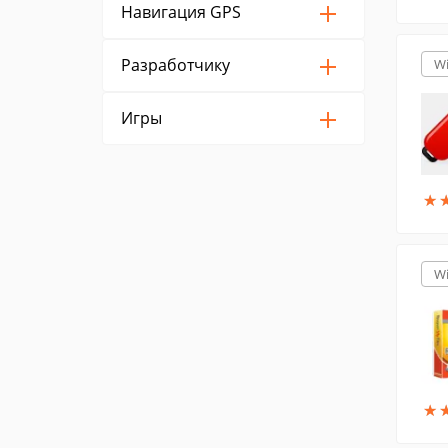
Навигация GPS
Разработчику
W
Игры
★
★
W
★
★