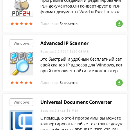
Программа создания и редактирования
PDF документов.Он конвертирует в PDF
формат документы Word и Excel, а также
графические файлы....
★
★
★
★
★
★
★
★
★
★
Лицензия:
Бесплатно
Advanced IP Scanner
Windows
Версия: 2.5.4594.1 (20.08 МБ)
Это быстрый и удобный бесплатный сет
евой сканер IP адресов для Windows, кот
орый позволяет найти все компьютеры
в локальной сети и просканировать их п
★
★
★
★
★
★
★
★
★
★
орты.
Лицензия:
Бесплатно
Universal Document Converter
Windows
Версия: 6.8 (23.18 МБ)
С помощью этой программы вы можете
конвертировать любые текстовые докум
енты в форматы PDF, JPEG, TIFF, GIF, PNG