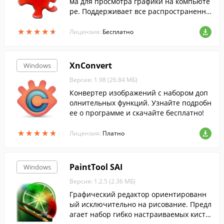
ма для просмотра графики на компьюте
ре. Поддерживает все распространенны
е графические форматы.
★
★
★
★
★
★
★
★
★
★
Лицензия:
Бесплатно
XnConvert
Windows
Версия: 1.98 (26.84 МБ)
Конвертер изображений с набором доп
олнительных функций. Узнайте подробн
ее о программе и скачайте бесплатно!
★
★
★
★
★
★
★
★
★
★
Лицензия:
Платно
PaintTool SAI
Windows
Версия: 1.2.5 (2.36 МБ)
Графический редактор ориентированн
ый исключительно на рисование. Предл
агает набор гибко настраиваемых кисте