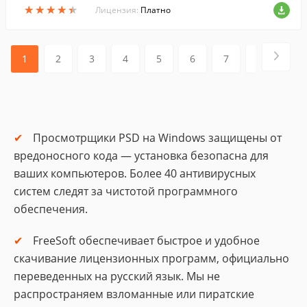
★
★
★
★
★
★
★
★
★
★
ро и просто. Программа включает боль
Лицензия:
Платно
шой выбор эффектов.
1
2
3
4
5
6
7
8
9
Просмотрщики PSD на Windows защищены от
вредоносного кода — установка безопасна для
ваших компьютеров. Более 40 антивирусных
систем следят за чистотой программного
обеспечения.
FreeSoft обеспечивает быстрое и удобное
скачивание лицензионных программ, официально
переведенных на русский язык. Мы не
распространяем взломанные или пиратские