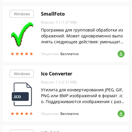
SmallFoto
Windows
Версия: 7.1 (1.07 МБ)
Программа для групповой обработки из
ображений. Может одновременно выпо
лнять следующие действия: уменьшать
и увеличивать изображения; конвертир
★
★
★
★
★
★
★
★
★
★
овать изображения из одного формата в
Лицензия:
Бесплатно
другой.
Ico Converter
Windows
Версия: 1.3 (2.51 МБ)
Утилита для конвертирования JPEG, GIF,
PNG или BMP изображений в формат .ic
o. Поддерживаются изображения с разр
ешением не выше 256х256....
★
★
★
★
★
★
★
★
★
★
Лицензия:
Бесплатно