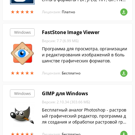
и др.
★
★
★
★
★
★
★
★
★
★
Лицензия:
Платно
FastStone Image Viewer
Windows
Версия: 7.7 (6.99 МБ)
Программа для просмотра, организации
и редактирования изображений в боль
шинстве графических форматов.
★
★
★
★
★
★
★
★
★
★
Лицензия:
Бесплатно
GIMP для Windows
Windows
Версия: 2.10.34 (303.66 МБ)
Бесплатный аналог Photoshop - растров
ый графический редактор, программа д
ля создания и обработки растровой гра
фики и частичной поддержкой работы с
★
★
★
★
★
★
★
★
★
★
векторной графикой....
Лицензия:
Бесплатно