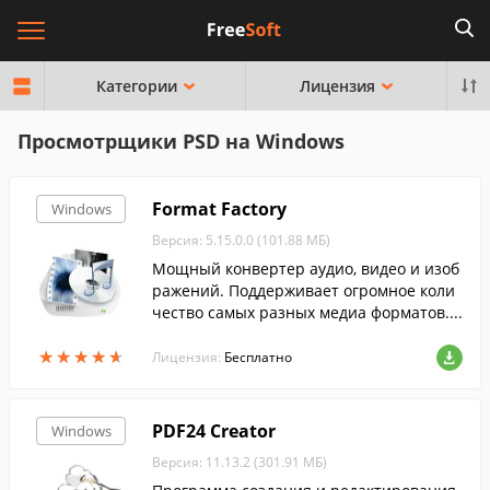
Категории
Лицензия
Просмотрщики PSD на Windows
Format Factory
Windows
Версия: 5.15.0.0 (101.88 МБ)
Мощный конвертер аудио, видео и изоб
ражений. Поддерживает огромное коли
чество самых разных медиа форматов....
★
★
★
★
★
★
★
★
★
★
Лицензия:
Бесплатно
PDF24 Creator
Windows
Версия: 11.13.2 (301.91 МБ)