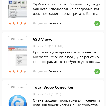
Удобная и полностью бесплатная для до
машнего использования программа, кот
орая позволяет просматривать большое
количество форматов текста, книг и ком
★
★
★
★
★
★
★
★
★
★
иксов.
Лицензия:
Бесплатно
VSD Viewer
Windows
Версия: 2.0 (11.39 МБ)
Программа для просмотра документов
Microsoft Office Visio (VSD). Для работы э
той программа не требуется установка
Microsoft Office Visio. Данная программа
★
★
★
★
★
★
★
★
★
★
позволяет открывать, просматрива...
Лицензия:
Бесплатно
Total Video Converter
Windows
Версия: 3.71 (15 МБ)
Очень мощная программа для конверти
рования практически любых форматов