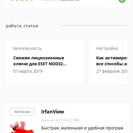
работа, статьи
Безопасность
Настройка
Свежие лицензионные
Как активировать
ключи для ESET NOD32
все способы ак
Internet Security до 2019-2020
07 марта 2019
27 февраля 2019
года
IrfanView
Windows
Версия: 4.72 (4.25 МБ)
Быстрая, маленькая и удобная програм