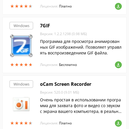
й,настоящую палитру для смешения кра
★
★
★
★
★
★
★
★
★
★
сок, поддерживает слои и многое друго
Лицензия:
Платно
е. ...
7GIF
Windows
Версия: 1.2.2.1298 (0.98 МБ)
Программа для просмотра анимирован
ных GIF изображений. Позволяет управл
ять воспроизведением GIF файла.
★
★
★
★
★
★
★
★
★
★
Лицензия:
Бесплатно
oCam Screen Recorder
Windows
Версия: 520.0 (9.01 МБ)
Очень простая в использовании програ
мма для захвата фото и видео со звуком
с экрана вашего компьютера, в реально
м времени. Она отлично подходит для з
★
★
★
★
★
★
★
★
★
★
аписи высококачественных видео ролик
Лицензия:
Платно
ов.