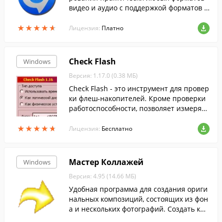
видео и аудио с поддержкой форматов д
ля популярных мобильных устройств.
★
★
★
★
★
★
★
★
★
★
Лицензия:
Платно
Check Flash
Windows
Версия: 1.17.0 (0.38 МБ)
Check Flash - это инструмент для провер
ки флеш-накопителей. Кроме проверки
работоспособности, позволяет измерять
мгновенную скорость чтения и записи,
★
★
★
★
★
★
★
★
★
★
редактировать информацию о разделах,
Лицензия:
Бесплатно
сохранять и восстанавливать полные об
разы разделов и всего диска, образ глав
ного загрузчика, проводить полное стир
Мастер Коллажей
Windows
ание содержимого.
Версия: 4.95 (14.66 МБ)
Удобная программа для создания ориги
нальных композиций, состоящих из фон
а и нескольких фотографий. Создать кра
сивый коллаж в программе можно быст