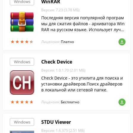
WinRAR
Windows
Версия: 7.23 (3.78 МБ)
Последняя версия популярной програм
мы для сжатия файлов - архиватора Win
RAR на русском языке. Использует лучш
ие методы....
★
★
★
★
★
★
★
★
★
★
Лицензия:
Платно
Check Device
Windows
Версия: 1.0.1.70 (2.01 МБ)
Check Device - это утилита для поиска и
установки драйверов.Поиск драйверов
в локальной или сетевой папке.
★
★
★
★
★
★
★
★
★
★
Лицензия:
Бесплатно
STDU Viewer
Windows
Версия: 1.6.375 (2.51 МБ)