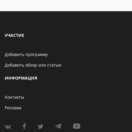
Бенчмарк AnTuTu
опубликовал список самых
производительных
смартфонов августа
06 мая 2021
УЧАСТИЕ
Добавить программу
Добавить обзор или статью
ИНФОРМАЦИЯ
Контакты
Реклама