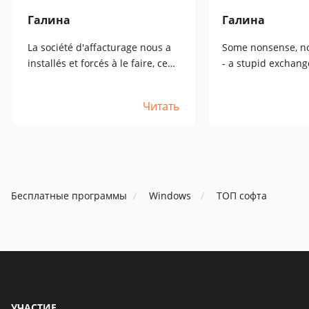
Галина
Галина
La société d'affacturage nous a
Some nonsense, n
installés et forcés à le faire, ce
- a stupid exchange
qui est une blague, mais ce n'est
the same, what wo
pas un programme. (La société
client by e-mail, a
Читать
d'affacturage l'a installé et nous
there, I pick up...
l'a fait faire, c'est hilarant).
does not give noth
(Factoring company
made us, just rzhe
Бесплатные программы
Windows
ТОП софта
УЧАСТИЕ