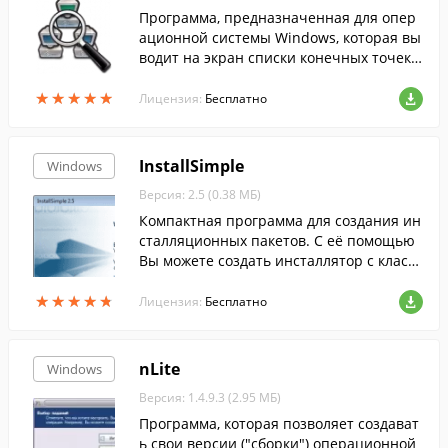
Программа, предназначенная для опер
ационной системы Windows, которая вы
водит на экран списки конечных точек в
сех установленных в системе соединени
★
★
★
★
★
★
★
★
★
★
й по протоколам TCP и UDP с подробны
Лицензия:
Бесплатно
ми да...
InstallSimple
Windows
Версия: 2.5 (0.38 МБ)
Компактная программа для создания ин
сталляционных пакетов. С её помощью
Вы можете создать инсталлятор с класс
ическим интерфейсом за считанные сек
★
★
★
★
★
★
★
★
★
★
унды.
Лицензия:
Бесплатно
nLite
Windows
Версия: 1.4.9.3 (2.95 МБ)
Программа, которая позволяет создават
ь свои версии ("сборки") операционной