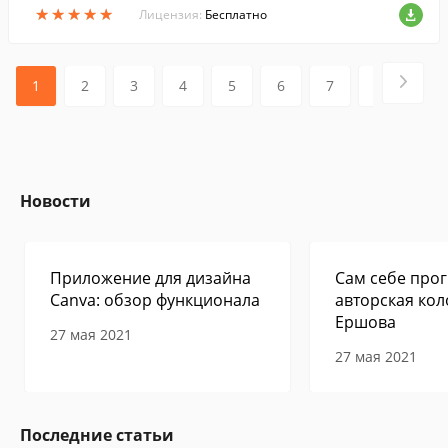
★
★
★
★
★
★
★
★
★
★
ML и HTML.
Лицензия:
Бесплатно
1
2
3
4
5
6
7
8
9
Новости
Приложение для дизайна
Сам себе прог
Canva: обзор функционала
авторская кол
Ершова
27 мая 2021
27 мая 2021
Последние статьи