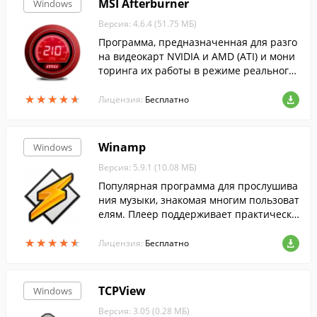
MSI Afterburner
Windows
Версия: 4.6.4 (51.75 МБ)
Программа, предназначенная для разго
на видеокарт NVIDIA и AMD (ATI) и мони
торинга их работы в режиме реального
времени....
★
★
★
★
★
★
★
★
★
★
Лицензия:
Бесплатно
Winamp
Windows
Версия: 5.9.1 (10.08 МБ)
Популярная программа для прослушива
ния музыки, знакомая многим пользоват
елям. Плеер поддерживает практически
все распространенные аудиоформаты, а
★
★
★
★
★
★
★
★
★
★
также понимает видеоформаты.
Лицензия:
Бесплатно
TCPView
Windows
Версия: 3.05 (0.28 МБ)