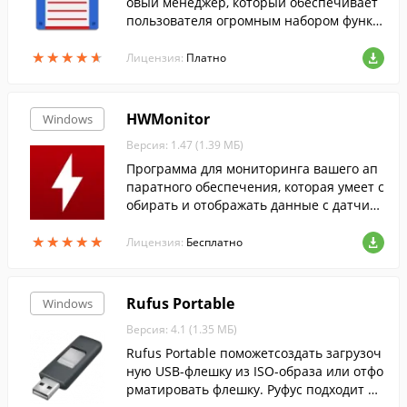
овый менеджер, который обеспечивает
пользователя огромным набором функц
ий для полноценной работы с файлами
★
★
★
★
★
★
★
★
★
★
и папками.
Лицензия:
Платно
HWMonitor
Windows
Версия: 1.47 (1.39 МБ)
Программа для мониторинга вашего ап
паратного обеспечения, которая умеет с
обирать и отображать данные с датчико
в: напряжения, температуры и скорости
★
★
★
★
★
★
★
★
★
★
вентиляторов.
Лицензия:
Бесплатно
Rufus Portable
Windows
Версия: 4.1 (1.35 МБ)
Rufus Portable поможетсоздать загрузоч
ную USB-флешку из ISO-образа или отфо
рматировать флешку. Руфус подходит дл