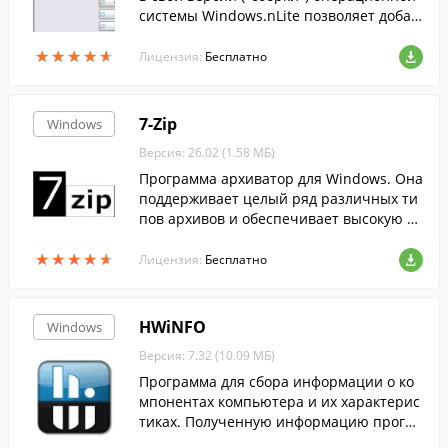
системы Windows.nLite позволяет добав
лять в образ системы драйвера устройс
★
★
★
★
★
★
★
★
★
★
тв, обновления системы, темы оформле
Лицензия:
Бесплатно
н.
7-Zip
Windows
Версия: 26.02 (1.58 МБ)
Программа архиватор для Windows. Она
поддерживает целый ряд различных ти
пов архивов и обеспечивает высокую ст
епень сжатия данных....
★
★
★
★
★
★
★
★
★
★
Лицензия:
Бесплатно
HWiNFO
Windows
Версия: 7.32 (10.09 МБ)
Программа для сбора информации о ко
мпонентах компьютера и их характерис
тиках. Полученную информацию програ
мма позволяет формировать в отчеты X