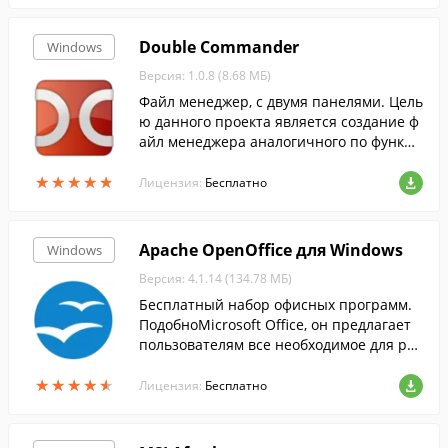
Double Commander
Windows
Версия: 1.0.8 (8.68 МБ)
Файл менеджер, с двумя панелями. Цель
ю данного проекта является создание ф
айл менеджера аналогичного по функци
ональности Total Commander и совмест
★
★
★
★
★
★
★
★
★
★
имого с его плагинами.
Лицензия:
Бесплатно
Apache OpenOffice для Windows
Windows
Версия: 4.1.14 (134.78 МБ)
Бесплатный набор офисных программ.
ПодобноMicrosoft Office, он предлагает
пользователям все необходимое для раб
оты с электронными документами....
★
★
★
★
★
★
★
★
★
★
Лицензия:
Бесплатно