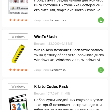
Программа предназначена для монитор
инга состояния источника бесперебойн
ого питания, подключенного к компьют
еру через USB или COM-порт и поддерж
★
★
★
★
★
★
★
★
★
★
ивающего протокол Megatec.
Лицензия:
Бесплатно
WinToFlash
Windows
Версия: 1.13.0000 (9.13 МБ)
WinToFlash позволяет бесплатно записа
ть на флэшку образ установочного диска
Windows XP, Windows 2003, Windows Vist
a, Windows 2008, Windows 7....
★
★
★
★
★
★
★
★
★
★
Лицензия:
Бесплатно
K-Lite Codec Pack
Windows
Версия: 17.7.0 (61.11 МБ)
Набор мультимедийных кодеков и утили
т, который позволяет воспроизводить л
юбое аудио и видео: от самого популярн