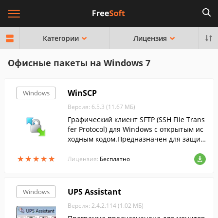
Категории
Лицензия
Офисные пакеты на Windows 7
WinSCP
Windows
Версия: 6.5.3 (11.67 МБ)
Графический клиент SFTP (SSH File Trans
fer Protocol) для Windows с открытым ис
ходным кодом.Предназначен для защи
щённого копирования файлов между ко
★
★
★
★
★
★
★
★
★
★
мпьютером и серверами....
Лицензия:
Бесплатно
UPS Assistant
Windows
Версия: 2.4.2.114 (1.02 МБ)