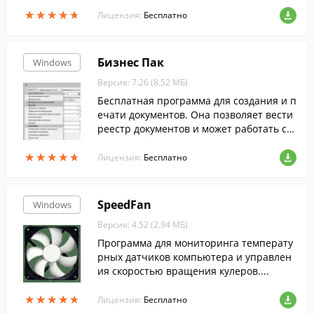
я 32- и 64-битной Windows и поддержив
★
★
★
★
★
★
★
★
★
★
ает русский язык.
Лицензия:
Бесплатно
Бизнес Пак
Windows
Версия: 7.26 (8.52 МБ)
Бесплатная программа для создания и п
ечати документов. Она позволяет вести
реестр документов и может работать с о
бщей базой в локальной сети.
★
★
★
★
★
★
★
★
★
★
Лицензия:
Бесплатно
SpeedFan
Windows
Версия: 4.52 (2.94 МБ)
Программа для мониторинга температу
рных датчиков компьютера и управлен
ия скоростью вращения кулеров....
★
★
★
★
★
★
★
★
★
★
Лицензия:
Бесплатно