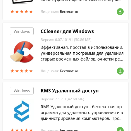
ого до самого редкого формата....
★
★
★
★
★
★
★
★
★
★
Лицензия:
Бесплатно
CCleaner для Windows
Windows
Версия: 6.07.10191 (50.86 МБ)
Эффективная, простая в использовании,
универсальная программа для удаления
старых временных файлов, очистки рее
стра и т.п....
★
★
★
★
★
★
★
★
★
★
Лицензия:
Бесплатно
RMS Удаленный доступ
Windows
Версия: 7.1.7.0 (42.68 МБ)
RMS Удаленный доступ - бесплатная пр
ограмма для удаленного управления и а
дминистрирования компьютеров. Проду
кт полностью совместим с Windows 8 и
★
★
★
★
★
★
★
★
★
★
"Aero". Доступно управление удаленны
Лицензия:
Бесплатно