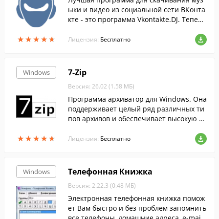
ыки и видео из социальной сети ВКонта
кте - это программа Vkontakte.DJ. Теперь
качать с Контакта (ВК) музыку и видео ст
★
★
★
★
★
★
★
★
★
★
ало по настоящему удобно!
Лицензия:
Бесплатно
7-Zip
Windows
Версия: 26.02 (1.58 МБ)
Программа архиватор для Windows. Она
поддерживает целый ряд различных ти
пов архивов и обеспечивает высокую ст
епень сжатия данных....
★
★
★
★
★
★
★
★
★
★
Лицензия:
Бесплатно
Телефонная Книжка
Windows
Версия: 2.22.3 (0.48 МБ)
Электронная телефонная книжка помож
ет Вам быстро и без проблем запомнить
все телефоны, домашние адреса, e-mail,