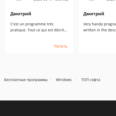
Дмитрий
Дмитрий
C'est un programme très
Very handy progra
pratique. Tout ce qui est décrit
written in the desc
est vrai. Je suis particulièrement
I am especially hap
heureux qu'il fonctionne
works correctly wi
Читать
correctement avec les scanners
and printers.
et les imprimantes.
Бесплатные программы
Windows
ТОП софта