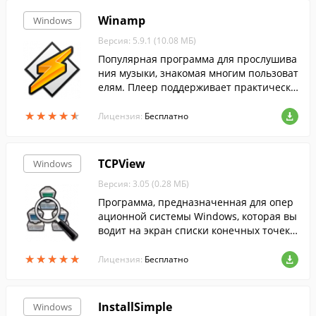
Winamp
Windows
Версия: 5.9.1 (10.08 МБ)
Популярная программа для прослушива
ния музыки, знакомая многим пользоват
елям. Плеер поддерживает практически
все распространенные аудиоформаты, а
★
★
★
★
★
★
★
★
★
★
также понимает видеоформаты.
Лицензия:
Бесплатно
TCPView
Windows
Версия: 3.05 (0.28 МБ)
Программа, предназначенная для опер
ационной системы Windows, которая вы
водит на экран списки конечных точек в
сех установленных в системе соединени
★
★
★
★
★
★
★
★
★
★
й по протоколам TCP и UDP с подробны
Лицензия:
Бесплатно
ми да...
InstallSimple
Windows