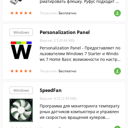
рматировать флешку. Руфус подходит дл
я 32- и 64-битной Windows и поддержив
★
★
★
★
★
★
★
★
★
★
ает русский язык.
Лицензия:
Бесплатно
Personalization Panel
Windows
Версия: 2.5 (0.44 МБ)
Personalization Panel - Предоставляет по
льзователям Windows 7 Starter и Windo
ws 7 Home Basic возможности по настро
йке интерфейса, аналогичные имеющи
★
★
★
★
★
★
★
★
★
★
мся в более старших редакциях.
Лицензия:
Бесплатно
SpeedFan
Windows
Версия: 4.52 (2.94 МБ)
Программа для мониторинга температу
рных датчиков компьютера и управлен
ия скоростью вращения кулеров....