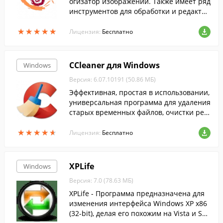
огизатор изображений. Также имеет ряд
инструментов для обработки и редактир
ования изображений....
★
★
★
★
★
★
★
★
★
★
Лицензия:
Бесплатно
CCleaner для Windows
Windows
Версия: 6.07.10191 (50.86 МБ)
Эффективная, простая в использовании,
универсальная программа для удаления
старых временных файлов, очистки рее
стра и т.п....
★
★
★
★
★
★
★
★
★
★
Лицензия:
Бесплатно
XPLife
Windows
Версия: 7.0 (78.63 МБ)
XPLife - Программа предназначена для
изменения интерфейса Windows XP x86
(32-bit), делая его похожим на Vista и Sev