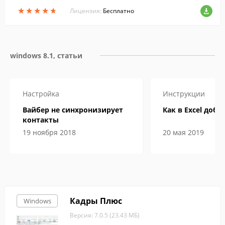
en.
★
★
★
★
★
★
★
★
★
★
Лицензия:
Бесплатно
windows 8.1, статьи
Настройка
Инструкции
Вайбер не синхронизирует
Как в Excel доба
контакты
19 ноября 2018
20 мая 2019
Кадры Плюс
Windows
Версия: 7.0.5 (23.43 МБ)