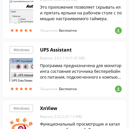
Это приложение позволяет скрывать ил
и прятать ярлыки на рабочем столе с по
мощью настраиваемого таймера.
★
★
★
★
★
★
★
★
★
★
Лицензия:
Бесплатно
UPS Assistant
Windows
Версия: 2.4.2.114 (1.02 МБ)
Программа предназначена для монитор
инга состояния источника бесперебойн
ого питания, подключенного к компьют
еру через USB или COM-порт и поддерж
★
★
★
★
★
★
★
★
★
★
ивающего протокол Megatec.
Лицензия:
Бесплатно
XnView
Windows
Версия: 2.52.2 (21.12 МБ)
Функциональный просмотрщик и катал