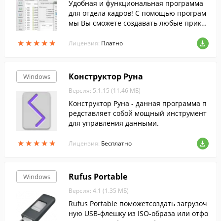
Удобная и функциональная программа
для отдела кадров! С помощью програм
мы Вы сможете создавать любые приказ
ы, заявления и отчеты, мониторить дви
★
★
★
★
★
★
★
★
★
★
жение персонала, а также вести учет ра
Лицензия:
Платно
бочего времени.
Конструктор Руна
Windows
Версия: 5.1.15 (11.46 МБ)
Конструктор Руна - данная программа п
редставляет собой мощный инструмент
для управления данными.
★
★
★
★
★
★
★
★
★
★
Лицензия:
Бесплатно
Rufus Portable
Windows
Версия: 4.1 (1.35 МБ)
Rufus Portable поможетсоздать загрузоч
ную USB-флешку из ISO-образа или отфо