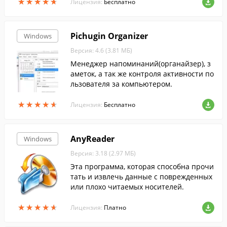
★
★
★
★
★
★
★
★
★
★
Лицензия:
Бесплатно
Pichugin Organizer
Windows
Версия: 4.6 (3.81 МБ)
Менеджер напоминаний(органайзер), з
аметок, а так же контроля активности по
льзователя за компьютером.
★
★
★
★
★
★
★
★
★
★
Лицензия:
Бесплатно
AnyReader
Windows
Версия: 3.18 (2.97 МБ)
Эта программа, которая способна прочи
тать и извлечь данные с поврежденных
или плохо читаемых носителей.
★
★
★
★
★
★
★
★
★
★
Лицензия:
Платно