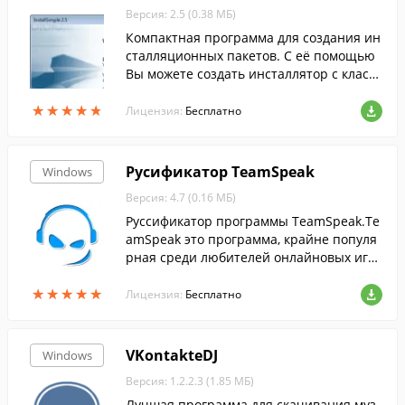
Версия: 2.5 (0.38 МБ)
Компактная программа для создания ин
сталляционных пакетов. С её помощью
Вы можете создать инсталлятор с класс
ическим интерфейсом за считанные сек
★
★
★
★
★
★
★
★
★
★
унды.
Лицензия:
Бесплатно
Русификатор TeamSpeak
Windows
Версия: 4.7 (0.16 МБ)
Руссификатор программы TeamSpeak.Te
amSpeak это программа, крайне популя
рная среди любителей онлайновых игр
ы.
★
★
★
★
★
★
★
★
★
★
Лицензия:
Бесплатно
VKontakteDJ
Windows
Версия: 1.2.2.3 (1.85 МБ)
Лучшая программа для скачивания муз