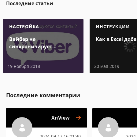
Последние статьи
НАСТРОЙКА
ИНСТРУКЦИИ
Вайбер не
Как в Excel доб
синхронизирует
контакты
19 ноября 2018
20 мая 2019
Последние комментарии
XnView
2024-09-17 16:01:40
2024-