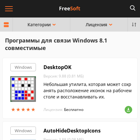
Категории
Лицензия
Программы для связи Windows 8.1
совместимые
DesktopOK
Windows
Версия: 9.88 (0.81 МБ)
Небольшая утилита, которая может сохр
анять расположение иконок на рабочем
столе и восстанавливать их.
★
★
★
★
★
★
★
★
★
★
Лицензия:
Бесплатно
AutoHideDesktopIcons
Windows
Версия: 3.88 (0.08 МБ)