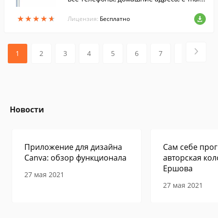
WWW, ICQ, Skype Ваших друзей. Вы смож
★
★
★
★
★
★
★
★
★
★
ете все записи сохранить в блокноте ил
Лицензия:
Бесплатно
и в Word`e.
1
2
3
4
5
6
7
8
9
Новости
Приложение для дизайна
Сам себе прог
Canva: обзор функционала
авторская кол
Ершова
27 мая 2021
27 мая 2021