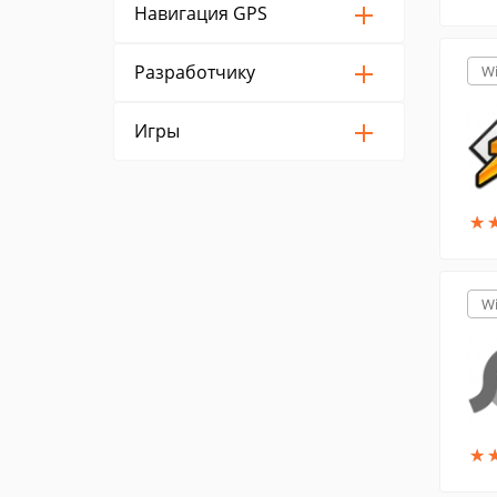
Навигация GPS
Разработчику
W
Игры
★
★
W
★
★