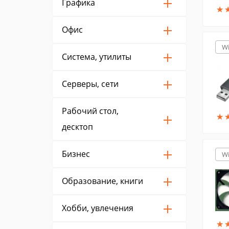
Графика
★
★
Офис
W
Система, утилиты
Серверы, сети
Рабочий стол,
★
★
десктоп
Бизнес
W
Образование, книги
Хобби, увлечения
★
★