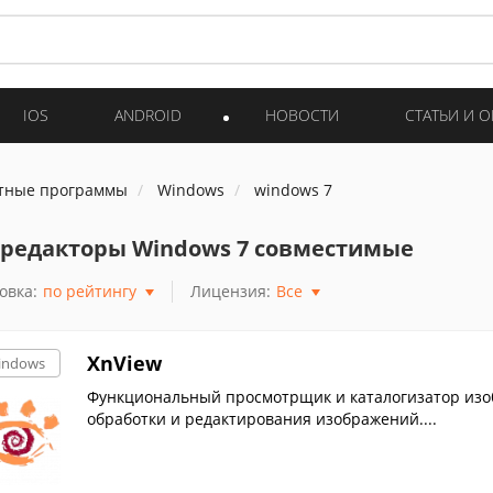
IOS
ANDROID
НОВОСТИ
СТАТЬИ И 
тные программы
Windows
windows 7
редакторы Windows 7 совместимые
овка:
по рейтингу
Лицензия:
Все
XnView
indows
Функциональный просмотрщик и каталогизатор изоб
обработки и редактирования изображений....