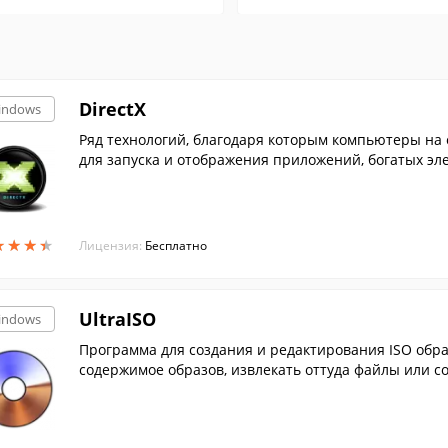
DirectX
indows
Ряд технологий, благодаря которым компьютеры на
для запуска и отображения приложений, богатых эл
★
★
★
★
★
★
★
★
Лицензия:
Бесплатно
UltraISO
indows
Программа для создания и редактирования ISO образов, при помощи которой вы можете изменять
содержимое образов, извлекать оттуда файлы или со