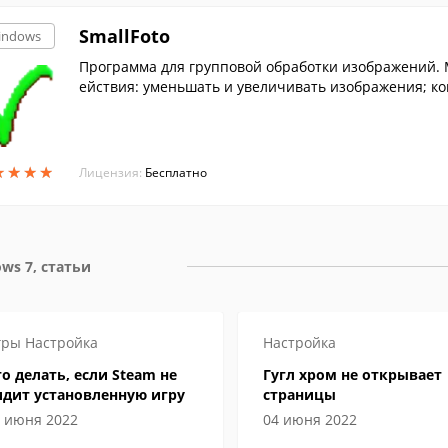
SmallFoto
indows
Программа для групповой обработки изображений.
ействия: уменьшать и увеличивать изображения; к
в другой.
★
★
★
★
★
★
★
★
Лицензия:
Бесплатно
ws 7, статьи
гры
Настройка
Настройка
о делать, если Steam не
Гугл хром не открывает
идит установленную игру
страницы
 июня 2022
04 июня 2022