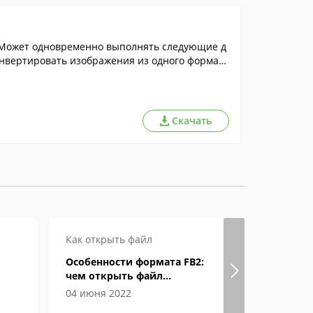
 Может одновременно выполнять следующие д
онвертировать изображения из одного формата
Скачать
Как открыть файл
Как откры
Особенности формата FB2:
Формат eP
чем открыть файл
открыват
электронной книги
04 июня 2022
04 июня 2