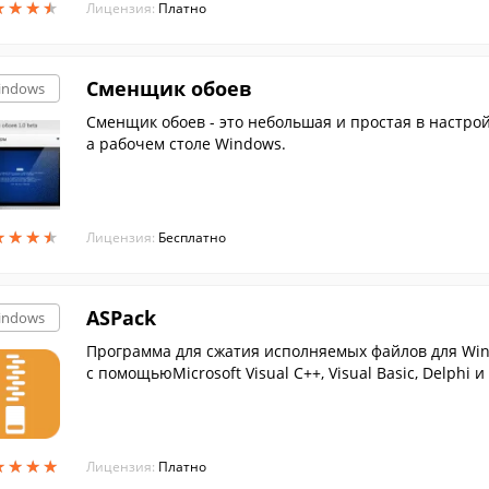
★
★
★
★
★
★
★
★
Лицензия:
Платно
Сменщик обоев
indows
Сменщик обоев - это небольшая и простая в настро
а рабочем столе Windows.
★
★
★
★
★
★
★
★
Лицензия:
Бесплатно
ASPack
indows
Программа для сжатия исполняемых файлов для Wi
с помощьюMicrosoft Visual C++, Visual Basic, Delphi и 
★
★
★
★
★
★
★
★
Лицензия:
Платно