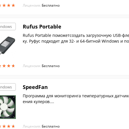
★
★
★
★
★
★
★
★
Лицензия:
Бесплатно
Rufus Portable
indows
Rufus Portable поможетсоздать загрузочную USB-фл
ку. Руфус подходит для 32- и 64-битной Windows и п
★
★
★
★
★
★
★
★
Лицензия:
Бесплатно
SpeedFan
indows
Программа для мониторинга температурных датчик
ения кулеров....
★
★
★
★
★
★
★
★
Лицензия:
Бесплатно