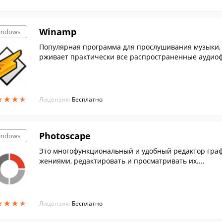
Winamp
indows
Популярная программа для прослушивания музыки, 
рживает практически все распространенные аудиоф
★
★
★
★
★
★
★
★
Лицензия:
Бесплатно
Photoscape
indows
Это многофункциональный и удобный редактор граф
жениями, редактировать и просматривать их....
★
★
★
★
★
★
★
★
Лицензия:
Бесплатно