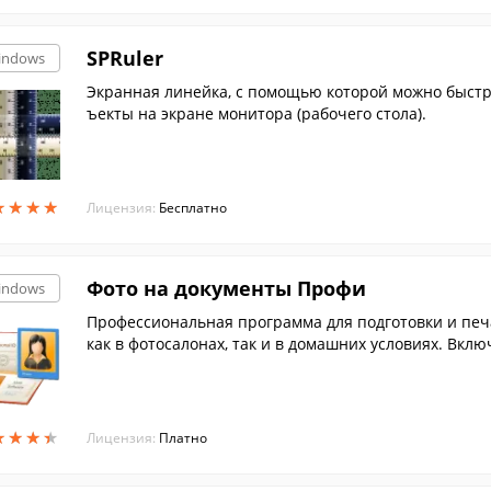
SPRuler
indows
Экранная линейка, с помощью которой можно быстро
ъекты на экране монитора (рабочего стола).
★
★
★
★
★
★
★
★
Лицензия:
Бесплатно
Фото на документы Профи
indows
Профессиональная программа для подготовки и печ
как в фотосалонах, так и в домашних условиях. Вкл
ны ...
★
★
★
★
★
★
★
★
Лицензия:
Платно