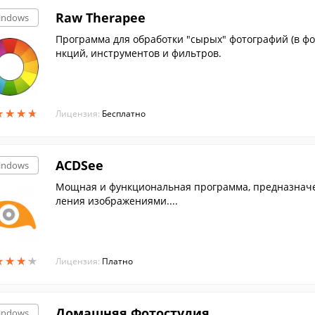
Raw Therapee
indows
Программа для обработки "сырых" фотографий (в ф
нкций, инструментов и фильтров.
★
★
★
★
★
★
★
★
Лицензия:
Бесплатно
ACDSee
indows
Мощная и функциональная программа, предназначе
ления изображениями....
★
★
★
★
★
★
★
★
Лицензия:
Платно
Домашняя Фотостудия
indows