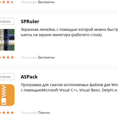
★
★
★
★
★
★
★
★
Лицензия:
Бесплатно
SPRuler
indows
Экранная линейка, с помощью которой можно быстро
ъекты на экране монитора (рабочего стола).
★
★
★
★
★
★
★
★
Лицензия:
Бесплатно
ASPack
indows
Программа для сжатия исполняемых файлов для Wi
с помощьюMicrosoft Visual C++, Visual Basic, Delphi и 
★
★
★
★
★
★
★
★
Лицензия:
Платно