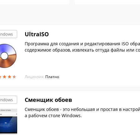
UltraISO
indows
Программа для создания и редактирования ISO образов, при помощи которой вы можете изменять
содержимое образов, извлекать оттуда файлы или со
★
★
★
★
★
★
★
★
Лицензия:
Платно
Сменщик обоев
indows
Сменщик обоев - это небольшая и простая в настро
а рабочем столе Windows.