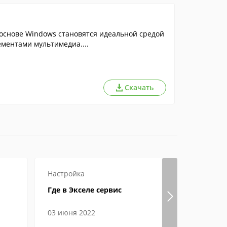
 основе Windows становятся идеальной средой
ементами мультимедиа....
Скачать
Настройка
Как откры
Где в Экселе сервис
Файл форм
открыть, 
особенно
03 июня 2022
05 феврал