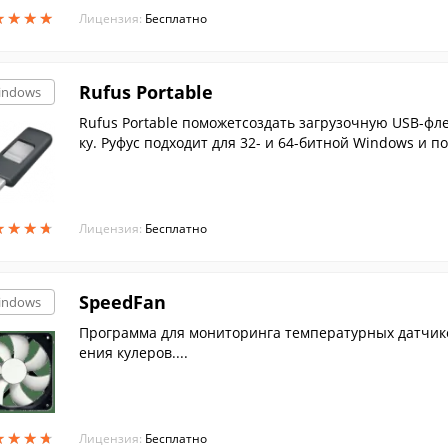
★
★
★
★
★
★
★
★
Лицензия:
Бесплатно
Rufus Portable
indows
Rufus Portable поможетсоздать загрузочную USB-фл
ку. Руфус подходит для 32- и 64-битной Windows и п
★
★
★
★
★
★
★
★
Лицензия:
Бесплатно
SpeedFan
indows
Программа для мониторинга температурных датчик
ения кулеров....
★
★
★
★
★
★
★
★
Лицензия:
Бесплатно