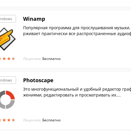
Winamp
indows
Популярная программа для прослушивания музыки, 
рживает практически все распространенные аудиоф
★
★
★
★
★
★
★
★
Лицензия:
Бесплатно
Photoscape
indows
Это многофункциональный и удобный редактор граф
жениями, редактировать и просматривать их....
★
★
★
★
★
★
★
★
Лицензия:
Бесплатно