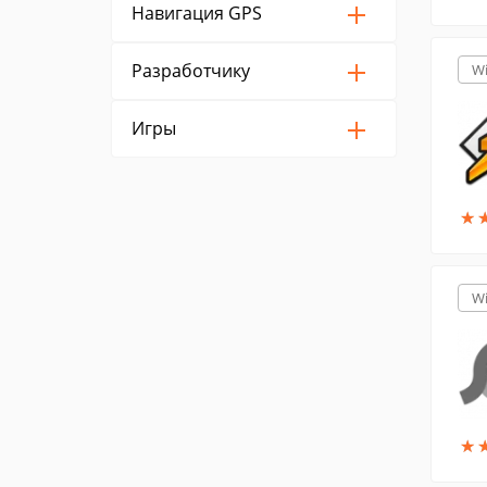
Навигация GPS
Разработчику
W
Игры
★
★
W
★
★