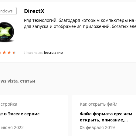
DirectX
indows
Ряд технологий, благодаря которым компьютеры на
для запуска и отображения приложений, богатых эл
★
★
★
★
★
★
★
★
Лицензия:
Бесплатно
ws vista, статьи
стройка
Как открыть файл
е в Экселе сервис
Файл формата eps: чем
открыть, описание,
особенности
 июня 2022
05 февраля 2019