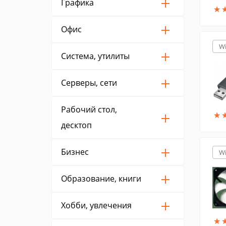
Графика
★
★
Офис
W
Система, утилиты
Серверы, сети
Рабочий стол,
★
★
десктоп
Бизнес
W
Образование, книги
Хобби, увлечения
★
★