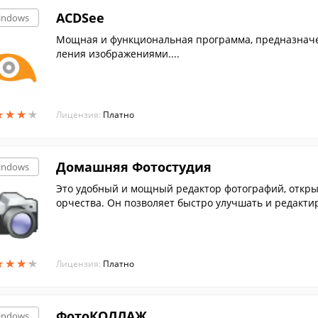
ACDSee
indows
Мощная и функциональная программа, предназначе
ления изображениями....
★
★
★
★
★
★
★
★
Лицензия:
Платно
Домашняя Фотостудия
indows
Это удобный и мощный редактор фотографий, откр
орчества. Он позволяет быстро улучшать и редакти
лять сотни спецэффектов.
★
★
★
★
★
★
★
★
Лицензия:
Платно
ФотоКОЛЛАЖ
indows