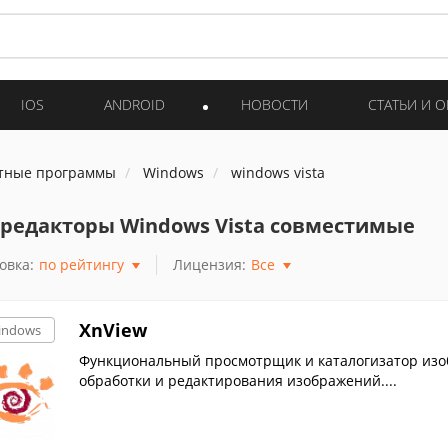
IOS
ANDROID
НОВОСТИ
СТАТЬИ И 
тные программы
Windows
windows vista
редакторы Windows Vista совместимые
овка:
по рейтингу
Лицензия:
Все
XnView
indows
Функциональный просмотрщик и каталогизатор изоб
обработки и редактирования изображений....