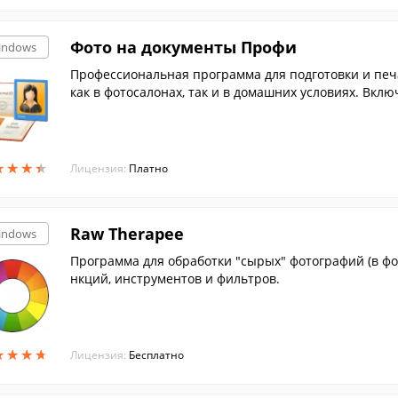
Фото на документы Профи
indows
Профессиональная программа для подготовки и печ
как в фотосалонах, так и в домашних условиях. Вкл
ны ...
★
★
★
★
★
★
★
★
Лицензия:
Платно
Raw Therapee
indows
Программа для обработки "сырых" фотографий (в ф
нкций, инструментов и фильтров.
★
★
★
★
★
★
★
★
Лицензия:
Бесплатно