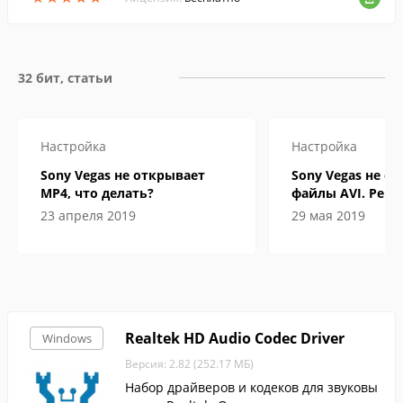
32 бит, статьи
Настройка
Настройка
Sony Vegas не открывает
Sony Vegas не о
MP4, что делать?
файлы AVI. Реш
проблемы
23 апреля 2019
29 мая 2019
Realtek HD Audio Codec Driver
Windows
Версия: 2.82 (252.17 МБ)
Набор драйверов и кодеков для звуковы