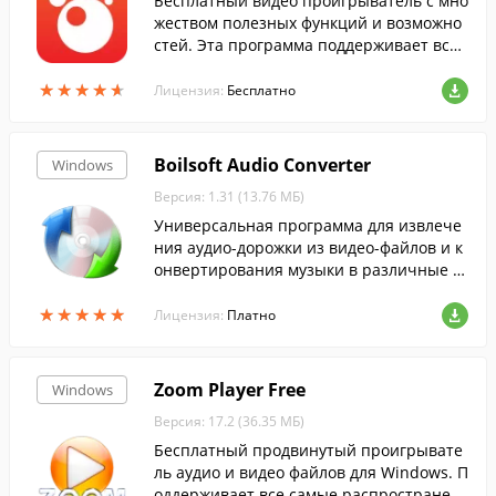
Бесплатный видео проигрыватель с мно
жеством полезных функций и возможно
стей. Эта программа поддерживает все
популярные медиа форматы и обеспечи
★
★
★
★
★
★
★
★
★
★
вает отличное качество видео, и не тре
Лицензия:
Бесплатно
бует у...
Boilsoft Audio Converter
Windows
Версия: 1.31 (13.76 МБ)
Универсальная программа для извлече
ния аудио-дорожки из видео-файлов и к
онвертирования музыки в различные ф
орматы.
★
★
★
★
★
★
★
★
★
★
Лицензия:
Платно
Zoom Player Free
Windows
Версия: 17.2 (36.35 МБ)
Бесплатный продвинутый проигрывате
ль аудио и видео файлов для Windows. П
оддерживает все самые распространен