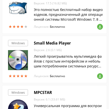
Версия: 17.5 (16.82 МБ)
Это полностью бесплатный набор видео
кодеков, предназначенный для операци
онной системы Microsoft Windows 7, 8 и
10.
★
★
★
★
★
★
★
★
★
★
Лицензия:
Бесплатно
Small Media Player
Windows
Версия: 2.6 (0.1 МБ)
Легкий проигрыватель мультимедиа фа
йлов с простым интерфейсом и неболь
шим потреблением системных ресурсо
в.
★
★
★
★
★
★
★
★
★
★
Лицензия:
Бесплатно
MPCSTAR
Windows
Версия: 6.1 (33.61 МБ)
Универсальная программа для воспрои