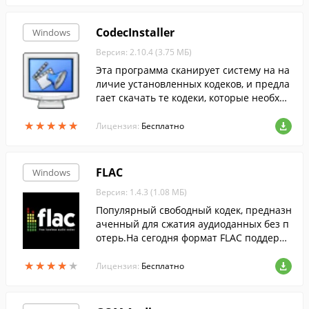
CodecInstaller
Windows
Версия: 2.10.4 (3.75 МБ)
Эта программа сканирует систему на на
личие установленных кодеков, и предла
гает скачать те кодеки, которые необход
имы для воспроизведения того или иног
★
★
★
★
★
★
★
★
★
★
о видео-файла.
Лицензия:
Бесплатно
FLAC
Windows
Версия: 1.4.3 (1.08 МБ)
Популярный свободный кодек, предназн
аченный для сжатия аудиоданных без п
отерь.На сегодня формат FLAC поддерж
ивается множеством аудиоприложени
★
★
★
★
★
★
★
★
★
★
й....
Лицензия:
Бесплатно