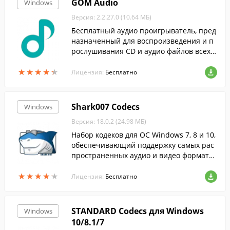
GOM Audio
Windows
Версия: 2.2.27.0 (10.64 МБ)
Бесплатный аудио проигрыватель, пред
назначенный для воспроизведения и п
рослушивания CD и аудио файлов всех р
аспространенных форматов.
★
★
★
★
★
★
★
★
★
★
Лицензия:
Бесплатно
Shark007 Codecs
Windows
Версия: 18.0.2 (24.98 МБ)
Набор кодеков для ОС Windows 7, 8 и 10,
обеспечивающий поддержку самых рас
пространенных аудио и видео формато
в.
★
★
★
★
★
★
★
★
★
★
Лицензия:
Бесплатно
STANDARD Codecs для Windows
Windows
10/8.1/7