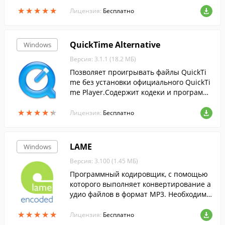
★
★
★
★
★
★
★
★
★
★
Лицензия:
Бесплатно
QuickTime Alternative
Windows
Версия: 3.1.1 (18.2 МБ)
Позволяет проигрывать файлы QuickTi
me без установки официального QuickTi
me Player.Содержит кодеки и программ
ы для воспроизведения видео в формат
★
★
★
★
★
★
★
★
★
★
е quicktime (mov, qt, 3gp и т.д.).
Лицензия:
Бесплатно
LAME
Windows
Версия: 3.100 (1.45 МБ)
Программный кодировщик, с помощью
которого выполняет конвертирование а
удио файлов в формат MP3. Необходим д
ля работы некоторых конвертеров....
★
★
★
★
★
★
★
★
★
★
Лицензия:
Бесплатно