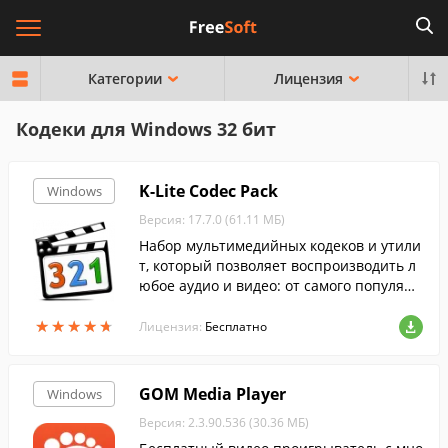
Категории
Лицензия
Кодеки для Windows 32 бит
K-Lite Codec Pack
Windows
Версия: 17.7.0 (61.11 МБ)
Набор мультимедийных кодеков и утили
т, который позволяет воспроизводить л
юбое аудио и видео: от самого популярн
ого до самого редкого формата....
★
★
★
★
★
★
★
★
★
★
Лицензия:
Бесплатно
GOM Media Player
Windows
Версия: 2.3.90.536 (30.36 МБ)