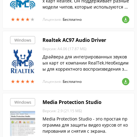
х карт Realtek. Он поддерживает разные
модели чипов, которые используются в
современных звуковых картах.
★
★
★
★
★
★
★
★
★
★
Лицензия:
Бесплатно
Realtek AC97 Audio Driver
Windows
Версия: А4.06 (17.87 МБ)
Драйвера для интегрированных звуков
ых карт от компании RealTek.Необходим
ы для корректного воспроизведения зву
ка на компьютерах с совместимыми зву
★
★
★
★
★
★
★
★
★
★
ковыми картами.
Лицензия:
Бесплатно
Media Protection Studio
Windows
Версия: 2.9 (21.15 МБ)
Media Protection Studio - это простая пр
ограмма для защиты видео курсов от ко
пирования и снятия с экрана.