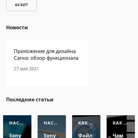
64 БИТ
Новости
Приложение для дизайна
Canva: обзор функционала
27 мая 2021
Сам себе программист -
Последние статьи
авторская колонка Павла
Ершова
27 мая 2021
НАСТР
НАСТР
КАК О
КАК О
ОЙКА
ОЙКА
ТКРЫТ
ТКРЫТ
Ь ФАЙ
Ь ФАЙ
Sony
Sony
Файл
Чем