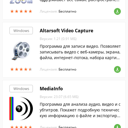
ные форматы медиа файлов.
★
★
★
★
★
★
★
★
★
★
Лицензия:
Бесплатно
Altarsoft Video Capture
Windows
Версия: 1.21 (0.91 МБ)
Программа для записи видео. Позволяет
записывать видео с веб-камеры, экрана,
файла, интернет-потока, набора картин
ок. Можно регулировать настройки цвет
★
★
★
★
★
★
★
★
★
★
а, яркость, контраст....
Лицензия:
Бесплатно
MediaInfo
Windows
Версия: 23.07 (6.65 МБ)
Программа для анализа аудио, видео и с
убтитров. Покажет подробную техничес
кую информацию о файле и экспортиру
ет ее в нужном виде.
★
★
★
★
★
★
★
★
★
★
Лицензия:
Бесплатно