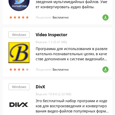
зведения мультимедийных файлов. Уме
ет конвертировать аудио файлы.
★
★
★
★
★
★
★
★
★
★
Лицензия:
Бесплатно
Video Inspector
Windows
Версия: 1.2 (0.41 МБ)
Программа для использования в развле
кательно-познавательных целях, в каче
стве дополнения к системе видеонаблю
дения.
★
★
★
★
★
★
★
★
★
★
Лицензия:
Бесплатно
DivX
Windows
Версия: 10.8.6 (2.32 МБ)
Это бесплатный набор программ и коде
ков для воспроизведения и конвертиро
вания видео-файлов популярных форма