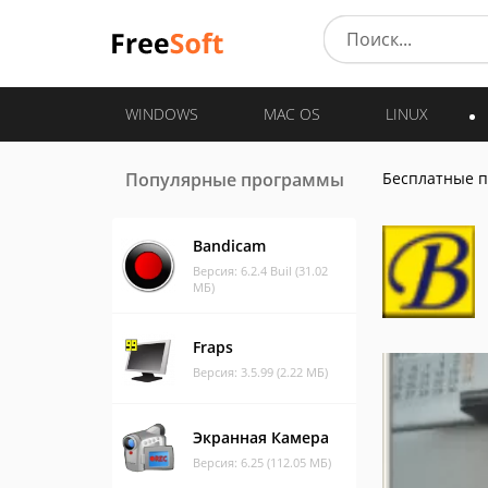
WINDOWS
MAC OS
LINUX
Популярные программы
Бесплатные 
Bandicam
Версия: 6.2.4 Buil (31.02
МБ)
Fraps
Версия: 3.5.99 (2.22 МБ)
Экранная Камера
Версия: 6.25 (112.05 МБ)