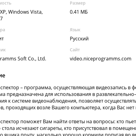
мость
Размер
XP, Windows Vista,
0.41 МБ
7
ура
Язык
ит
Русский
чик
Сайт
ramms Soft Co., Ltd.
video.niceprogramms.com
ие
спектор – программа, осуществляющая видеозапись в ф
а предназначена для использования в развлекательно–
ия к системе видеонаблюдения, позволяет осуществлять
в, проходящих возле Вашего компьютера, когда Вас нет
спектор поможет Вам найти ответы на вопросы: кто пьет
 стола исчезают сигареты, кто присутствовал в помещени
о ящика почту, насколько хорошо кормили попугая во вр