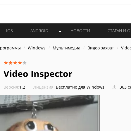
IOS
ANDROID
НОВОСТИ
СТАТЬИ И 
программы
Windows
Мультимедиа
Видео захват
Vide
Video Inspector
Версия:
1.2
Лицензия:
Бесплатно для Windows
363 с