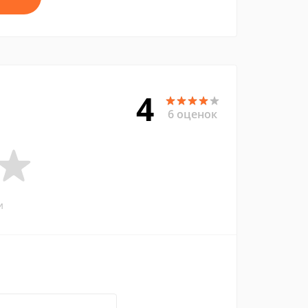
4
6 оценок
и