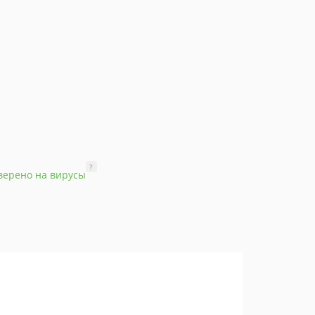
?
верено на вирусы