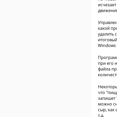
исчезает
движения
Управлен
какой пр
удалить 
итоговый
Windows 
Программ
при его 
файла пр
количест
Некоторы
что "пищ
запишет 
можно сн
сыр, как
т.д.