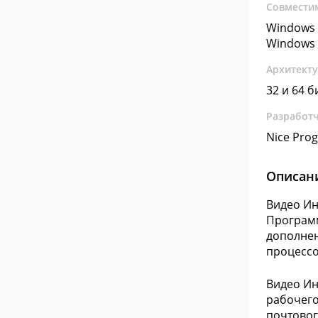
Совмести
Windows 
Windows 
Архитект
32 и 64 б
Разработ
Nice Prog
Описан
Видео Ин
Программ
дополнен
процессо
Видео Ин
рабочего
почтовог