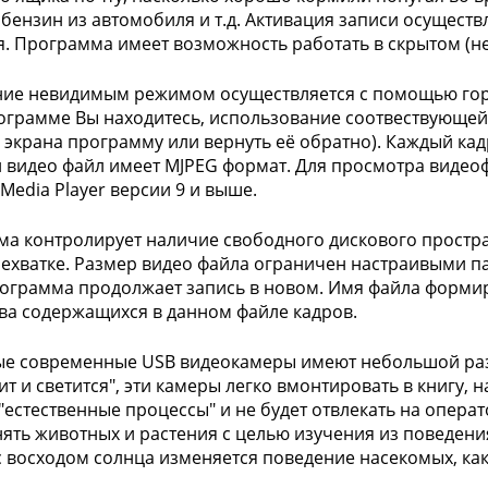
 бензин из автомобиля и т.д. Активация записи осущест
. Программа имеет возможность работать в скрытом (н
ие невидимым режимом осуществляется с помощью горя
ограмме Вы находитесь, использование соотвествующе
с экрана программу или вернуть её обратно). Каждый ка
 видео файл имеет MJPEG формат. Для просмотра видео
Media Player версии 9 и выше.
а контролирует наличие свободного дискового простр
нехватке. Размер видео файла ограничен настраивыми 
ограмма продолжает запись в новом. Имя файла формиру
ва содержащихся в данном файле кадров.
е современные USB видеокамеры имеют небольшой разме
ит и светится", эти камеры легко вмонтировать в книгу, 
"естественные процессы" и не будет отвлекать на опер
ять животных и растения с целью изучения из поведения
 с восходом солнца изменяется поведение насекомых, ка