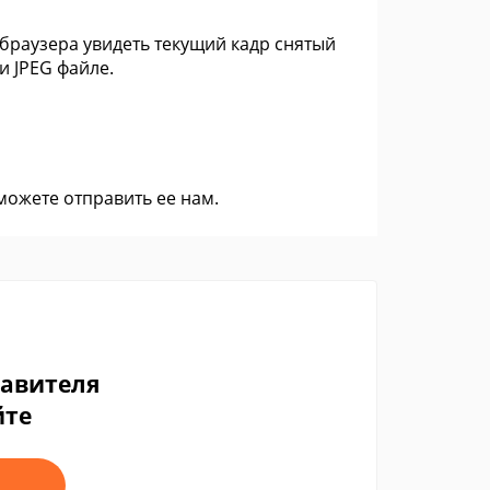
браузера увидеть текущий кадр снятый
и JPEG файле.
 можете
отправить ее нам
.
тавителя
йте