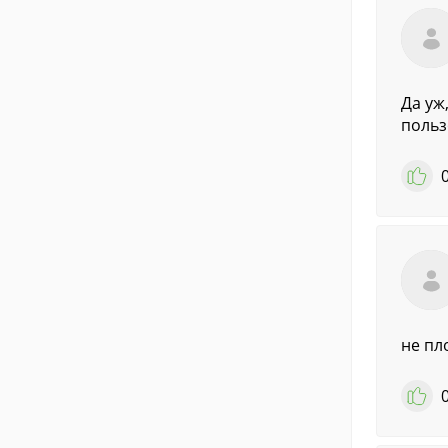
Да уж
польз
не пл