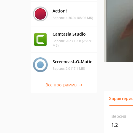
Action!
Версия: 4.36.0 (108.06 МБ)
Camtasia Studio
Версия: 2023.1.2 B (288.91
МБ)
Screencast-O-Matic
Версия: 2.0 (17.1 МБ)
Все программы →
Характери
Версия
1.2