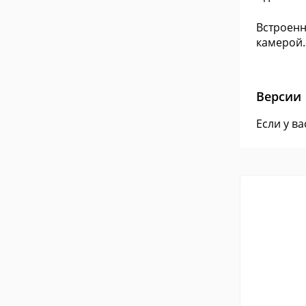
Встроенн
камерой.
Версии
Если у в