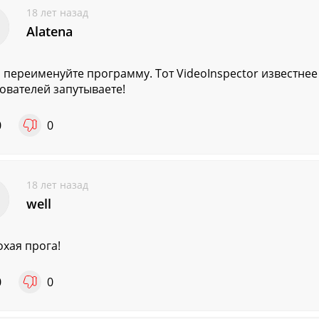
18 лет назад
Alatena
, переименуйте программу. Тот VideoInspector известнее
ователей запутываете!
0
0
18 лет назад
well
охая прога!
0
0