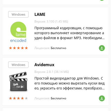
LAME
Windows
Версия: 3.100 (1.45 МБ)
Программный кодировщик, с помощью
которого выполняет конвертирование а
удио файлов в формат MP3. Необходим д
ля работы некоторых конвертеров....
★
★
★
★
★
★
★
★
★
★
Лицензия:
Бесплатно
Avidemux
Windows
Версия: 2.8.1 (38.14 МБ)
Простой видеоредактор для Windows. С
его помощью можно вырезать куски вид
ео, украсить его эффектами, преобразов
ать в разные популярные форматы.
★
★
★
★
★
★
★
★
★
★
Лицензия:
Бесплатно