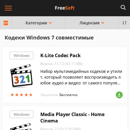
Категории
Лицензия
Кодеки Windows 7 совместимые
K-Lite Codec Pack
Windows
Версия: 17.7.0 (61.11 МБ)
Набор мультимедийных кодеков и утили
т, который позволяет воспроизводить л
юбое аудио и видео: от самого популярн
ого до самого редкого формата....
★
★
★
★
★
★
★
★
★
★
Лицензия:
Бесплатно
Media Player Classic - Home
Windows
Cinema
Версия: 2.0.0 (17.82 МБ)