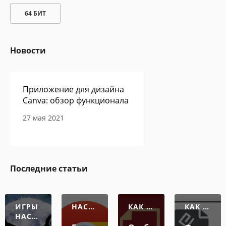
64 БИТ
Новости
Приложение для дизайна
Canva: обзор функционала
27 мая 2021
Сам себе программист -
Последние статьи
авторская колонка Павла
Ершова
27 мая 2021
ИГРЫ
НАСТР
КАК О
КАК О
НАСТР
ОЙКА
ТКРЫТ
ТКРЫТ
ОЙКА
Ь ФАЙ
Ь ФАЙ