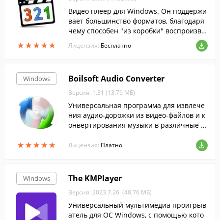
Видео плеер для Windows. Он поддержи
вает большинство форматов, благодаря
чему способен "из коробки" воспроизво
дить любые видео файлы, и не нуждаетс
★
★
★
★
★
★
★
★
★
★
Лицензия:
Бесплатно
я в дополнительных кодеках....
Boilsoft Audio Converter
Windows
Версия: 1.31 (13.76 МБ)
Универсальная программа для извлече
ния аудио-дорожки из видео-файлов и к
онвертирования музыки в различные ф
орматы.
★
★
★
★
★
★
★
★
★
★
Лицензия:
Платно
The KMPlayer
Windows
Версия: 2023.7.26. (48.76 МБ)
Универсальный мультимедиа проигрыв
атель для ОС Windows, с помощью кото