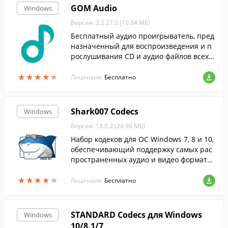
GOM Audio
Windows
Версия: 2.2.27.0 (10.64 МБ)
Бесплатный аудио проигрыватель, пред
назначенный для воспроизведения и п
рослушивания CD и аудио файлов всех р
аспространенных форматов.
★
★
★
★
★
★
★
★
★
★
Лицензия:
Бесплатно
Shark007 Codecs
Windows
Версия: 18.0.2 (24.98 МБ)
Набор кодеков для ОС Windows 7, 8 и 10,
обеспечивающий поддержку самых рас
пространенных аудио и видео формато
в.
★
★
★
★
★
★
★
★
★
★
Лицензия:
Бесплатно
STANDARD Codecs для Windows
Windows
10/8.1/7