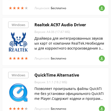
современных звуковых картах.
★
★
★
★
★
★
★
★
★
★
Лицензия:
Бесплатно
Realtek AC97 Audio Driver
Windows
Версия: А4.06 (17.87 МБ)
Драйвера для интегрированных звуков
ых карт от компании RealTek.Необходим
ы для корректного воспроизведения зву
ка на компьютерах с совместимыми зву
★
★
★
★
★
★
★
★
★
★
ковыми картами.
Лицензия:
Бесплатно
QuickTime Alternative
Windows
Версия: 3.1.1 (18.2 МБ)
Позволяет проигрывать файлы QuickTi
me без установки официального QuickTi
me Player.Содержит кодеки и программ
ы для воспроизведения видео в формат
★
★
★
★
★
★
★
★
★
★
е quicktime (mov, qt, 3gp и т.д.).
Лицензия:
Бесплатно