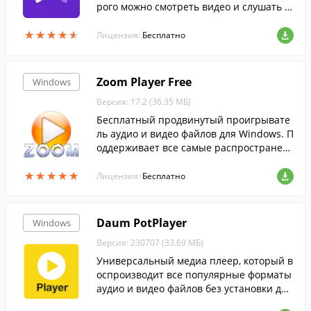
рого можно смотреть видео и слушать м
узыку во всех популярных форматах.
★
★
★
★
★
★
★
★
★
★
Лицензия:
Бесплатно
Zoom Player Free
Windows
Версия: 17.2 (36.35 МБ)
Бесплатный продвинутый проигрывате
ль аудио и видео файлов для Windows. П
оддерживает все самые распространен
ные форматы медиа файлов.
★
★
★
★
★
★
★
★
★
★
Лицензия:
Бесплатно
Daum PotPlayer
Windows
Версия: 230707 (33.69 МБ)
Универсальный медиа плеер, который в
оспроизводит все популярные форматы
аудио и видео файлов без установки доп
олнительных кодеков....