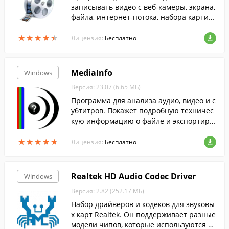
записывать видео с веб-камеры, экрана,
файла, интернет-потока, набора картин
ок. Можно регулировать настройки цвет
★
★
★
★
★
★
★
★
★
★
а, яркость, контраст....
Лицензия:
Бесплатно
MediaInfo
Windows
Версия: 23.07 (6.65 МБ)
Программа для анализа аудио, видео и с
убтитров. Покажет подробную техничес
кую информацию о файле и экспортиру
ет ее в нужном виде.
★
★
★
★
★
★
★
★
★
★
Лицензия:
Бесплатно
Realtek HD Audio Codec Driver
Windows
Версия: 2.82 (252.17 МБ)
Набор драйверов и кодеков для звуковы
х карт Realtek. Он поддерживает разные
модели чипов, которые используются в