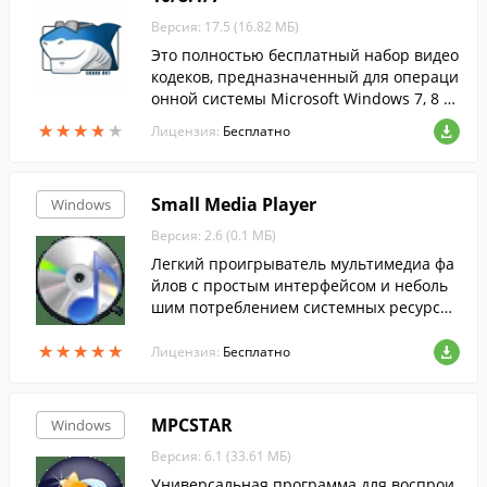
Версия: 17.5 (16.82 МБ)
Это полностью бесплатный набор видео
кодеков, предназначенный для операци
онной системы Microsoft Windows 7, 8 и
10.
★
★
★
★
★
★
★
★
★
★
Лицензия:
Бесплатно
Small Media Player
Windows
Версия: 2.6 (0.1 МБ)
Легкий проигрыватель мультимедиа фа
йлов с простым интерфейсом и неболь
шим потреблением системных ресурсо
в.
★
★
★
★
★
★
★
★
★
★
Лицензия:
Бесплатно
MPCSTAR
Windows
Версия: 6.1 (33.61 МБ)
Универсальная программа для воспрои