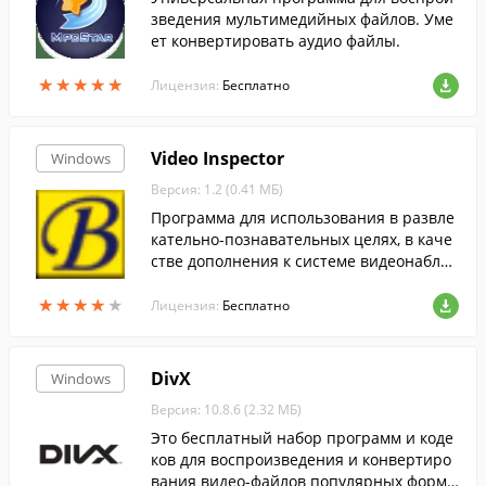
зведения мультимедийных файлов. Уме
ет конвертировать аудио файлы.
★
★
★
★
★
★
★
★
★
★
Лицензия:
Бесплатно
Video Inspector
Windows
Версия: 1.2 (0.41 МБ)
Программа для использования в развле
кательно-познавательных целях, в каче
стве дополнения к системе видеонаблю
дения.
★
★
★
★
★
★
★
★
★
★
Лицензия:
Бесплатно
DivX
Windows
Версия: 10.8.6 (2.32 МБ)
Это бесплатный набор программ и коде
ков для воспроизведения и конвертиро
вания видео-файлов популярных форма