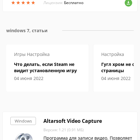
★
★
★
★
★
★
★
★
★
★
Лицензия:
Бесплатно
windows 7, статьи
Игры
Настройка
Настройка
Что делать, если Steam не
Гугл хром не от
видит установленную игру
страницы
04 июня 2022
04 июня 2022
Altarsoft Video Capture
Windows
Версия: 1.21 (0.91 МБ)
Программа для записи видео. Позволяет