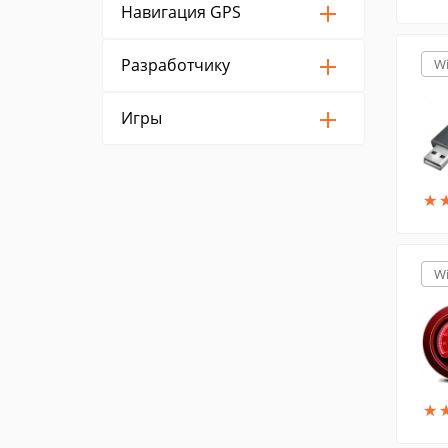
Навигация GPS
Разработчику
W
Игры
★
★
W
★
★