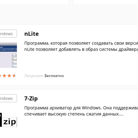
nLite
indows
Программа, которая позволяет создавать свои верс
nLite позволяет добавлять в образ системы драйвер
лен.
★
★
★
★
★
★
★
★
Лицензия:
Бесплатно
7-Zip
indows
Программа архиватор для Windows. Она поддержива
спечивает высокую степень сжатия данных....