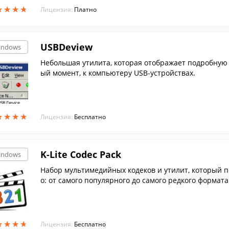
★
★
★
★
★
★
★
★
Лицензия:
Платно
USBDeview
indows
Небольшая утилита, которая отображает подробную
ый момент, к компьютеру USB-устройствах.
★
★
★
★
★
★
★
★
Лицензия:
Бесплатно
K-Lite Codec Pack
indows
Набор мультимедийных кодеков и утилит, который п
о: от самого популярного до самого редкого формата.
★
★
★
★
★
★
★
★
Лицензия:
Бесплатно