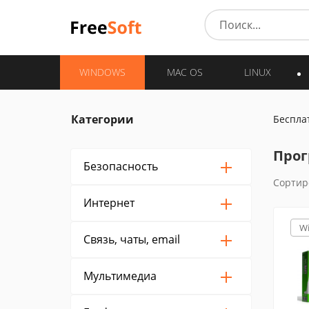
WINDOWS
MAC OS
LINUX
Категории
Беспла
Прог
Безопасность
Сортир
Интернет
W
Связь, чаты, email
Мультимедиа