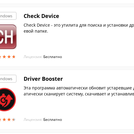
Check Device
indows
Check Device - это утилита для поиска и установки 
евой папке.
★
★
★
★
★
★
★
★
Лицензия:
Бесплатно
Driver Booster
indows
Эта программа автоматически обновит устаревшие 
атически сканирует систему, скачивает и устанавлив
★
★
★
★
★
★
★
★
Лицензия:
Бесплатно