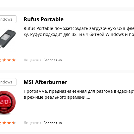
Rufus Portable
indows
Rufus Portable поможетсоздать загрузочную USB-фл
ку. Руфус подходит для 32- и 64-битной Windows и п
★
★
★
★
★
★
★
★
Лицензия:
Бесплатно
MSI Afterburner
indows
Программа, предназначенная для разгона видеокарт
в режиме реального времени....
★
★
★
★
★
★
★
★
Лицензия:
Бесплатно