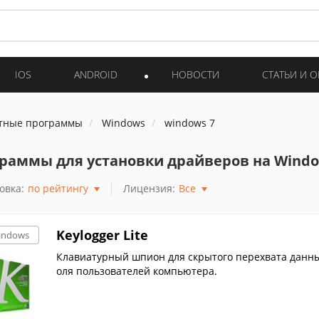
IOS
ANDROID
НОВОСТИ
СТАТЬИ И 
тные программы
Windows
windows 7
раммы для установки драйверов на Windo
овка:
по рейтингу
Лицензия:
Все
Keylogger Lite
indows
Клавиатурный шпион для скрытого перехвата данных
оля пользователей компьютера.