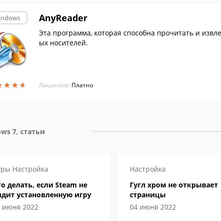
AnyReader
indows
Эта программа, которая способна прочитать и извлечь данные с поврежденных или плохо читаем
ых носителей.
★
★
★
★
★
★
★
★
Лицензия:
Платно
ws 7, статьи
гры
Настройка
Настройка
о делать, если Steam не
Гугл хром не открывает
идит установленную игру
страницы
 июня 2022
04 июня 2022