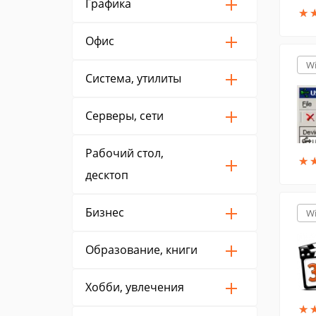
Графика
★
★
Офис
W
Система, утилиты
Серверы, сети
Рабочий стол,
★
★
десктоп
Бизнес
W
Образование, книги
Хобби, увлечения
★
★