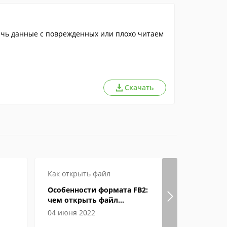
Скачать
Как открыть файл
Как откры
Особенности формата FB2:
Формат eP
чем открыть файл
открыват
электронной книги
04 июня 2022
04 июня 2