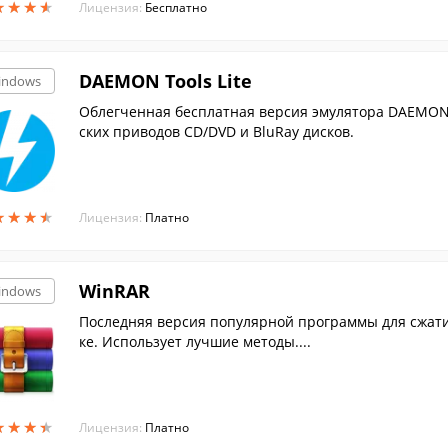
★
★
★
★
★
★
★
★
Лицензия:
Бесплатно
DAEMON Tools Lite
indows
Облегченная бесплатная версия эмулятора DAEMON 
ских приводов CD/DVD и BluRay дисков.
★
★
★
★
★
★
★
★
Лицензия:
Платно
WinRAR
indows
Последняя версия популярной программы для сжати
ке. Использует лучшие методы....
★
★
★
★
★
★
★
★
Лицензия:
Платно