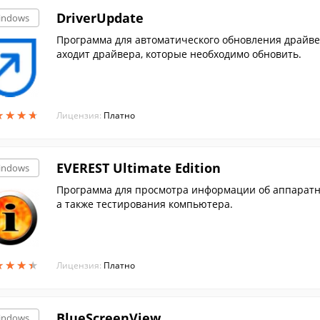
DriverUpdate
indows
Программа для автоматического обновления драйве
аходит драйвера, которые необходимо обновить.
★
★
★
★
★
★
★
★
Лицензия:
Платно
EVEREST Ultimate Edition
indows
Программа для просмотра информации об аппаратн
а также тестирования компьютера.
★
★
★
★
★
★
★
★
Лицензия:
Платно
BlueScreenView
indows