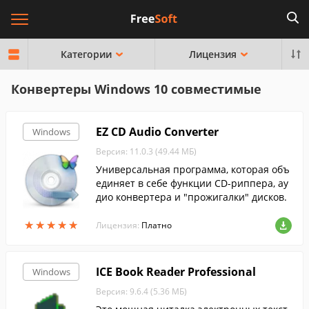
Категории
Лицензия
Конвертеры Windows 10 совместимые
EZ CD Audio Converter
Windows
Версия: 11.0.3 (49.44 МБ)
Универсальная программа, которая объ
единяет в себе функции CD-риппера, ау
дио конвертера и "прожигалки" дисков.
★
★
★
★
★
★
★
★
★
★
Лицензия:
Платно
ICE Book Reader Professional
Windows
Версия: 9.6.4 (5.36 МБ)