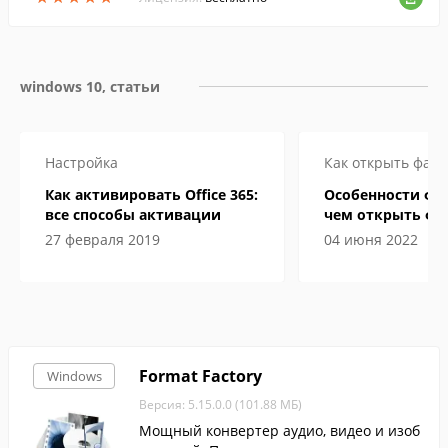
windows 10, статьи
Настройка
Как открыть файл
Как активировать Office 365:
Особенности фор
все способы активации
чем открыть фа
электронной кн
27 февраля 2019
04 июня 2022
Format Factory
Windows
Версия: 5.15.0.0 (101.88 МБ)
Мощный конвертер аудио, видео и изоб