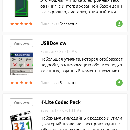
Это мощная читалка электронных текст
ов (книг) с интегрированной базой данн
ых, скроллер, листалка, книжный имитат
ор с поддержкой скинов. Также умеет со
★
★
★
★
★
★
★
★
★
★
здавать MP3, видео книги и слайдшоу....
Лицензия:
Бесплатно
USBDeview
Windows
Версия: 3.03 (0.12 МБ)
Небольшая утилита, которая отображает
подробную информацию обо всех подкл
юченных, в данный момент, к компьюте
ру USB-устройствах.
★
★
★
★
★
★
★
★
★
★
Лицензия:
Бесплатно
K-Lite Codec Pack
Windows
Версия: 17.7.0 (61.11 МБ)
Набор мультимедийных кодеков и утили
т, который позволяет воспроизводить л
юбое аудио и видео: от самого популярн