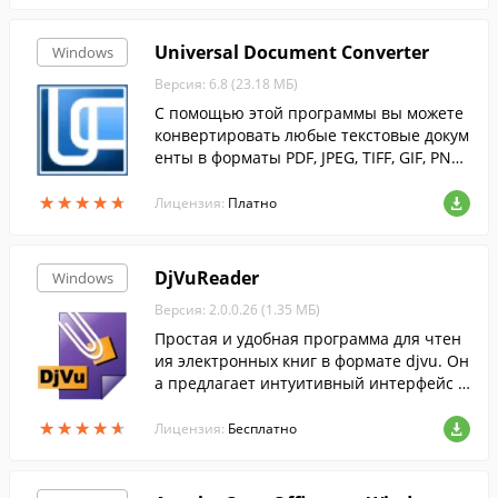
Universal Document Converter
Windows
Версия: 6.8 (23.18 МБ)
С помощью этой программы вы можете
конвертировать любые текстовые докум
енты в форматы PDF, JPEG, TIFF, GIF, PNG
и др.
★
★
★
★
★
★
★
★
★
★
Лицензия:
Платно
DjVuReader
Windows
Версия: 2.0.0.26 (1.35 МБ)
Простая и удобная программа для чтен
ия электронных книг в формате djvu. Он
а предлагает интуитивный интерфейс с
поддержкой вкладок, и два режима отоб
★
★
★
★
★
★
★
★
★
★
ражения страниц....
Лицензия:
Бесплатно