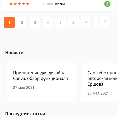
★
★
★
★
★
★
★
★
★
★
Лицензия:
Платно
1
2
3
4
5
6
7
8
9
Новости
Приложение для дизайна
Сам себе прог
Canva: обзор функционала
авторская кол
Ершова
27 мая 2021
27 мая 2021
Последние статьи