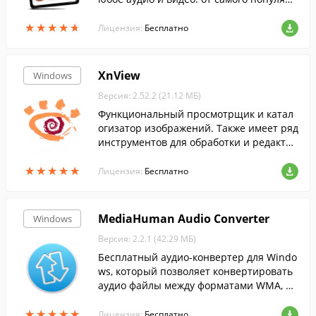
ого до самого редкого формата....
★
★
★
★
★
★
★
★
★
★
Лицензия:
Бесплатно
XnView
Windows
Версия: 2.52.2 (21.12 МБ)
Функциональный просмотрщик и катал
огизатор изображений. Также имеет ряд
инструментов для обработки и редактир
ования изображений....
★
★
★
★
★
★
★
★
★
★
Лицензия:
Бесплатно
MediaHuman Audio Converter
Windows
Версия: 2.2.1 (42.29 МБ)
Бесплатный аудио-конвертер для Windo
ws, который позволяет конвертировать
аудио файлы между форматами WMA, M
P3, AAC, WAV, FLAC, OGG, AIFF и Apple Los
★
★
★
★
★
★
★
★
★
★
eless....
Лицензия:
Бесплатно