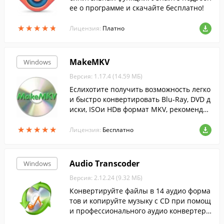
ее о программе и скачайте бесплатно!
★
★
★
★
★
★
★
★
★
★
Лицензия:
Платно
MakeMKV
Windows
Версия: 1.17.4 (14.59 МБ)
Еслихотите получить возможность легко
и быстро конвертировать Blu-Ray, DVD д
иски, ISOи HDв формат MKV, рекомендуе
м скачать MakeMKV.
★
★
★
★
★
★
★
★
★
★
Лицензия:
Бесплатно
Audio Transcoder
Windows
Версия: 2.12.24 (9.32 МБ)
Конвертируйте файлы в 14 аудио форма
тов и копируйте музыку с CD при помощ
и профессионального аудио конвертера
со встроенным CD-рипером.