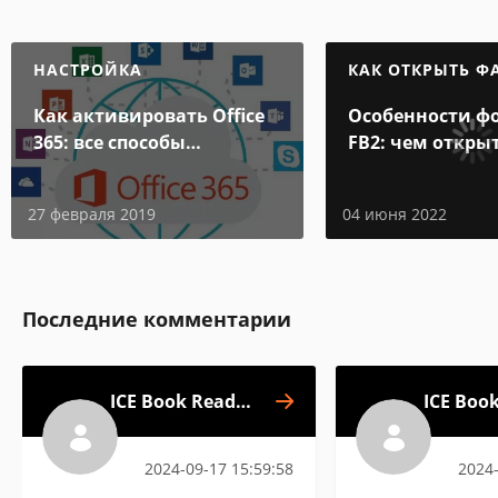
НАСТРОЙКА
КАК ОТКРЫТЬ Ф
Как активировать Office
Особенности ф
365: все способы
FB2: чем откры
активации
электронной к
27 февраля 2019
04 июня 2022
Последние комментарии
ICE Book Reader
ICE Boo
Professional
Prof
2024-09-17 15:59:58
2024-