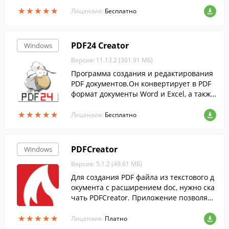
★
★
★
★
★
★
★
★
★
★
Лицензия:
Бесплатно
PDF24 Creator
Windows
Версия: 11.13.2 (301.91 МБ)
Программа создания и редактирования
PDF документов.Он конвертирует в PDF
формат документы Word и Excel, а также
графические файлы....
★
★
★
★
★
★
★
★
★
★
Лицензия:
Бесплатно
PDFCreator
Windows
Версия: 5.1.2 (49.61 МБ)
Для создания PDF файла из текстового д
окумента с расширением doc, нужно ска
чать PDFCreator. Приложение позволяет
преобразовать текст, напечатанный в В
★
★
★
★
★
★
★
★
★
★
орде или Блокноте без конвертеров.
Лицензия:
Платно