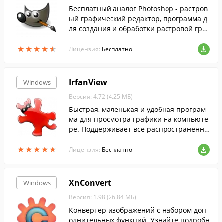
Бесплатный аналог Photoshop - растров
ый графический редактор, программа д
ля создания и обработки растровой гра
фики и частичной поддержкой работы с
★
★
★
★
★
★
★
★
★
★
векторной графикой....
Лицензия:
Бесплатно
IrfanView
Windows
Версия: 4.72 (4.25 МБ)
Быстрая, маленькая и удобная програм
ма для просмотра графики на компьюте
ре. Поддерживает все распространенны
е графические форматы.
★
★
★
★
★
★
★
★
★
★
Лицензия:
Бесплатно
XnConvert
Windows
Версия: 1.98 (26.84 МБ)
Конвертер изображений с набором доп
олнительных функций. Узнайте подробн