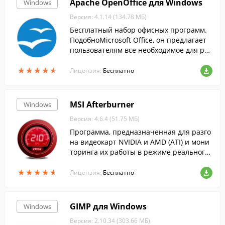
Apache OpenOffice для Windows
Windows
Версия: 4.1.14 (134.78 МБ)
Бесплатный набор офисных программ.
ПодобноMicrosoft Office, он предлагает
пользователям все необходимое для раб
оты с электронными документами....
★
★
★
★
★
★
★
★
★
★
Лицензия:
Бесплатно
MSI Afterburner
Windows
Версия: 4.6.4 (51.75 МБ)
Программа, предназначенная для разго
на видеокарт NVIDIA и AMD (ATI) и мони
торинга их работы в режиме реального
времени....
★
★
★
★
★
★
★
★
★
★
Лицензия:
Бесплатно
GIMP для Windows
Windows
Версия: 2.10.34 (303.66 МБ)