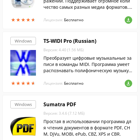
ражений. Поддерживает огромное коли
чество самых разных медиа форматов....
★
★
★
★
★
★
★
★
★
★
Лицензия:
Бесплатно
TS-WIDI Pro (Russian)
Windows
Версия: 4.40 (1.56 МБ)
Преобразует цифровые музыкальные за
писи в команды MIDI. Программа умеет
распознавать полифоническую музыку,
то есть содержащую много голосов.
★
★
★
★
★
★
★
★
★
★
Лицензия:
Бесплатно
Sumatra PDF
Windows
Версия: 3.4.6 (7.12 МБ)
Простая в использовании программа дл
я чтения документов в формате PDF, CH
M, DjVu, MOBI, ePub, CBZ, XPS и CBR.