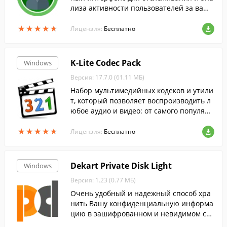
лиза активности пользователей за ваши
м компьютером.
★
★
★
★
★
★
★
★
★
★
Лицензия:
Бесплатно
K-Lite Codec Pack
Windows
Версия: 17.7.0 (61.11 МБ)
Набор мультимедийных кодеков и утили
т, который позволяет воспроизводить л
юбое аудио и видео: от самого популярн
ого до самого редкого формата....
★
★
★
★
★
★
★
★
★
★
Лицензия:
Бесплатно
Dekart Private Disk Light
Windows
Версия: 1.23 (0.77 МБ)
Очень удобный и надежный способ хра
нить Вашу конфиденциальную информа
цию в зашифрованном и невидимом сос
тоянии.