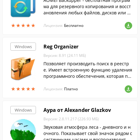
AOMEI Backupper - бесплатная програм
ма для резервного копирования и восст
ановления любых файлов, дисков или р
азделов.
★
★
★
★
★
★
★
★
★
★
Лицензия:
Бесплатно
Reg Organizer
Windows
Версия: 8.91 (24.11 МБ)
Позволяет производить поиск в реестр
е. Имеет встроенную функцию удаления
программного обеспечения, которая по
зволяет производить полное удаление п
★
★
★
★
★
★
★
★
★
★
рограмм без остатков....
Лицензия:
Платно
Аура от Alexander Glazkov
Windows
Версия: 2.8.11.217 (226.93 МБ)
Звуковая атмосфера леса - дневного и н
очного. Показывает свой значок рядом с
системными часами и воспроизводит р