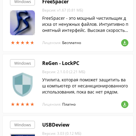
FreeSpacer
Windows
Версия: v1.67 (0.81 МБ)
FreeSpacer - это мощный чистильщик д
иска от ненужных файлов. Интуитивно п
онятный интерфейс. Высокая скорость
поиска.
★
★
★
★
★
★
★
★
★
★
Лицензия:
Бесплатно
ReGen - LockPC
Windows
Версия: 2.1.0.0 (2.21 МБ)
Утилита, которая поможет защитить ва
ш компьютер от несанкционированного
использования, пока вас нет рядом.
★
★
★
★
★
★
★
★
★
★
Лицензия:
Платно
USBDeview
Windows
Версия: 3.03 (0.12 МБ)