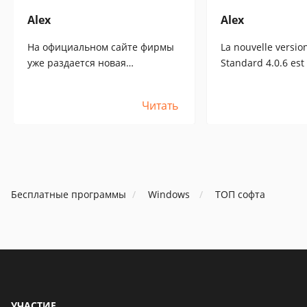
Alex
Alex
На официальном сайте фирмы
La nouvelle versio
уже раздается новая
Standard 4.0.6 est
бесплатная версия Standard
disponible sur le si
4.0.6.Прекрасно работает
la société. Elle fo
Читать
и,кстати, удаляется без
peut être supprim
проблем. Сам пробовал. Надо
problème. Je l'ai e
бы вывесить на сайте freeSOFT.
même. Il devrait êt
[:+5:]
le site Web de free
Бесплатные программы
Windows
ТОП софта
УЧАСТИЕ