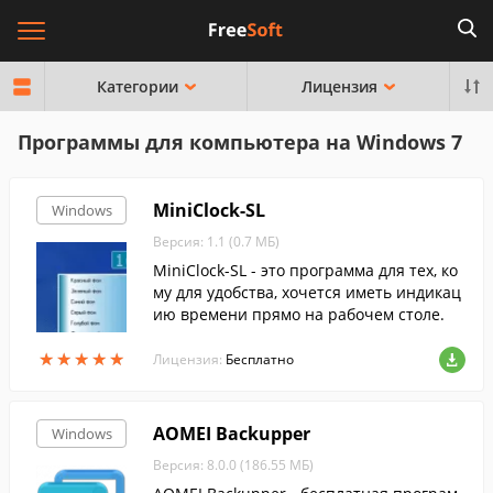
Категории
Лицензия
Программы для компьютера на Windows 7
MiniClock-SL
Windows
Версия: 1.1 (0.7 МБ)
MiniClock-SL - это программа для тех, ко
му для удобства, хочется иметь индикац
ию времени прямо на рабочем столе.
★
★
★
★
★
★
★
★
★
★
Лицензия:
Бесплатно
AOMEI Backupper
Windows
Версия: 8.0.0 (186.55 МБ)