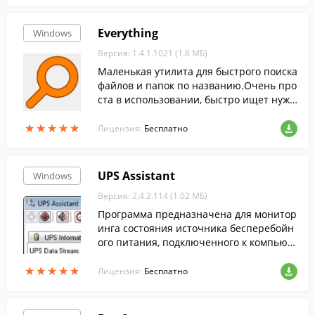
Everything
Windows
Версия: 1.4.1.1021 (1.8 МБ)
Маленькая утилита для быстрого поиска
файлов и папок по названию.Очень про
ста в использовании, быстро ищет нужн
ые файлы и обладает понятным интерф
★
★
★
★
★
★
★
★
★
★
ейсом....
Лицензия:
Бесплатно
UPS Assistant
Windows
Версия: 2.4.2.114 (1.02 МБ)
Программа предназначена для монитор
инга состояния источника бесперебойн
ого питания, подключенного к компьют
еру через USB или COM-порт и поддерж
★
★
★
★
★
★
★
★
★
★
ивающего протокол Megatec.
Лицензия:
Бесплатно