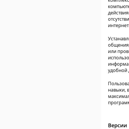
комплекс
компьюте
действия
отсутств
интернет
Устанавл
общения,
или пров
использо
информац
удобной 
Пользова
навыки, 
максимал
программ
Версии