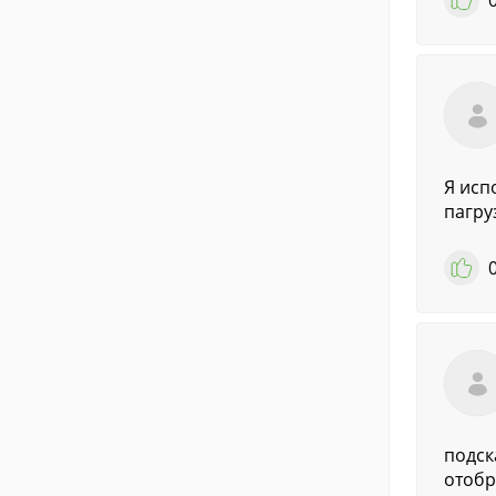
Я исп
пагру
подск
отобр