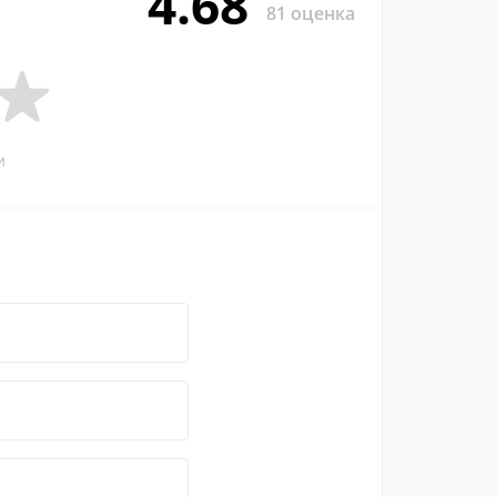
4.68
81 оценка
и