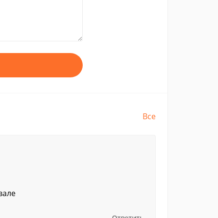
Все
вале
Ответить