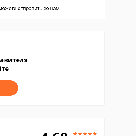
 можете
отправить ее нам
.
тавителя
йте