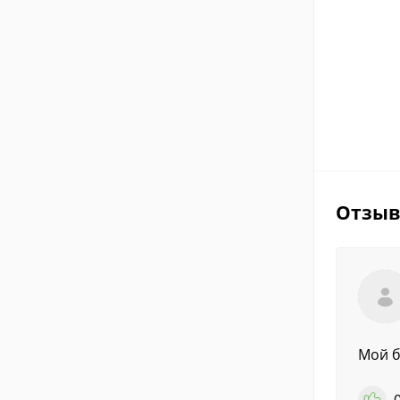
Отзы
Мой б