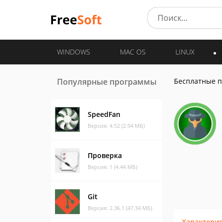
WINDOWS
MAC OS
LINUX
Популярные программы
Бесплатные 
SpeedFan
Версия: 4.52 (2.94 МБ)
Проверка
Версия: 1 (4.44 МБ)
Git
Версия: 2.36.1 (47.34 МБ)
Характери