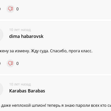
0
0
10 лет назад
dima habarovsk
жену за измену. Жду суда. Спасибо, прога класс.
0
0
10 лет назад
Karabas Barabas
 даже неплохой шпион! теперь я знаю пароли всех кто си