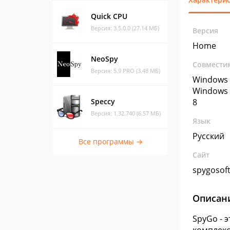
Quick CPU
Версия: 3.5.0.0 (27.14 МБ)
Версия
Home
NeoSpy
Совмести
Версия: 5.9 PRO (3.48 МБ)
Windows 
Windows 
Speccy
8
Версия: 1.32.740 (6.57 МБ)
Язык
Русский
Все программы →
Сайт
spygosof
Описан
SpyGo - 