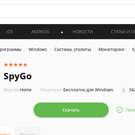
IOS
ANDROID
НОВОСТИ
СТАТЬИ И 
программы
Windows
Система, утилиты
Мониторинг
S
SpyGo
Версия:
Home
Лицензия:
Бесплатно для Windows
34
Скачать
Про
стики
Версии