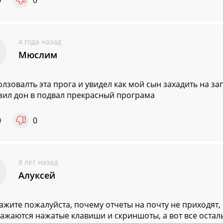
0
0
4 года назад
Мюслим
олзовалть эта прога и увидел как мой сын захадить на з
зил дон в подвал прекрасный програма
0
0
8 лет назад
Алуксей
ажите пожалуйста, почему отчеты на почту не приходят, 
ажаются нажатые клавиши и скриншоты, а вот все остал