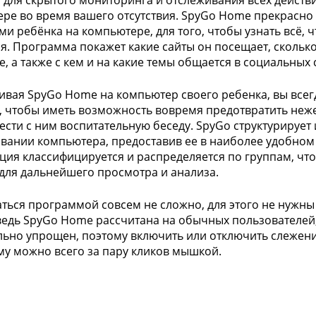
 для скрытого мониторинга и отслеживания всех дейст
ре во время вашего отсутствия. SpyGo Home прекрасно
ми ребёнка на компьютере, для того, чтобы узнать всё, 
ия. Программа покажет какие сайты он посещает, сколько
е, а также с кем и на какие темы общается в социальных 
ивая SpyGo Home на компьютер своего ребенка, вы всегда
 чтобы иметь возможность вовремя предотвратить неж
ести с ним воспитательную беседу. SpyGo структурируе
вании компьютера, предоставив ее в наиболее удобном 
ия классифицируется и распределяется по группам, что
для дальнейшего просмотра и анализа.
ться программой совсем не сложно, для этого не нужны
ведь SpyGo Home рассчитана на обычных пользователей,
ьно упрощен, поэтому включить или отключить слежени
у можно всего за пару кликов мышкой.