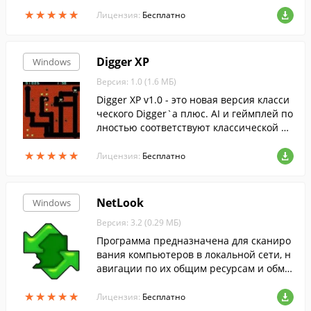
в сразу, 30 MP3 тегов
★
★
★
★
★
★
★
★
★
★
Лицензия:
Бесплатно
Digger XP
Windows
Версия: 1.0 (1.6 МБ)
Digger XP v1.0 - это новая версия класси
ческого Digger`a плюс. AI и геймплей по
лностью соответствуют классической иг
ре. ПоддержкаWindows.
★
★
★
★
★
★
★
★
★
★
Лицензия:
Бесплатно
NetLook
Windows
Версия: 3.2 (0.29 МБ)
Программа предназначена для сканиро
вания компьютеров в локальной сети, н
авигации по их общим ресурсам и обме
на сетевыми сообщениями.
★
★
★
★
★
★
★
★
★
★
Лицензия:
Бесплатно