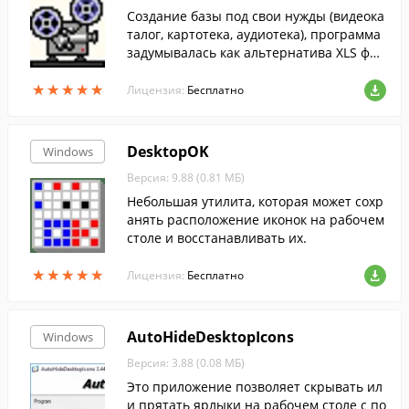
Cоздание базы под свои нужды (видеока
талог, картотека, аудиотека), программа
задумывалась как альтернатива XLS фай
лам, которые не совсем могли удовлетво
★
★
★
★
★
★
★
★
★
★
рить все нужды.
Лицензия:
Бесплатно
DesktopOK
Windows
Версия: 9.88 (0.81 МБ)
Небольшая утилита, которая может сохр
анять расположение иконок на рабочем
столе и восстанавливать их.
★
★
★
★
★
★
★
★
★
★
Лицензия:
Бесплатно
AutoHideDesktopIcons
Windows
Версия: 3.88 (0.08 МБ)
Это приложение позволяет скрывать ил
и прятать ярлыки на рабочем столе с по