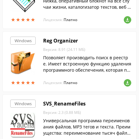
нижка, оперативный блокнот на все слу
чаи жизни, каталогизатор текстов, веб с
траниц, документов.
★
★
★
★
★
★
★
★
★
★
Лицензия:
Платно
Reg Organizer
Windows
Версия: 8.91 (24.11 МБ)
Позволяет производить поиск в реестр
е. Имеет встроенную функцию удаления
программного обеспечения, которая по
зволяет производить полное удаление п
★
★
★
★
★
★
★
★
★
★
рограмм без остатков....
Лицензия:
Платно
SVS_RenameFiles
Windows
Версия: 2.3 (0.88 МБ)
Универсальная программа переименов
ания файлов, MP3 тегов и текста. Преим
ущества: переименование тысяч файло