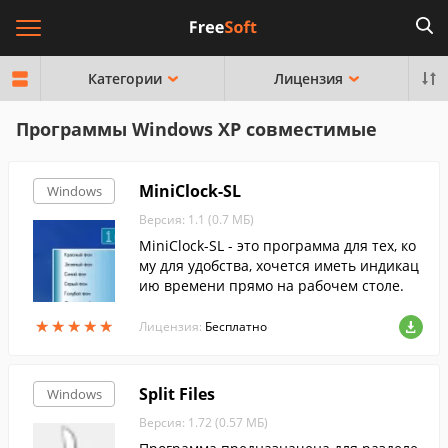
Категории
Лицензия
Программы Windows XP совместимые
MiniClock-SL
Windows
Версия: 1.1 (0.7 МБ)
MiniClock-SL - это программа для тех, ко
му для удобства, хочется иметь индикац
ию времени прямо на рабочем столе.
★
★
★
★
★
★
★
★
★
★
Лицензия:
Бесплатно
Split Files
Windows
Версия: 1.72 (0.57 МБ)