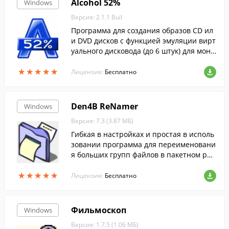
Alcohol 52%
Windows
Версия: 2.1.1 Buil
Программа для создания образов CD ил
и DVD дисков с функцией эмуляции вирт
уального дисковода (до 6 штук) для монт
ирования образов.
★
★
★
★
★
★
★
★
★
★
Лицензия:
Бесплатно
Den4B ReNamer
Windows
Версия: 7.3 (3.87 МБ)
Гибкая в настройках и простая в исполь
зовании программа для переименовани
я больших групп файлов в пакетном реж
име....
★
★
★
★
★
★
★
★
★
★
Лицензия:
Бесплатно
Фильмоскоп
Windows
Версия: 1.7.5 (1.06 МБ)