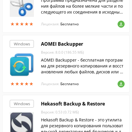
Программа предназначена для разделе
ния файлов на более мелкие части и по
следующего их соединения в исходный
файл. Очень часто это используется пр
★
★
★
★
★
★
★
★
★
★
и загрузке файлов на сервер, который о
Лицензия:
Бесплатно
раничивает объем принимаемых файло
в.
AOMEI Backupper
Windows
Версия: 8.0.0 (186.55 МБ)
AOMEI Backupper - бесплатная програм
ма для резервного копирования и восст
ановления любых файлов, дисков или р
азделов.
★
★
★
★
★
★
★
★
★
★
Лицензия:
Бесплатно
Hekasoft Backup & Restore
Windows
Версия: 0.53 (0.72 МБ)
Hekasoft Backup & Restore - это утилита
для резервного копирования пользоват
ельской директории веб-браузеров и др