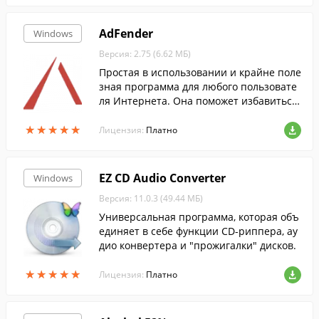
AdFender
Windows
Версия: 2.75 (6.62 МБ)
Простая в использовании и крайне поле
зная программа для любого пользовате
ля Интернета. Она поможет избавиться
от назойливых рекламных баннеров на
★
★
★
★
★
★
★
★
★
★
веб-сайтах.
Лицензия:
Платно
EZ CD Audio Converter
Windows
Версия: 11.0.3 (49.44 МБ)
Универсальная программа, которая объ
единяет в себе функции CD-риппера, ау
дио конвертера и "прожигалки" дисков.
★
★
★
★
★
★
★
★
★
★
Лицензия:
Платно