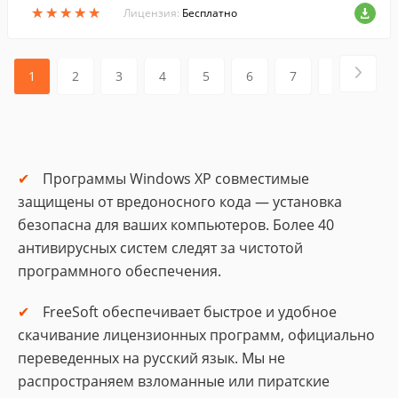
★
★
★
★
★
★
★
★
★
★
еру. Программа проста и легка в исполь
Лицензия:
Бесплатно
зовании.
1
2
3
4
5
6
7
8
9
Программы Windows XP совместимые
защищены от вредоносного кода — установка
безопасна для ваших компьютеров. Более 40
антивирусных систем следят за чистотой
программного обеспечения.
FreeSoft обеспечивает быстрое и удобное
скачивание лицензионных программ, официально
переведенных на русский язык. Мы не
распространяем взломанные или пиратские