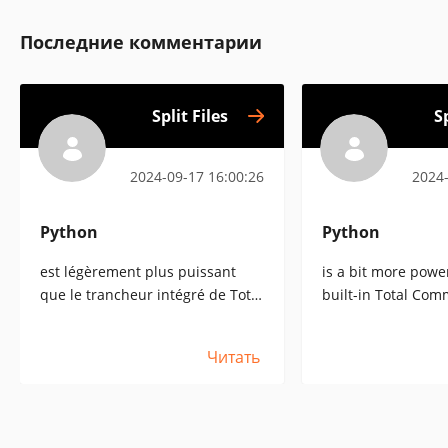
Последние комментарии
Split Files
Sp
2024-09-17 16:00:26
2024-
Python
Python
est légèrement plus puissant
is a bit more powe
que le trancheur intégré de Total
built-in Total Com
Commander (il vous permet de
(it allows you to div
diviser en parties égales plutôt
equal parts instea
Читать
que de spécifier une taille), mais
the size), but in mo
dans la plupart des cas c'est
insignificant and T
insignifiant et Total Commander
Commander will b
sera plus que suffisant.
sufficient.