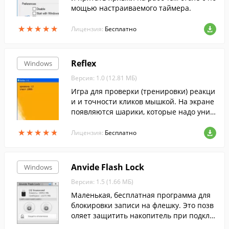
мощью настраиваемого таймера.
★
★
★
★
★
★
★
★
★
★
Лицензия:
Бесплатно
Reflex
Windows
Версия: 1.0 (12.81 МБ)
Игра для проверки (тренировки) реакци
и и точности кликов мышкой. На экране
появляются шарики, которые надо унич
тожать, кликая по ним.
★
★
★
★
★
★
★
★
★
★
Лицензия:
Бесплатно
Anvide Flash Lock
Windows
Версия: 1.5 (1.66 МБ)
Маленькая, бесплатная программа для
блокировки записи на флешку. Это позв
оляет защитить накопитель при подклю
чении к заражённому вирусом компьют