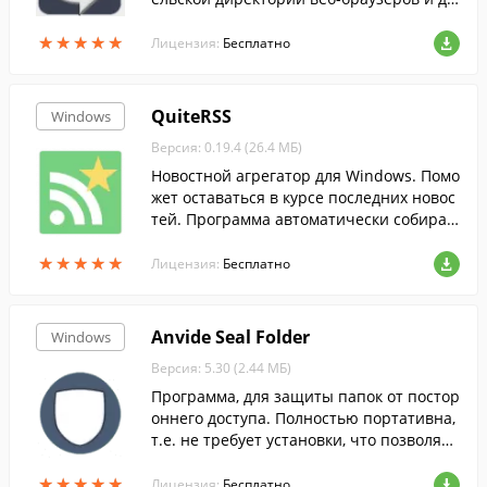
угих программ.
★
★
★
★
★
★
★
★
★
★
Лицензия:
Бесплатно
QuiteRSS
Windows
Версия: 0.19.4 (26.4 МБ)
Новостной агрегатор для Windows. Помо
жет оставаться в курсе последних новос
тей. Программа автоматически собирае
т и загружает новости с указанных сайт
★
★
★
★
★
★
★
★
★
★
ов или блогов.
Лицензия:
Бесплатно
Anvide Seal Folder
Windows
Версия: 5.30 (2.44 МБ)
Программа, для защиты папок от постор
оннего доступа. Полностью портативна,
т.е. не требует установки, что позволяет
пользоваться ей на флешке.
★
★
★
★
★
★
★
★
★
★
Лицензия:
Бесплатно