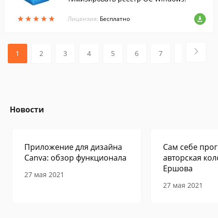
★
★
★
★
★
★
★
★
★
★
Лицензия:
Бесплатно
1
2
3
4
5
6
7
8
9
Новости
Приложение для дизайна
Сам себе прог
Canva: обзор функционала
авторская кол
Ершова
27 мая 2021
27 мая 2021