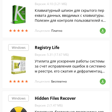
Версия: 4.10 (3.21 МБ)
Клавиатурный шпион для скрытого пер
ехвата данных, вводимых с клавиатуры.
Полезен для контроля пользователей ко
мпьютера.
★
★
★
★
★
★
★
★
★
★
Лицензия:
Платно
Registry Life
Windows
Версия: 5.31 (17.67 МБ)
Утилита для ускорения работы системы
за счет исправления ошибок в системно
м реестре, его сжатия и дефрагментаци
ии. В отличие от похожих программ вып
★
★
★
★
★
★
★
★
★
★
олняет оптимизацию реестра до загрузк
Лицензия:
Бесплатно
и ...
Hidden Files Recover
Windows
Версия: 2 (1.47 МБ)
Крохотная, бесплатная программка для