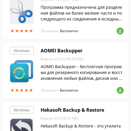
Программа предназначена для разделе
ния файлов на более мелкие части и по
следующего их соединения в исходный
файл. Очень часто это используется пр
★
★
★
★
★
★
★
★
★
★
и загрузке файлов на сервер, который о
Лицензия:
Бесплатно
раничивает объем принимаемых файло
в.
AOMEI Backupper
Windows
Версия: 8.0.0 (186.55 МБ)
AOMEI Backupper - бесплатная програм
ма для резервного копирования и восст
ановления любых файлов, дисков или р
азделов.
★
★
★
★
★
★
★
★
★
★
Лицензия:
Бесплатно
Hekasoft Backup & Restore
Windows
Версия: 0.53 (0.72 МБ)
Hekasoft Backup & Restore - это утилита