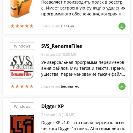
Позволяет производить поиск в реестр
е. Имеет встроенную функцию удаления
программного обеспечения, которая по
зволяет производить полное удаление п
★
★
★
★
★
★
★
★
★
★
рограмм без остатков....
Лицензия:
Платно
SVS_RenameFiles
Windows
Версия: 2.3 (0.88 МБ)
Универсальная программа переименов
ания файлов, MP3 тегов и текста. Преим
ущества: переименование тысяч файло
в сразу, 30 MP3 тегов
★
★
★
★
★
★
★
★
★
★
Лицензия:
Бесплатно
Digger XP
Windows
Версия: 1.0 (1.6 МБ)
Digger XP v1.0 - это новая версия класси
ческого Digger`a плюс. AI и геймплей по