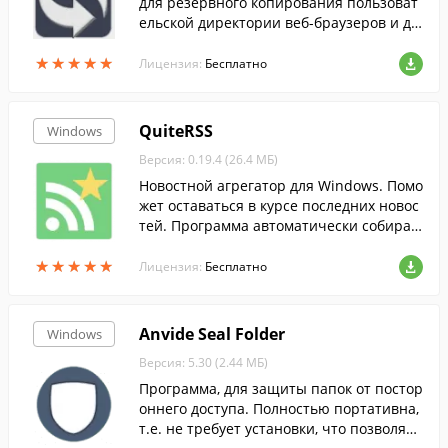
для резервного копирования пользоват
ельской директории веб-браузеров и др
угих программ.
★
★
★
★
★
★
★
★
★
★
Лицензия:
Бесплатно
QuiteRSS
Windows
Версия: 0.19.4 (26.4 МБ)
Новостной агрегатор для Windows. Помо
жет оставаться в курсе последних новос
тей. Программа автоматически собирае
т и загружает новости с указанных сайт
★
★
★
★
★
★
★
★
★
★
ов или блогов.
Лицензия:
Бесплатно
Anvide Seal Folder
Windows
Версия: 5.30 (2.44 МБ)
Программа, для защиты папок от постор
оннего доступа. Полностью портативна,
т.е. не требует установки, что позволяет