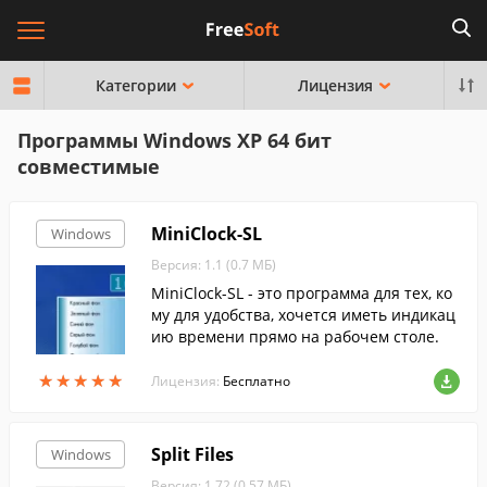
Категории
Лицензия
Программы Windows XP 64 бит
совместимые
MiniClock-SL
Windows
Версия: 1.1 (0.7 МБ)
MiniClock-SL - это программа для тех, ко
му для удобства, хочется иметь индикац
ию времени прямо на рабочем столе.
★
★
★
★
★
★
★
★
★
★
Лицензия:
Бесплатно
Split Files
Windows
Версия: 1.72 (0.57 МБ)