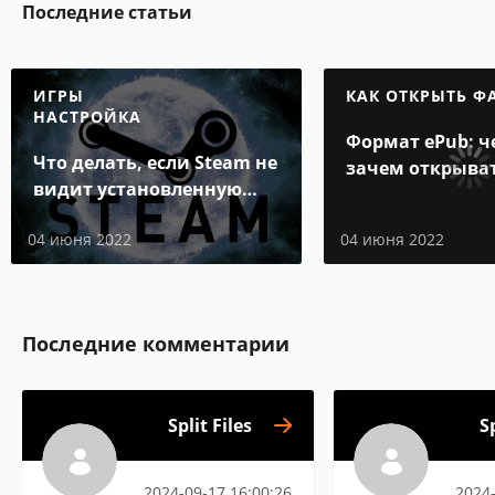
Последние статьи
ИГРЫ
КАК ОТКРЫТЬ Ф
НАСТРОЙКА
Формат ePub: ч
Что делать, если Steam не
зачем открыва
видит установленную
игру
04 июня 2022
04 июня 2022
Последние комментарии
Split Files
Sp
2024-09-17 16:00:26
2024-