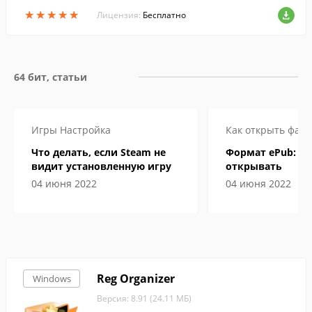
пользоваться ей на флешке.
★
★
★
★
★
★
★
★
★
★
Лицензия:
Бесплатно
64 бит, статьи
Игры
Настройка
Как открыть файл
Что делать, если Steam не
Формат ePub: че
видит установленную игру
открывать
04 июня 2022
04 июня 2022
Reg Organizer
Windows
Версия: 8.91 (24.11 МБ)