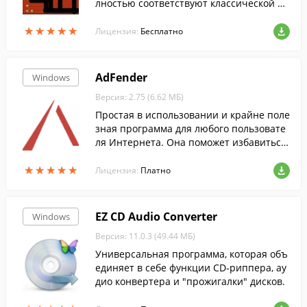
лностью соответствуют классической иг
ре. ПоддержкаWindows.
★
★
★
★
★
★
★
★
★
★
Лицензия:
Бесплатно
AdFender
Windows
Версия: 2.75 (6.62 МБ)
Простая в использовании и крайне поле
зная программа для любого пользовате
ля Интернета. Она поможет избавиться
от назойливых рекламных баннеров на
★
★
★
★
★
★
★
★
★
★
веб-сайтах.
Лицензия:
Платно
EZ CD Audio Converter
Windows
Версия: 11.0.3 (49.44 МБ)
Универсальная программа, которая объ
единяет в себе функции CD-риппера, ау
дио конвертера и "прожигалки" дисков.