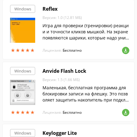
Reflex
Windows
Версия: 1.0 (12.81 МБ)
Игра для проверки (тренировки) реакци
и и точности кликов мышкой. На экране
появляются шарики, которые надо унич
тожать, кликая по ним.
★
★
★
★
★
★
★
★
★
★
Лицензия:
Бесплатно
Anvide Flash Lock
Windows
Версия: 1.5 (1.66 МБ)
Маленькая, бесплатная программа для
блокировки записи на флешку. Это позв
оляет защитить накопитель при подклю
чении к заражённому вирусом компьют
★
★
★
★
★
★
★
★
★
★
еру. Программа проста и легка в исполь
Лицензия:
Бесплатно
зовании.
Keylogger Lite
Windows