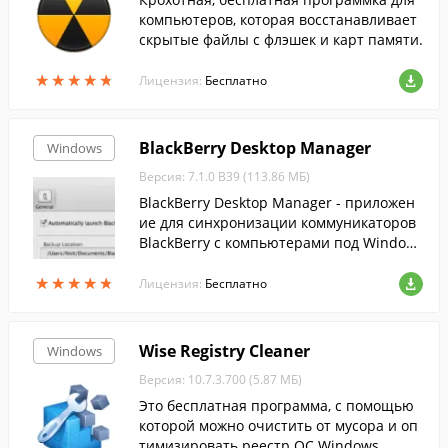
компьютеров, которая восстанавливает
скрытые файлы с флэшек и карт памяти.
★
★
★
★
★
★
★
★
★
★
Лицензия:
Бесплатно
BlackBerry Desktop Manager
Windows
Версия: 7.1.0 B39 (113.86 МБ)
BlackBerry Desktop Manager - приложен
ие для синхронизации коммуникаторов
BlackBerry с компьютерами под Window
s.
★
★
★
★
★
★
★
★
★
★
Лицензия:
Бесплатно
Wise Registry Cleaner
Windows
Версия: 10.7.3.700 (5.87 МБ)
Это бесплатная программа, с помощью
которой можно очистить от мусора и оп
тимизировать реестр ОС Windows.