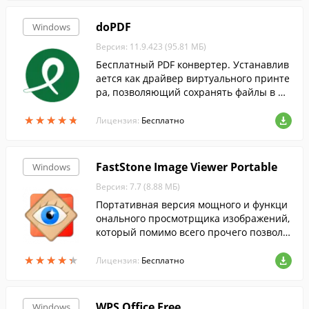
doPDF
Windows
Версия: 11.9.423 (95.81 МБ)
Бесплатный PDF конвертер. Устанавлив
ается как драйвер виртуального принте
ра, позволяющий сохранять файлы в фо
рмат PDF из любого приложения, которо
★
★
★
★
★
★
★
★
★
★
е поддерживает функцию печати.
Лицензия:
Бесплатно
FastStone Image Viewer Portable
Windows
Версия: 7.7 (8.88 МБ)
Портативная версия мощного и функци
онального просмотрщика изображений,
который помимо всего прочего позволя
ет редактировать и конвертировать кар
★
★
★
★
★
★
★
★
★
★
тинки....
Лицензия:
Бесплатно
WPS Office Free
Windows