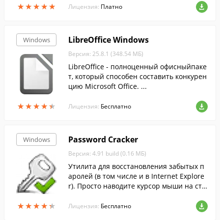
★
★
★
★
★
★
★
★
★
★
Лицензия:
Платно
LibreOffice Windows
Windows
Версия: 25.8.1 (348.54 МБ)
LibreOffice - полноценный офисныйпаке
т, который способен составить конкурен
цию Microsoft Office. ...
★
★
★
★
★
★
★
★
★
★
Лицензия:
Бесплатно
Password Cracker
Windows
Версия: 4.91 build (0.16 МБ)
Утилита для восстановления забытых п
аролей (в том числе и в Internet Explore
r). Просто наводите курсор мыши на стр
оку с паролем и вместо неприветливых
★
★
★
★
★
★
★
★
★
★
звездочек видите желанный пароль.
Лицензия:
Бесплатно