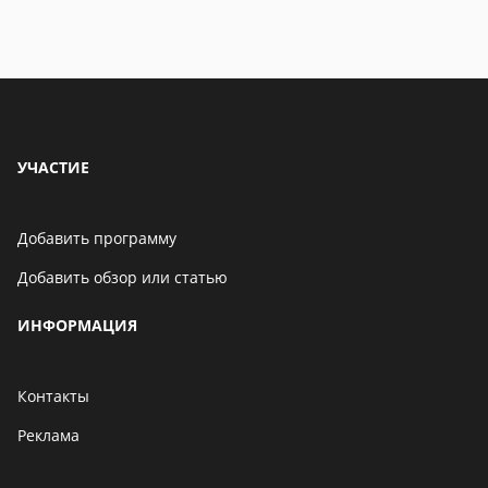
06 мая 2021
Бенчмарк AnTuTu
опубликовал список самых
производительных
смартфонов августа
06 мая 2021
УЧАСТИЕ
Добавить программу
Добавить обзор или статью
ИНФОРМАЦИЯ
Контакты
Реклама