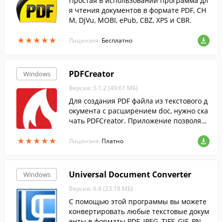
Простая в использовании программа дл
я чтения документов в формате PDF, CH
M, DjVu, MOBI, ePub, CBZ, XPS и CBR.
★
★
★
★
★
★
★
★
★
★
Лицензия:
Бесплатно
PDFCreator
Windows
Версия: 5.1.2 (49.61 МБ)
Для создания PDF файла из текстового д
окумента с расширением doc, нужно ска
чать PDFCreator. Приложение позволяет
преобразовать текст, напечатанный в В
★
★
★
★
★
★
★
★
★
★
орде или Блокноте без конвертеров.
Лицензия:
Платно
Universal Document Converter
Windows
Версия: 6.8 (23.18 МБ)
С помощью этой программы вы можете
конвертировать любые текстовые докум
енты в форматы PDF, JPEG, TIFF, GIF, PNG