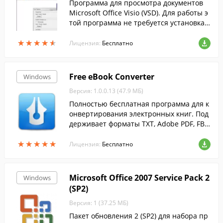
Программа для просмотра документов
Microsoft Office Visio (VSD). Для работы э
той программа не требуется установка
Microsoft Office Visio. Данная программа
★
★
★
★
★
★
★
★
★
★
позволяет открывать, просматрива...
Лицензия:
Бесплатно
Free eBook Converter
Windows
Версия: 1.0.0.13 (47.9 МБ)
Полностью бесплатная программа для к
онвертирования электронных книг. Под
держивает форматы TXT, Adobe PDF, FB2,
LIT, HTMLZ, PDB, LRF и PUB.
★
★
★
★
★
★
★
★
★
★
Лицензия:
Бесплатно
Microsoft Office 2007 Service Pack 2
Windows
(SP2)
Версия: 1 (37.25 МБ)
Пакет обновления 2 (SP2) для набора пр