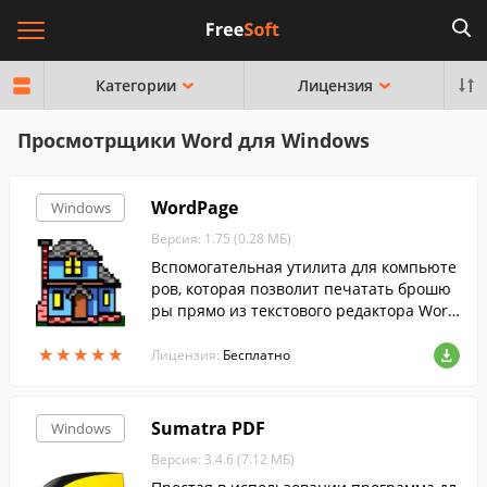
Категории
Лицензия
Просмотрщики Word для Windows
WordPage
Windows
Версия: 1.75 (0.28 МБ)
Вспомогательная утилита для компьюте
ров, которая позволит печатать брошю
ры прямо из текстового редактора Wor
d.
★
★
★
★
★
★
★
★
★
★
Лицензия:
Бесплатно
Sumatra PDF
Windows
Версия: 3.4.6 (7.12 МБ)