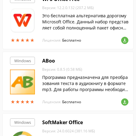
Версия: 12.2.0.132 (207.2 МБ)
Это бесплатная альтернатива дорогому
Microsoft Office. Данный набор представ
ляет собой полноценный пакет офисных
приложений....
★
★
★
★
★
★
★
★
★
★
Лицензия:
Бесплатно
ABoo
Windows
Версия: 0.8.5 (0.58 МБ)
Программа предназначена для преобра
зования текста в аудиокнигу в формате
mp3. Для работы программы необходим
о наличие в системе русского голоса
★
★
★
★
★
★
★
★
★
★
Лицензия:
Бесплатно
SoftMaker Office
Windows
Версия: 24.0.6024 (381.16 МБ)