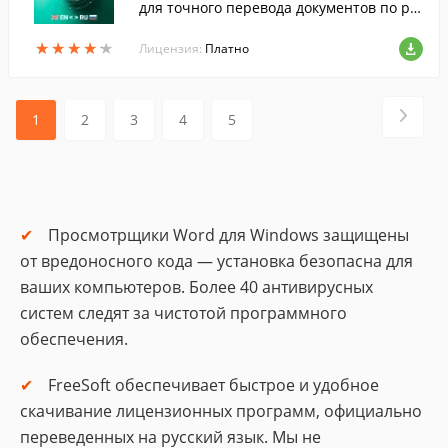
для точного перевода документов по ра
зличным тематикам с английского, фран
★
★
★
★
★
★
★
★
★
★
цузского, немецкого на русский язык и о
Лицензия:
Платно
б...
1
2
3
4
5
Просмотрщики Word для Windows защищены
от вредоносного кода — установка безопасна для
ваших компьютеров. Более 40 антивирусных
систем следят за чистотой программного
обеспечения.
FreeSoft обеспечивает быстрое и удобное
скачивание лицензионных программ, официально
переведенных на русский язык. Мы не