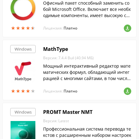
Офисный пакет способный заменить со
бой Microsoft Office. Включает все необх
одимые компоненты, имеет высокую ско
рость запуска и работы....
★
★
★
★
★
★
★
★
★
★
Лицензия:
Платно
MathType
Windows
Версия: 7.4.4 Buil (40.94 МБ)
Мощный интерактивный редактор мате
матических формул, обладающий интег
рацией с многими сайтами, в том числе
Microsoft Office, Apple iWork '09, Adobe In
★
★
★
★
★
★
★
★
★
★
Design, GMail, Evernote и проч.
Лицензия:
Платно
PROMT Master NMT
Windows
Версия: Latest
Профессиональная система перевода те
кстов с расширенным набором настроек