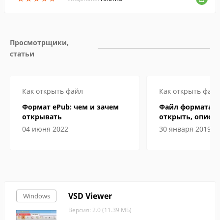
Просмотрщики, 
статьи
Как открыть файл
Как открыть файл
Формат ePub: чем и зачем
Файл формата D
открывать
открыть, описан
особенности
04 июня 2022
30 января 2019
VSD Viewer
Windows
Версия: 2.0 (11.39 МБ)