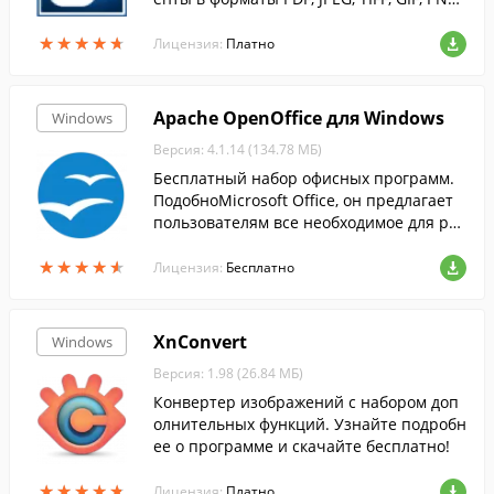
и др.
★
★
★
★
★
★
★
★
★
★
Лицензия:
Платно
Apache OpenOffice для Windows
Windows
Версия: 4.1.14 (134.78 МБ)
Бесплатный набор офисных программ.
ПодобноMicrosoft Office, он предлагает
пользователям все необходимое для раб
оты с электронными документами....
★
★
★
★
★
★
★
★
★
★
Лицензия:
Бесплатно
XnConvert
Windows
Версия: 1.98 (26.84 МБ)
Конвертер изображений с набором доп
олнительных функций. Узнайте подробн
ее о программе и скачайте бесплатно!
★
★
★
★
★
★
★
★
★
★
Лицензия:
Платно