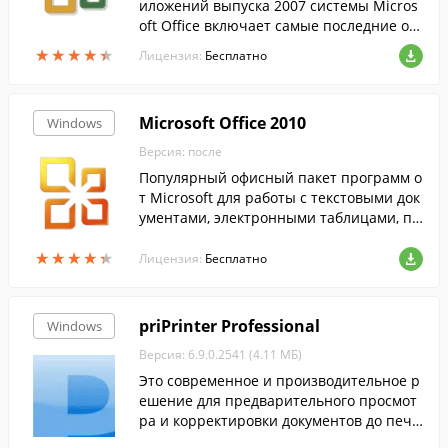
иложений выпуска 2007 системы Micros
oft Office включает самые последние об
новления набора приложений Office 200
★
★
★
★
★
★
★
★
★
★
Лицензия:
Бесплатно
7....
Microsoft Office 2010
Windows
Версия: после
Популярный офисный пакет программ о
т Microsoft для работы с текстовыми док
ументами, электронными таблицами, пр
езентациями и базами данных....
★
★
★
★
★
★
★
★
★
★
Лицензия:
Бесплатно
priPrinter Professional
Windows
Версия: 6.9.0.2541 (4.11 МБ)
Это современное и производительное р
ешение для предварительного просмот
ра и корректировки документов до печа
ти.